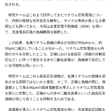
出される。
研究チームはこれまで試作してきたリチウム空気電池につい
て、内部の複雑な化学反応を解析し、サイクル寿命が低くなる要
因などを調べてきた。今回は走査型電子顕微鏡（SEM）を用い
て、充放電反応後の負極断面を観察した。
この結果、金属リチウム負極の厚みが当初の100μmから、約
50μmに減少していることが分かった。リチウム空気電池セル内
部のガスを分析したところ、正極における副反応（溶媒の分解反
応など）に伴って発生する水や二酸化炭素が、負極側で反応して
いる可能性が高いという。
研究チームはこれら副反応生成物が、金属リチウムの負極を劣
化させる原因ではないかと推定。そこで、正極と負極の間に、保
護膜として厚み90μmの固体電解質を導入したリチウム空気電池
を新たに作製した。正極からの水や二酸化炭素といった副反応生
成物が混じり合うことを抑制するためである。
保護膜を導入したリチウム空気電池を用い、充放電反応試験を