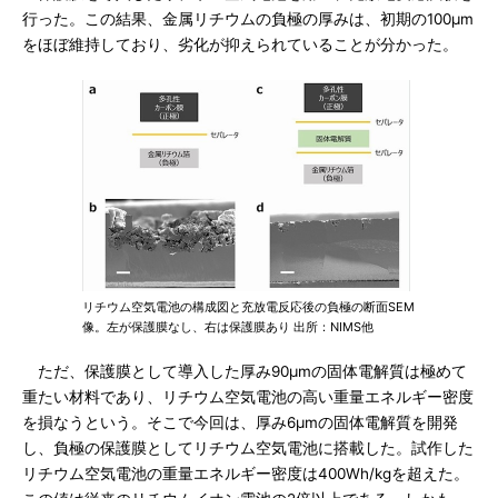
行った。この結果、金属リチウムの負極の厚みは、初期の100μm
をほぼ維持しており、劣化が抑えられていることが分かった。
リチウム空気電池の構成図と充放電反応後の負極の断面SEM
像。左が保護膜なし、右は保護膜あり 出所：NIMS他
ただ、保護膜として導入した厚み90μmの固体電解質は極めて
重たい材料であり、リチウム空気電池の高い重量エネルギー密度
を損なうという。そこで今回は、厚み6μmの固体電解質を開発
し、負極の保護膜としてリチウム空気電池に搭載した。試作した
リチウム空気電池の重量エネルギー密度は400Wh/kgを超えた。