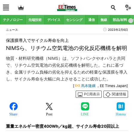
テクノロジー
先端技術
デバイス
センシング
通信
無線
部品/材料
ニュース
2023年2月6日
保護膜導入でサイクル寿命を向上
NIMSら、リチウム空気電池の劣化反応機構を解明
物質・材料研究機構（NIMS）は、ソフトバンクやオハラと共同
で、リチウム空気電池の劣化反応機構を解明した。これに基づ
き、金属リチウム負極の劣化を抑えるための軽量な保護膜を導入
し、サイクル寿命を大幅に向上させることに成功した。
[
馬本隆綱
，EE Times Japan]
PC用表示
関連情報
Share
Post
LINE
Hatena
重量エネルギー密度400Wh／kg超、サイクル寿命20回以上