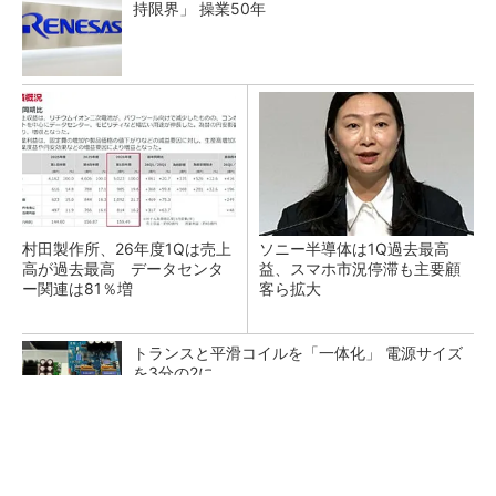
持限界」 操業50年
村田製作所、26年度1Qは売上
ソニー半導体は1Q過去最高
高が過去最高 データセンタ
益、スマホ市況停滞も主要顧
ー関連は81％増
客ら拡大
トランスと平滑コイルを「一体化」 電源サイズ
を3分の2に
音楽シーンを支えた64年の歴史、このヘッドホ
ンで感じてみて