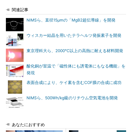
関連記事
NIMSら、直径15μmの「MgB2超伝導線」を開発
ウィスカー結晶を用いたテラヘルツ発振素子を開発
東京理科大ら、2000℃以上の高熱に耐える材料開発
酸化銅が室温で「磁性体にも誘電体にもなる機能」を
発現
表面合成により、ケイ素を含むCOF膜の合成に成功
NIMSら、500Wh/kg級のリチウム空気電池を開発
あなたにおすすめ