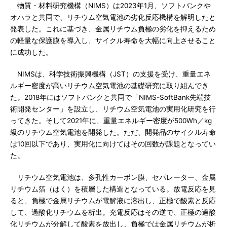
物質・材料研究機構（NIMS）は2023年1月、ソフトバンクや
オハラと共同で、リチウム空気電池の劣化反応機構を解明したと
発表した。これに基づき、金属リチウム負極の劣化を抑えるため
の軽量な保護膜を導入し、サイクル寿命を大幅に向上させること
に成功した。
NIMSは、科学技術振興機構（JST）の支援を受け、重量エネ
ルギー密度が高いリチウム空気電池の基礎研究に取り組んでき
た。2018年にはソフトバンクと共同で「NIMS-SoftBank先端技
術開発センター」を設立し、リチウム空気電池の実用化研究を行
ってきた。そして2021年に、重量エネルギー密度が500Wh／kg
級のリチウム空気電池を開発した。ただ、開発品のサイクル寿命
は10回以下であり、実用化に向けてはその回数が課題となってい
た。
リチウム空気電池は、多孔性カーボン膜、セパレーター、金属
リチウム箔（はく）を積層した構造となっている。放電反応を見
ると、負極で金属リチウムが電解液に溶出し、正極で酸素と反応
して、過酸化リチウムを析出。充電反応はその逆で、正極の過酸
化リチウムが分解して酸素を放出し、負極では金属リチウムが析