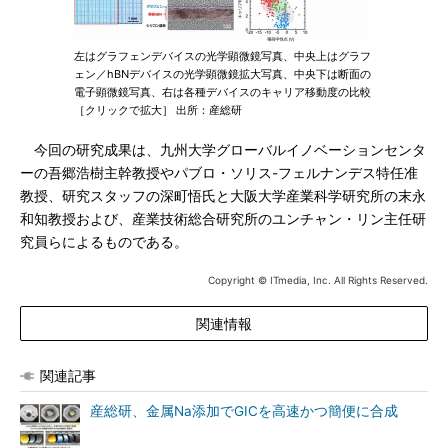
左はグラフェンデバイスの光学顕微鏡写真、中央上はグラフ
ェン／hBNデバイスの光学顕微鏡拡大写真、中央下は断面の
電子顕微鏡写真、右は各種デバイスのキャリア移動度の比較
［クリックで拡大］ 出所：産総研
今回の研究成果は、九州大学グローバルイノベーションセンタ
ーの吾郷浩樹主幹教授やパブロ・ソリス-フェルナンデス特任准
教授、研究スタッフの深町悟氏と大阪大学産業科学研究所の末永
和知教授および、産業技術総合研究所のユンチャン・リン主任研
究員らによるものである。
Copyright © ITmedia, Inc. All Rights Reserved.
関連情報
関連記事
産総研、金属Na添加でGICを高速かつ簡便に合成