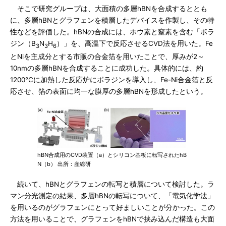
そこで研究グループは、大面積の多層hBNを合成するととも
に、多層hBNとグラフェンを積層したデバイスを作製し、その特
性などを評価した。hBNの合成には、ホウ素と窒素を含む「ボラ
ジン（B
N
H
）」を、高温下で反応させるCVD法を用いた。Fe
3
3
6
とNiを主成分とする市販の合金箔を用いたことで、厚みが2～
10nmの多層hBNを合成することに成功した。具体的には、約
1200℃に加熱した反応炉にボラジンを導入し、Fe-Ni合金箔と反
応させ、箔の表面に均一な膜厚の多層hBNを形成したという。
hBN合成用のCVD装置（a）とシリコン基板に転写されたhB
N（b） 出所：産総研
続いて、hBNとグラフェンの転写と積層について検討した。ラ
マン分光測定の結果、多層hBNの転写について、「電気化学法」
を用いるのがグラフェンにとって好ましいことが分かった。この
方法を用いることで、グラフェンをhBNで挟み込んだ構造も大面