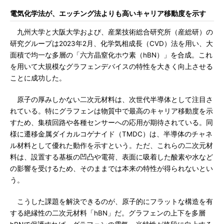
電気化学法が、エッチング法よりも高いキャリア移動度を示す
九州大学と大阪大学および、産業技術総合研究所（産総研）の
研究グループは2023年2月、化学気相成長（CVD）法を用い、大
面積で均一な多層の「六方晶窒化ホウ素（hBN）」を合成。これ
を用いて大規模なグラフェンデバイスの特性を大きく向上させる
ことに成功した。
原子の厚みしかない二次元材料は、次世代半導体として注目さ
れている。特にグラフェンは物質中で最高のキャリア移動度を示
すため、集積回路や各種センサーへの応用が期待されている。同
様に遷移金属ダイカルコゲナイド（TMDC）は、半導体のチャネ
ル材料として優れた動作を示すという。ただ、これらの二次元材
料は、設置する基板の凹凸や電荷、表面に吸着した酸素や水など
の影響を受けるため、そのままでは本来の特性が得られないとい
う。
こうした課題を解決できるのが、原子的にフラットな構造を有
する絶縁性の二次元材料「hBN」だ。グラフェンの上下を多層