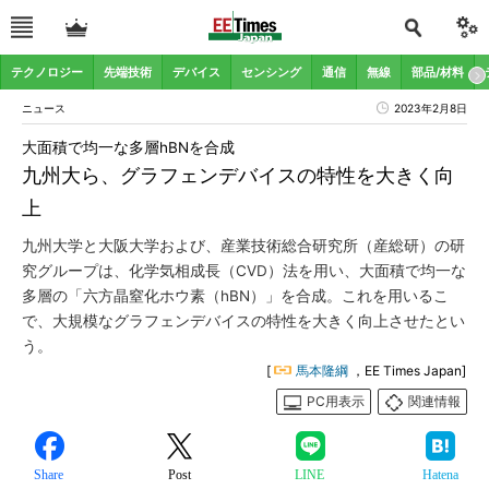
テクノロジー
先端技術
デバイス
センシング
通信
無線
部品/材料
ニュース
2023年2月8日
大面積で均一な多層hBNを合成
九州大ら、グラフェンデバイスの特性を大きく向
上
九州大学と大阪大学および、産業技術総合研究所（産総研）の研
究グループは、化学気相成長（CVD）法を用い、大面積で均一な
多層の「六方晶窒化ホウ素（hBN）」を合成。これを用いるこ
で、大規模なグラフェンデバイスの特性を大きく向上させたとい
う。
[
馬本隆綱
，EE Times Japan]
PC用表示
関連情報
Share
Post
LINE
Hatena