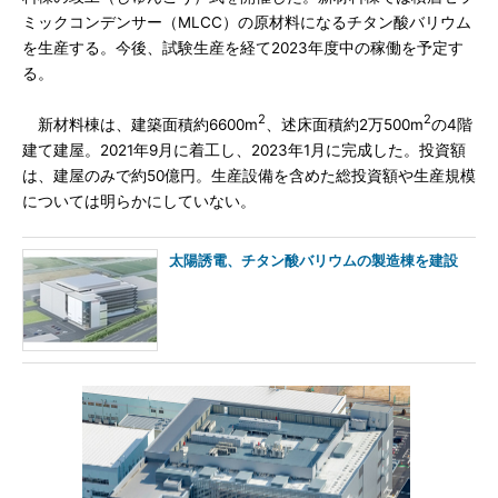
ミックコンデンサー（MLCC）の原材料になるチタン酸バリウム
を生産する。今後、試験生産を経て2023年度中の稼働を予定す
る。
2
2
新材料棟は、建築面積約6600m
、述床面積約2万500m
の4階
建て建屋。2021年9月に着工し、2023年1月に完成した。投資額
は、建屋のみで約50億円。生産設備を含めた総投資額や生産規模
については明らかにしていない。
太陽誘電、チタン酸バリウムの製造棟を建設