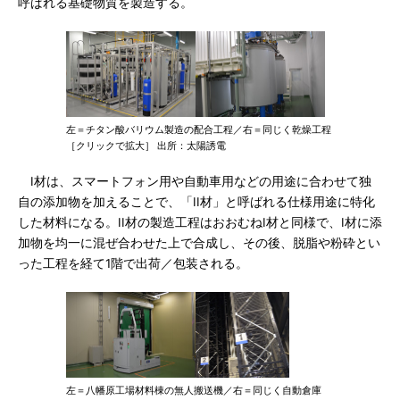
呼ばれる基礎物質を製造する。
左＝チタン酸バリウム製造の配合工程／右＝同じく乾燥工程
［クリックで拡大］ 出所：太陽誘電
I材は、スマートフォン用や自動車用などの用途に合わせて独
自の添加物を加えることで、「II材」と呼ばれる仕様用途に特化
した材料になる。II材の製造工程はおおむねI材と同様で、I材に添
加物を均一に混ぜ合わせた上で合成し、その後、脱脂や粉砕とい
った工程を経て1階で出荷／包装される。
左＝八幡原工場材料棟の無人搬送機／右＝同じく自動倉庫