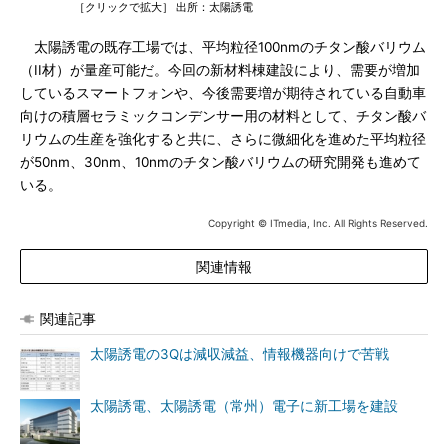
［クリックで拡大］ 出所：太陽誘電
太陽誘電の既存工場では、平均粒径100nmのチタン酸バリウム
（II材）が量産可能だ。今回の新材料棟建設により、需要が増加
しているスマートフォンや、今後需要増が期待されている自動車
向けの積層セラミックコンデンサー用の材料として、チタン酸バ
リウムの生産を強化すると共に、さらに微細化を進めた平均粒径
が50nm、30nm、10nmのチタン酸バリウムの研究開発も進めて
いる。
Copyright © ITmedia, Inc. All Rights Reserved.
関連情報
関連記事
太陽誘電の3Qは減収減益、情報機器向けで苦戦
太陽誘電、太陽誘電（常州）電子に新工場を建設