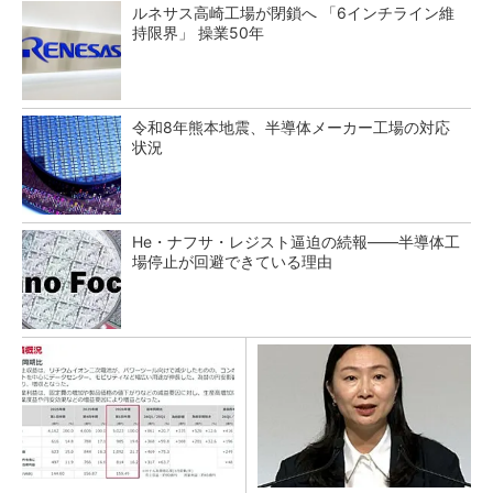
ルネサス高崎工場が閉鎖へ 「6インチライン維
持限界」 操業50年
令和8年熊本地震、半導体メーカー工場の対応
状況
He・ナフサ・レジスト逼迫の続報――半導体工
場停止が回避できている理由