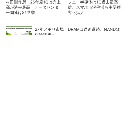
村田製作所、26年度1Qは売上
ソニー半導体は1Q過去最高
高が過去最高 データセンタ
益、スマホ市況停滞も主要顧
ー関連は81％増
客ら拡大
27年メモリ市場 DRAMは逼迫継続、NANDは
供給緩和へ
マイクロン、AI需要で広島工場増強へ起工式
1.5兆円投資
ルネサス、26年2Qは増収増益 データセンタ
ー需要強く「供給はパツパツ」