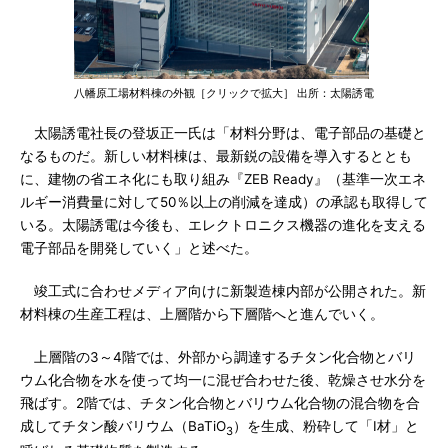
八幡原工場材料棟の外観［クリックで拡大］ 出所：太陽誘電
太陽誘電社長の登坂正一氏は「材料分野は、電子部品の基礎と
なるものだ。新しい材料棟は、最新鋭の設備を導入するととも
に、建物の省エネ化にも取り組み『ZEB Ready』（基準一次エネ
ルギー消費量に対して50％以上の削減を達成）の承認も取得して
いる。太陽誘電は今後も、エレクトロニクス機器の進化を支える
電子部品を開発していく」と述べた。
竣工式に合わせメディア向けに新製造棟内部が公開された。新
材料棟の生産工程は、上層階から下層階へと進んでいく。
上層階の3～4階では、外部から調達するチタン化合物とバリ
ウム化合物を水を使って均一に混ぜ合わせた後、乾燥させ水分を
飛ばす。2階では、チタン化合物とバリウム化合物の混合物を合
成してチタン酸バリウム（BaTiO
）を生成、粉砕して「I材」と
3