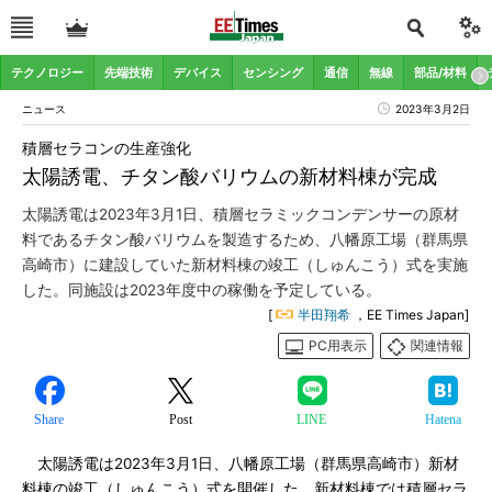
テクノロジー
先端技術
デバイス
センシング
通信
無線
部品/材料
ニュース
2023年3月2日
積層セラコンの生産強化
太陽誘電、チタン酸バリウムの新材料棟が完成
太陽誘電は2023年3月1日、積層セラミックコンデンサーの原材
料であるチタン酸バリウムを製造するため、八幡原工場（群馬県
高崎市）に建設していた新材料棟の竣工（しゅんこう）式を実施
した。同施設は2023年度中の稼働を予定している。
[
半田翔希
，EE Times Japan]
PC用表示
関連情報
Share
Post
LINE
Hatena
太陽誘電は2023年3月1日、八幡原工場（群馬県高崎市）新材
料棟の竣工（しゅんこう）式を開催した。新材料棟では積層セラ