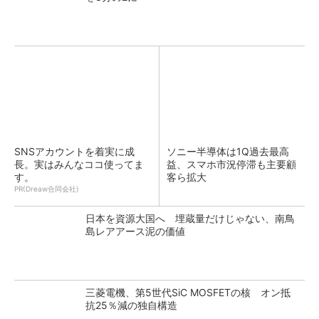
SNSアカウントを着実に成
ソニー半導体は1Q過去最高
長。実はみんなココ使ってま
益、スマホ市況停滞も主要顧
す。
客ら拡大
PR(Dreaw合同会社)
日本を資源大国へ 埋蔵量だけじゃない、南鳥
島レアアース泥の価値
三菱電機、第5世代SiC MOSFETの核 オン抵
抗25％減の独自構造