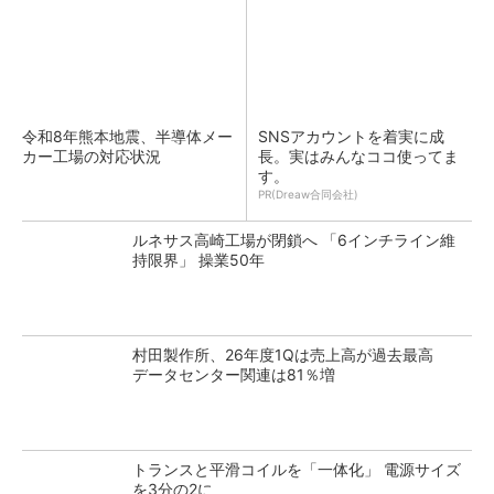
令和8年熊本地震、半導体メー
SNSアカウントを着実に成
カー工場の対応状況
長。実はみんなココ使ってま
す。
PR(Dreaw合同会社)
ルネサス高崎工場が閉鎖へ 「6インチライン維
持限界」 操業50年
村田製作所、26年度1Qは売上高が過去最高
データセンター関連は81％増
トランスと平滑コイルを「一体化」 電源サイズ
を3分の2に