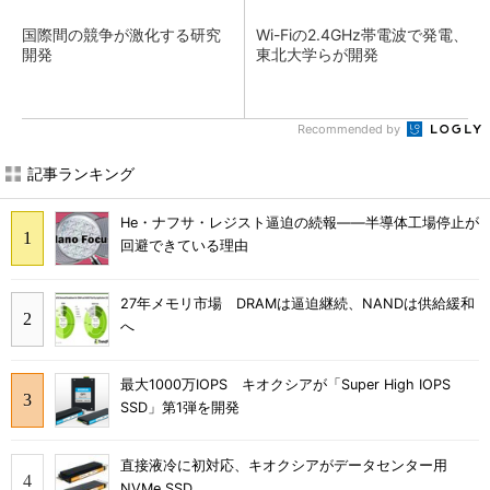
国際間の競争が激化する研究
Wi-Fiの2.4GHz帯電波で発電、
開発
東北大学らが開発
Recommended by
記事ランキング
He・ナフサ・レジスト逼迫の続報――半導体工場停止が
回避できている理由
27年メモリ市場 DRAMは逼迫継続、NANDは供給緩和
へ
最大1000万IOPS キオクシアが「Super High IOPS
SSD」第1弾を開発
直接液冷に初対応、キオクシアがデータセンター用
NVMe SSD