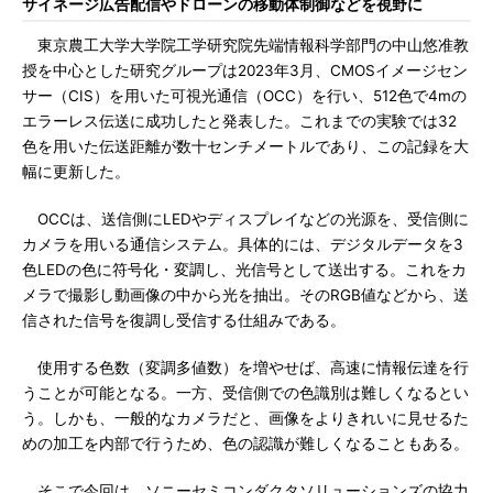
サイネージ広告配信やドローンの移動体制御などを視野に
東京農工大学大学院工学研究院先端情報科学部門の中山悠准教
授を中心とした研究グループは2023年3月、CMOSイメージセン
サー（CIS）を用いた可視光通信（OCC）を行い、512色で4mの
エラーレス伝送に成功したと発表した。これまでの実験では32
色を用いた伝送距離が数十センチメートルであり、この記録を大
幅に更新した。
OCCは、送信側にLEDやディスプレイなどの光源を、受信側に
カメラを用いる通信システム。具体的には、デジタルデータを3
色LEDの色に符号化・変調し、光信号として送出する。これをカ
メラで撮影し動画像の中から光を抽出。そのRGB値などから、送
信された信号を復調し受信する仕組みである。
使用する色数（変調多値数）を増やせば、高速に情報伝達を行
うことが可能となる。一方、受信側での色識別は難しくなるとい
う。しかも、一般的なカメラだと、画像をよりきれいに見せるた
めの加工を内部で行うため、色の認識が難しくなることもある。
そこで今回は、ソニーセミコンダクタソリューションズの協力