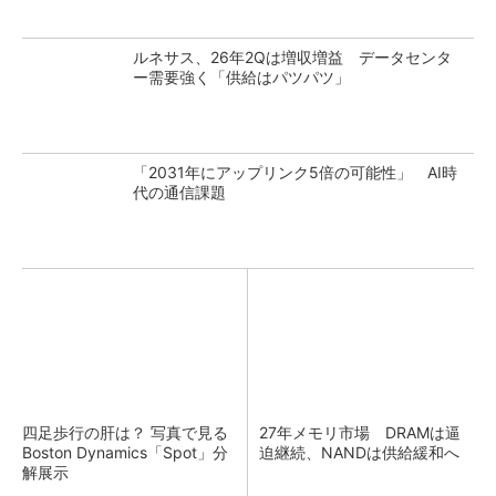
ルネサス、26年2Qは増収増益 データセンタ
ー需要強く「供給はパツパツ」
「2031年にアップリンク5倍の可能性」 AI時
代の通信課題
四足歩行の肝は？ 写真で見る
27年メモリ市場 DRAMは逼
Boston Dynamics「Spot」分
迫継続、NANDは供給緩和へ
解展示