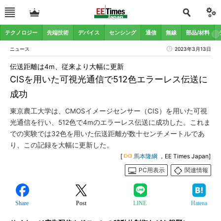
テクノロジー
先端技術
デバイス
センシング
通信
無線
部品/材料
ニュース
2023年3月13日
伝送距離は4m、従来より大幅に更新
CISを用いた可視光通信で512色エラーレス伝送に
成功
東京農工大学は、CMOSイメージセンサー（CIS）を用いた可視
光通信を行い、512色で4mのエラーレス伝送に成功した。これま
での実験では32色を用いた伝送距離が数十センチメートルであ
り、この記録を大幅に更新した。
[
馬本隆綱
，EE Times Japan]
PC用表示
関連情報
Share
Post
LINE
Hatena