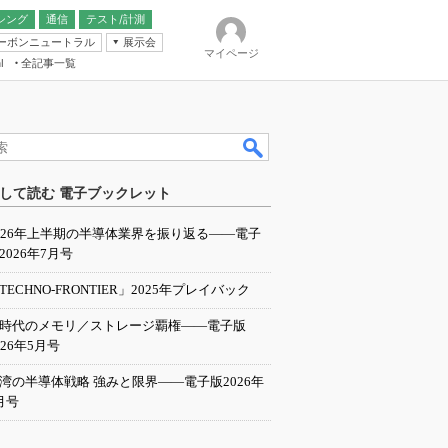
シング
通信
テスト/計測
ーボンニュートラル
展示会
マイページ
全記事一覧
l
ンピューティング
して読む 電子ブックレット
IER
026年上半期の半導体業界を振り返る――電子
2026年7月号
TECHNO-FRONTIER」2025年プレイバック
I時代のメモリ／ストレージ覇権――電子版
026年5月号
湾の半導体戦略 強みと限界――電子版2026年
月号