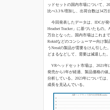
光伝送技
ッドセットの国内市場について、20
“異端児
比べ3.3％増加し、出荷台数は34万
改革、執
イノベー
今回発表したデータは、IDCが発行する「IDC Qu
Headset Tracker」に基づいた
JASA発
万台となった。国内市場はこれまで、
IHSア
Rokidなどのコンシューマー向け
「英語に
ための新
うNrealの製品が需要をけん引し
どまるなどして、需要は減退した
VRヘッドセット市場は、2021年に比べ
発売から1年が経過、製品価格の値
分析している。2023年については
成長を見込んでいる。