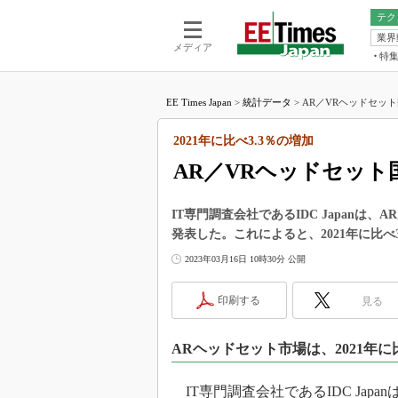
テク
業界
電池／エネル
ア
メディア
特
メ
福田昭の
LS
EE Times Japan
>
統計データ
>
AR／VRヘッドセット国
福田昭の
マ
湯之上隆
2021年に比べ3.3％の増加
FP
大山聡の
AR／VRヘッドセット国
大原雄介
ック
IT専門調査会社であるIDC Japanは
リタイア
発表した。これによると、2021年に比べ
学漂流記
2023年03月16日 10時30分 公開
世界を「
踊るバズワ
印刷する
見る
Buzzwo
この10
ARヘッドセット市場は、2021年に比
で起こる
製品分解
IT専門調査会社であるIDC Japa