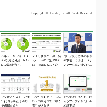
Copyright © ITmedia, Inc. All Rights Reserved.
27年メモリ市場 DR
メモリ価格の上昇、鈍
商社が見る激動の半導
AMは逼迫継続、NAN
化へ 26年3QはDRA
体市場 今後は「バッ
Dは供給緩和へ
MもNANDも10％台
ファー在庫の確保が重
要に」
ソシオネクスト、26年
【全公開】オフィス移
手作業はもう不要。録
1Qは赤字転落も通期
転・内装を成功に導く
音をアップするだけの
予想据え置き
資料が大集結
AI議事録