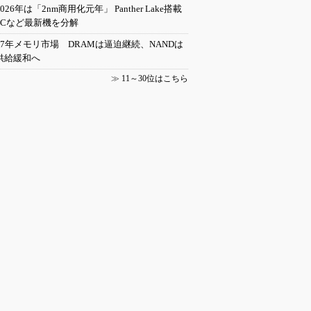
2026年は「2nm商用化元年」 Panther Lake搭載
PCなど最新機を分解
27年メモリ市場 DRAMは逼迫継続、NANDは
供給緩和へ
≫
11～30位はこちら