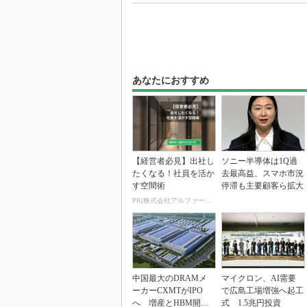
あなたにおすすめ
【経営者必見】出社し
ソニー半導体は1Q過
たくなる！社員を活か
去最高益、スマホ市況
す空間術
停滞も主要顧客ら拡大
PR(株式会社アルファーテクノ)
中国最大のDRAMメ
マイクロン、AI需要
ーカーCXMTがIPO
で広島工場増強へ起工
へ 増産とHBM開発
式 1.5兆円投資