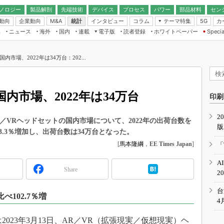
ノロジー
製品解剖
先端技術
デバイス
プロセス
パワー
部品材料
セン
動向
企業動向
統計
インタビュー
コラム
テーマ特集
カ
M&A
5G
ギー
ナログ
無線
集
ニュース
海外
国内
連載
電子版
読者登録
ホワイトペーパー
Specia
フィジカルAI
IoT・エッジコ
モリ
EXPO
Microchip情報
ストレージ通信
EE Times Japan×EDN Japan統合電
エッジAI
子版
I
SEMICON Japan
内市場、2022年は34万台：202...
デバイス通信
パワーエレクトロニクス
電子ブックレット
イコン
CEATEC
のナノフォーカス
半導体後工程
GA
EdgeTech＋
業界スコープ
内市場、2022年は34万台
読者調査（EE Times Research）
印刷
TECHNO-FRONT
のエレ・組み込みプレイバ
カーボンニュートラル
2
人とくるま展
、AR／VRヘッドセットの国内市場について、2022年の出荷台数を
版
IoT
直前エンジニアの社会人大
3.3％増加し、出荷台数は34万台となった。
電源設計（EDN Japan）
[
馬本隆綱
，
EE Times Japan
]
「
数字」で回してみよう
エレクトロニクス入門（EDN
A
Japan）
ード ～Behind the
Share
2
rd
年で起こったこと、次の10年
台
べ102.7％増
こと
4
で探るアジアの新トレンド
nは2023年3月13日、AR／VR（拡張現実／仮想現実）ヘ