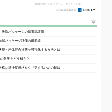
PR(株式会社アルファーテクノ)
PR(カイタヨ)
Recommended by
PR
 先端パッケージの低電流評価
先端パッケージ評価の最前線
状態・粉体混合状態を可視化する方法とは
定の限界をどう補う？
厳格な清浄度規格をクリアするための鍵は