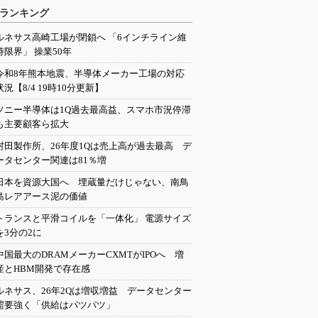
ランキング
ルネサス高崎工場が閉鎖へ 「6インチライン維
持限界」 操業50年
令和8年熊本地震、半導体メーカー工場の対応
状況【8/4 19時10分更新】
ソニー半導体は1Q過去最高益、スマホ市況停滞
も主要顧客ら拡大
村田製作所、26年度1Qは売上高が過去最高 デ
ータセンター関連は81％増
日本を資源大国へ 埋蔵量だけじゃない、南鳥
島レアアース泥の価値
トランスと平滑コイルを「一体化」 電源サイズ
を3分の2に
中国最大のDRAMメーカーCXMTがIPOへ 増
産とHBM開発で存在感
ルネサス、26年2Qは増収増益 データセンター
需要強く「供給はパツパツ」