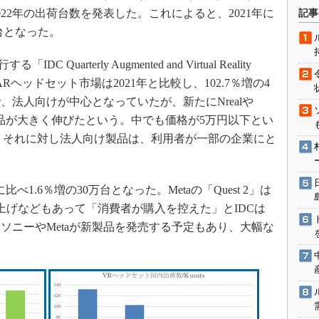
術を知る
22年の出荷台数を発表した。これによると、2021年に
記事
エンジニア”が仕掛けた社内
台となった。
念の180日
ションは日本を救うのか
arterly Augmented and Virtual Reality
もの。ARヘッドセット市場は2021年と比較し、102.7％増の4
IoT通信
法人向けが中心となっていたが、新たにNrealや
ナリスト「未来展望」
製品が大きく伸びたという。中でも価格が5万円以下とい
愛されないエンジニア」の
行動論
た。それに対し法人向け製品は、利用者が一部の企業にと
。
1.6％増の30万台となった。Metaの「Quest 2」は
上げなどもあって「消費者が購入を控えた」とIDCは
、ソニーやMetaが新製品を発売する予定もあり、大幅な