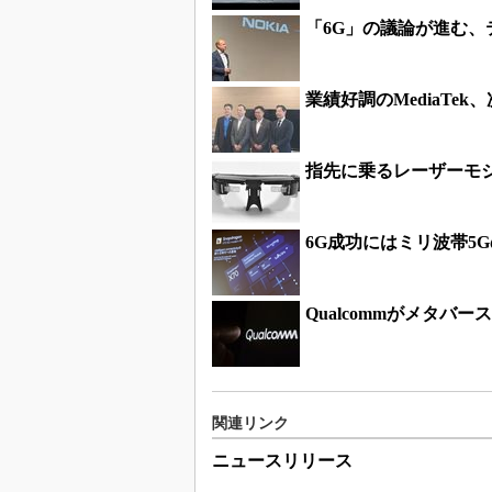
「6G」の議論が進む
業績好調のMediaTe
指先に乗るレーザーモジ
6G成功にはミリ波帯5
Qualcommがメタバ
関連リンク
ニュースリリース