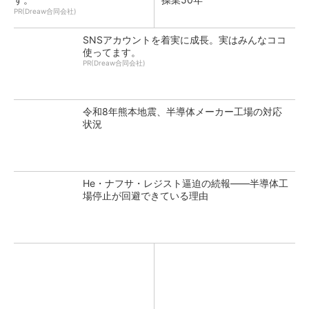
PR(Dreaw合同会社)
SNSアカウントを着実に成長。実はみんなココ
使ってます。
PR(Dreaw合同会社)
令和8年熊本地震、半導体メーカー工場の対応
状況
He・ナフサ・レジスト逼迫の続報――半導体工
場停止が回避できている理由