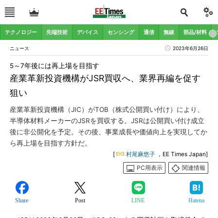
テクノロジー
先端技術
デバイス
センシング
通信
無線
部品/材料
ニュース
2023年6月26日
5～7年後には再上場を目指す
産業革新投資機構がJSR買収へ、業界再編を促す
狙い
産業革新投資機構（JIC）がTOB（株式公開買い付け）により、
半導体材料メーカーのJSRを買収する。JSRは公開買い付け成立
後に非公開化を予定。その後、事業成長や価値向上を実現してか
ら再上場を目指す方針だ。
[
村尾麻悠子
，EE Times Japan]
PC用表示
関連情報
Share
Post
LINE
Hatena