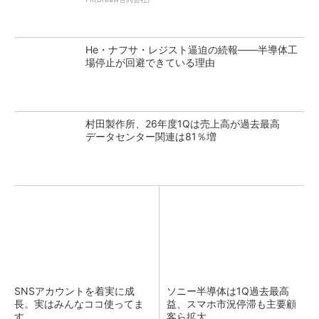
He・ナフサ・レジスト逼迫の続報――半導体工
場停止が回避できている理由
村田製作所、26年度1Qは売上高が過去最高
データセンター関連は81％増
SNSアカウントを着実に成
ソニー半導体は1Q過去最高
長。実はみんなココ使ってま
益、スマホ市況停滞も主要顧
す。
客ら拡大