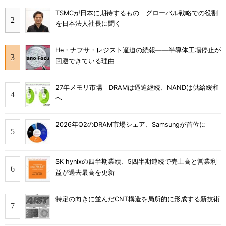
TSMCが日本に期待するもの グローバル戦略での役割
を日本法人社長に聞く
He・ナフサ・レジスト逼迫の続報――半導体工場停止が
回避できている理由
27年メモリ市場 DRAMは逼迫継続、NANDは供給緩和
へ
2026年Q2のDRAM市場シェア、Samsungが首位に
SK hynixの四半期業績、5四半期連続で売上高と営業利
益が過去最高を更新
特定の向きに並んだCNT構造を局所的に形成する新技術