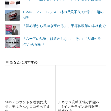
TSMC、フォトレジスト材の品質不良で5億ドル超の
損失
「諦め感から風向き変わる」、半導体政策の本格化で
「ムーアの法則」は終わらない ～そこに“人間の欲
望”がある限り
あなたにおすすめ
SNSアカウントを着実に成
ルネサス高崎工場が閉鎖へ
長。実はみんなココ使ってま
「6インチライン維持限界」
す。
操業50年