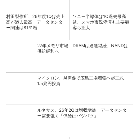
村田製作所、26年度1Qは売上
ソニー半導体は1Q過去最高
高が過去最高 データセンタ
益、スマホ市況停滞も主要顧
ー関連は81％増
客ら拡大
27年メモリ市場 DRAMは逼迫継続、NANDは
供給緩和へ
マイクロン、AI需要で広島工場増強へ起工式
1.5兆円投資
ルネサス、26年2Qは増収増益 データセンタ
ー需要強く「供給はパツパツ」