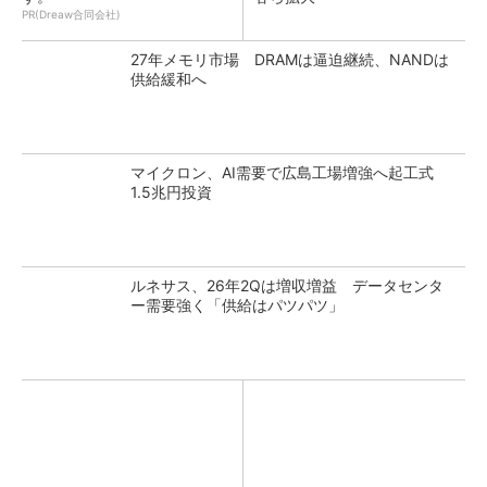
PR(Dreaw合同会社)
27年メモリ市場 DRAMは逼迫継続、NANDは
供給緩和へ
マイクロン、AI需要で広島工場増強へ起工式
1.5兆円投資
ルネサス、26年2Qは増収増益 データセンタ
ー需要強く「供給はパツパツ」