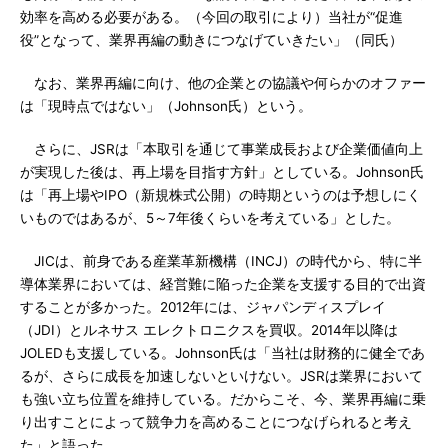
効率を高める必要がある。（今回の取引により）当社が“促進
役”となって、業界再編の動きにつなげていきたい」（同氏）
なお、業界再編に向け、他の企業との協議や何らかのオファー
は「現時点ではない」（Johnson氏）という。
さらに、JSRは「本取引を通じて事業成長および企業価値向上
が実現した後は、再上場を目指す方針」としている。Johnson氏
は「再上場やIPO（新規株式公開）の時期というのは予想しにく
いものではあるが、5～7年後くらいを考えている」とした。
JICは、前身である産業革新機構（INCJ）の時代から、特に半
導体業界においては、経営難に陥った企業を支援する目的で出資
することが多かった。2012年には、ジャパンディスプレイ
（JDI）とルネサス エレクトロニクスを買収。2014年以降は
JOLEDも支援している。Johnson氏は「当社は財務的に健全であ
るが、さらに成長を加速しないといけない。JSRは業界において
も強い立ち位置を維持している。だからこそ、今、業界再編に乗
り出すことによって競争力を高めることにつなげられると考え
た」と語った。