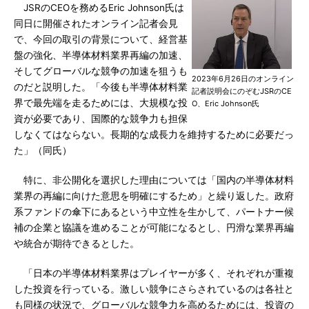
JSRのCEOを務めるEric Johnson氏は
同日に開催されたオンライン記者会見
で、今回の取引の背景について、経営基
盤の強化、半導体材料業界再編の加速、
そしてグローバルな競争の加速を狙うも
2023年6月26日のオンライン
のだと説明した。「今後も半導体材料業
記者説明会にのぞむJSRのCE
界で最先端を走るためには、大規模な投
O、Eric Johnson氏
資が必要であり、国際的な競争力も担保
しなくてはならない。長期的な成長力を維持するために必要だっ
た」（同氏）
特に、非公開化を選択した理由については「国内の半導体材料
業界の再編に向けた意思を明確にするため」と繰り返した。政府
系ファンドの傘下にあるという中立性を生かして、パートナー候
補の企業と協議を進めることが可能になるとし、円滑な業界再編
や統合が期待できるとした。
「日本の半導体材料業界はプレイヤーが多く、それぞれが重複
した投資を行っている。激しい競争にさらされているのは各社と
も同様の状況で、グローバルな競争力を高めるためには、投資の