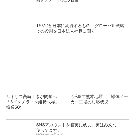
TSMCが日本に期待するもの グローバル戦略
での役割を日本法人社長に聞く
ルネサス高崎工場が閉鎖へ
令和8年熊本地震、半導体メー
「6インチライン維持限界」
カー工場の対応状況
操業50年
SNSアカウントを着実に成長。実はみんなココ
使ってます。
PR(Dreaw合同会社)