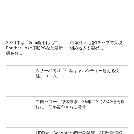
2026年は「2nm商用化元年」
画像鮮明化を1チップで実現
Panther Lake搭載PCなど最新
組み込みも容易に
機を分...
AIサーバ向け「生産キャパシティー超える受
注」ローム
中国パワー半導体市場、35年に3兆2742億円規
模に 価格競争さらに激化
HDD大手Seagateの四半期業績、3四半期連続