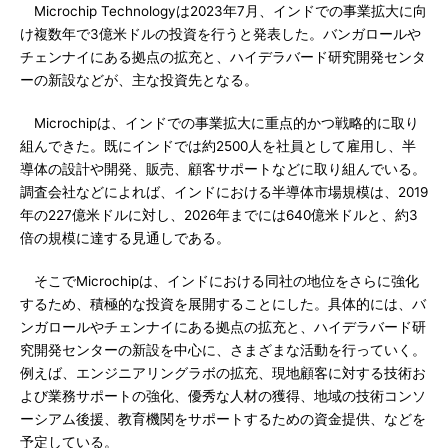
Microchip Technologyは2023年7月、インドでの事業拡大に向
け複数年で3億米ドルの投資を行うと発表した。バンガロールや
チェンナイにある拠点の拡充と、ハイデラバード研究開発センタ
ーの新設などが、主な投資先となる。
Microchipは、インドでの事業拡大に重点的かつ戦略的に取り
組んできた。既にインドでは約2500人を社員として雇用し、半
導体の設計や開発、販売、顧客サポートなどに取り組んでいる。
調査会社などによれば、インドにおける半導体市場規模は、2019
年の227億米ドルに対し、2026年までには640億米ドルと、約3
倍の規模に達する見通しである。
そこでMicrochipは、インドにおける同社の地位をさらに強化
するため、積極的な投資を展開することにした。具体的には、バ
ンガロールやチェンナイにある拠点の拡充と、ハイデラバード研
究開発センターの新設を中心に、さまざまな活動を行っていく。
例えば、エンジニアリングラボの拡充、現地顧客に対する技術お
よび業務サポートの強化、優秀な人材の獲得、地域の技術コンソ
ーシアム後援、教育機関をサポートするための資金提供、などを
予定している。