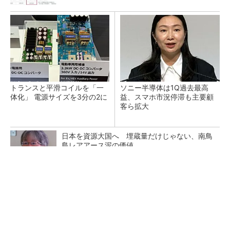
トランスと平滑コイルを「一
ソニー半導体は1Q過去最高
体化」 電源サイズを3分の2に
益、スマホ市況停滞も主要顧
客ら拡大
日本を資源大国へ 埋蔵量だけじゃない、南鳥
島レアアース泥の価値
三菱電機、第5世代SiC MOSFETの核 オン抵
抗25％減の独自構造