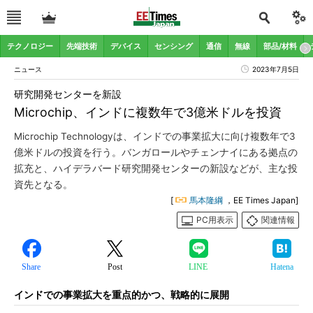
テクノロジー
先端技術
デバイス
センシング
通信
無線
部品/材料
ニュース
2023年7月5日
研究開発センターを新設
Microchip、インドに複数年で3億米ドルを投資
Microchip Technologyは、インドでの事業拡大に向け複数年で3
億米ドルの投資を行う。バンガロールやチェンナイにある拠点の
拡充と、ハイデラバード研究開発センターの新設などが、主な投
資先となる。
[
馬本隆綱
，EE Times Japan]
PC用表示
関連情報
Share
Post
LINE
Hatena
インドでの事業拡大を重点的かつ、戦略的に展開