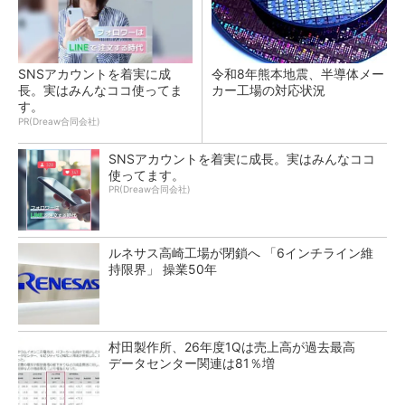
SNSアカウントを着実に成
令和8年熊本地震、半導体メー
長。実はみんなココ使ってま
カー工場の対応状況
す。
PR(Dreaw合同会社)
SNSアカウントを着実に成長。実はみんなココ
使ってます。
PR(Dreaw合同会社)
ルネサス高崎工場が閉鎖へ 「6インチライン維
持限界」 操業50年
村田製作所、26年度1Qは売上高が過去最高
データセンター関連は81％増