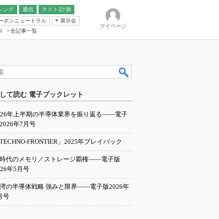
シング
通信
テスト/計測
ーボンニュートラル
展示会
マイページ
全記事一覧
l
ンピューティング
して読む 電子ブックレット
IER
026年上半期の半導体業界を振り返る――電子
2026年7月号
TECHNO-FRONTIER」2025年プレイバック
I時代のメモリ／ストレージ覇権――電子版
026年5月号
湾の半導体戦略 強みと限界――電子版2026年
月号