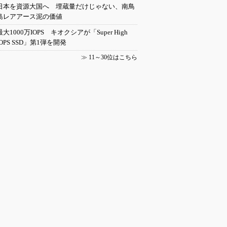
日本を資源大国へ 埋蔵量だけじゃない、南鳥
島レアアース泥の価値
最大1000万IOPS キオクシアが「Super High
IOPS SSD」第1弾を開発
≫
11～30位はこちら