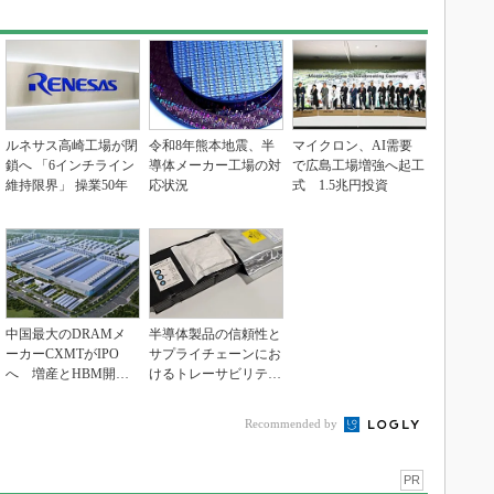
ルネサス高崎工場が閉
令和8年熊本地震、半
マイクロン、AI需要
鎖へ 「6インチライン
導体メーカー工場の対
で広島工場増強へ起工
維持限界」 操業50年
応状況
式 1.5兆円投資
中国最大のDRAMメ
半導体製品の信頼性と
ーカーCXMTがIPO
サプライチェーンにお
へ 増産とHBM開発
けるトレーサビリティ
で存在感
の重要性（後編）
Recommended by
PR