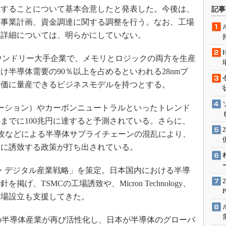
術を知る
立することについて基本合意したと発表した。今後は、
記事
エンジニア”が仕掛けた社内
や事業計画、資金調達に関する調整を行う。なお、工場
念の180日
た詳細については、明らかにしていない。
ションは日本を救うのか
ウンドリー大手企業で、メモリとロジックの両方を生産
IoT通信
半導体需要の90％以上を占めるといわれる28nmプ
ナリスト「未来展望」
安価に量産できるビジネスモデルを持つとする。
愛されないエンジニア」の
行動論
ーション）やカーボンニュートラルといったトレンド
年までに100兆円に達すると予測されている。さらに、
ナ侵攻などによる半導体サプライチェーンの混乱により、
内に誘致する政策が打ち出されている。
体・デジタル産業戦略」を策定。日本国内における半導
、TSMCの工場誘致や、Micron Technology、
工場設立も支援してきた。
本の半導体産業が再び活性化し、日本が半導体のグローバ