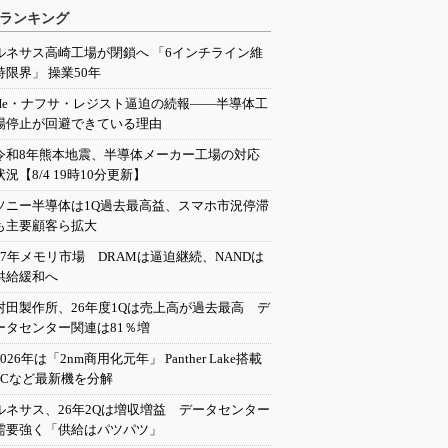
ランキング
ルネサス高崎工場が閉鎖へ 「6インチライン維
持限界」 操業50年
He・ナフサ・レジスト逼迫の続報――半導体工
場停止が回避できている理由
令和8年熊本地震、半導体メーカー工場の対応
状況【8/4 19時10分更新】
ソニー半導体は1Q過去最高益、スマホ市況停滞
も主要顧客ら拡大
27年メモリ市場 DRAMは逼迫継続、NANDは
供給緩和へ
村田製作所、26年度1Qは売上高が過去最高 デ
ータセンター関連は81％増
2026年は「2nm商用化元年」 Panther Lake搭載
PCなど最新機を分解
ルネサス、26年2Qは増収増益 データセンター
需要強く「供給はパツパツ」