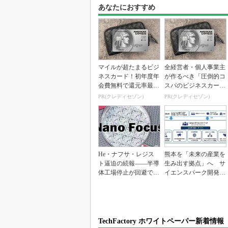
あなたにおすすめ
マイルが超たまるビジ
全経営者・個人事業主
ネスカード！初年度年
が作るべき「圧倒的コ
会費無料で還元率最大
スパのビジネスカー
1.125%
ド」
PR(クレディセゾン)
PR(クレディセゾン)
He・ナフサ・レジス
熊本を「未来の産業を
ト逼迫の続報――半導
生み出す拠点」へ サ
体工場停止が回避でき
イエンスパーク開発進
ている理由
む
TechFactory ホワイトペーパー新着情報