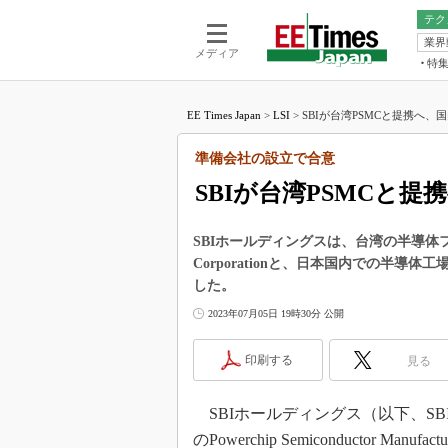
テク
業界
電池／エネル
ア
メディア
特
メ
福田昭の
LS
EE Times Japan
>
LSI
>
SBIが台湾PSMCと提携へ、
福田昭の
マ
湯之上隆
準備会社の設立で合意
FP
大山聡の
SBIが台湾PSMCと
大原雄介
ック
SBIホールディングスは、台湾の半導体ファウンドリー
リタイア
Corporationと、日本国内での半
学漂流記
した。
世界を「
2023年07月05日 19時30分 公開
踊るバズワ
Buzzwo
印刷する
見る
この10
で起こる
SBIホールディングス（以下、SB
製品分解
のPowerchip Semiconductor Ma