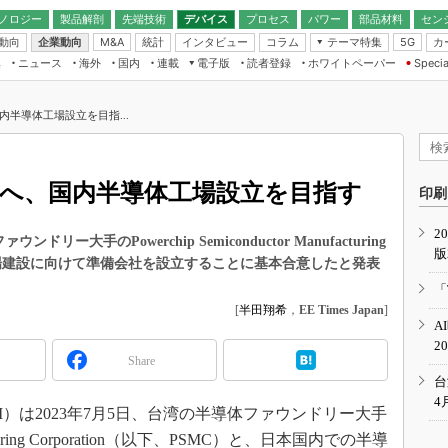
ノロジー
製品解剖
先端技術
デバイス
プロセス
パワー
部品材料
セン
動向
企業動向
統計
インタビュー
コラム
テーマ特集
カ
M&A
5G
ギー
ナログ
無線
集
ニュース
海外
国内
連載
電子版
読者登録
ホワイトペーパー
Specia
フィジカルAI
IoT・エッジコ
モリ
EXPO
Microchip情報
ストレージ通信
EE Times Japan×EDN Japan統合電
エッジAI
子版
I
SEMICON Japan
国内半導体工場設立を目指...
デバイス通信
パワーエレクトロニクス
電子ブックレット
イコン
CEATEC
のナノフォーカス
半導体後工程
GA
EdgeTech＋
業界スコープ
提携へ、国内半導体工場設立を目指す
読者調査（EE Times Research）
印刷
TECHNO-FRONT
のエレ・組み込みプレイバ
カーボンニュートラル
2
人とくるま展
大手のPowerchip Semiconductor Manufacturing
版
IoT
直前エンジニアの社会人大
導体工場建設に向けて準備会社を設立することに基本合意したと発表
電源設計（EDN Japan）
「
数字」で回してみよう
[
半田翔希
，
EE Times Japan
]
エレクトロニクス入門（EDN
A
Japan）
ード ～Behind the
2
rd
Share
年で起こったこと、次の10年
台
こと
4
I）は2023年7月5日、台湾の半導体ファウンドリー大手
で探るアジアの新トレンド
nufacturing Corporation（以下、PSMC）と、日本国内での半導