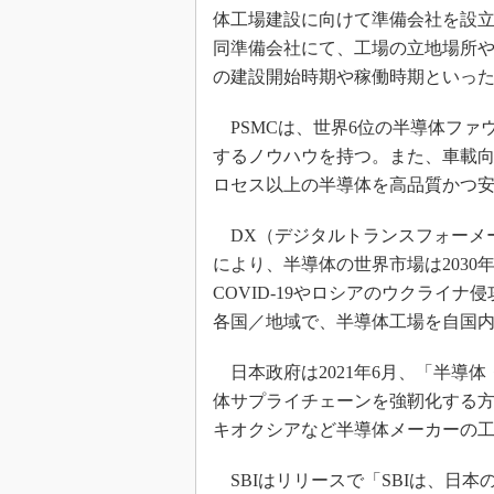
光伝送技
体工場建設に向けて準備会社を設
“異端児
同準備会社にて、工場の立地場所
改革、執
の建設開始時期や稼働時期といっ
イノベー
PSMCは、世界6位の半導体ファ
JASA発
するノウハウを持つ。また、車載向け
IHSア
ロセス以上の半導体を高品質かつ
「英語に
ための新
DX（デジタルトランスフォーメ
により、半導体の世界市場は2030
COVID-19やロシアのウクライ
各国／地域で、半導体工場を自国
日本政府は2021年6月、「半導
体サプライチェーンを強靭化する方針を掲げ
キオクシアなど半導体メーカーの
SBIはリリースで「SBIは、日