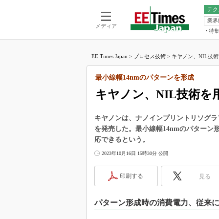
テク
業界
電池／エネル
ア
メディア
特
メ
福田昭の
LS
EE Times Japan
>
プロセス技術
>
キヤノン、NIL技術
福田昭の
マ
湯之上隆
最小線幅14nmのパターンを形成
FP
大山聡の
キヤノン、NIL技術
大原雄介
ック
キヤノンは、ナノインプリントリソグラフィ
リタイア
を発売した。最小線幅14nmのパターン
学漂流記
応できるという。
世界を「
2023年10月16日 15時30分 公開
踊るバズワ
Buzzwo
印刷する
見る
この10
で起こる
パターン形成時の消費電力、従来に
製品分解