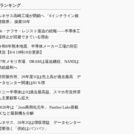
ランキング
ルネサス高崎工場が閉鎖へ 「6インチライン維
持限界」 操業50年
He・ナフサ・レジスト逼迫の続報――半導体工
場停止が回避できている理由
令和8年熊本地震、半導体メーカー工場の対応
状況【8/4 19時10分更新】
27年メモリ市場 DRAMは逼迫継続、NANDは
供給緩和へ
村田製作所、26年度1Qは売上高が過去最高 デ
ータセンター関連は81％増
ソニー半導体は1Q過去最高益、スマホ市況停滞
も主要顧客ら拡大
2026年は「2nm商用化元年」 Panther Lake搭載
PCなど最新機を分解
ルネサス、26年2Qは増収増益 データセンター
需要強く「供給はパツパツ」