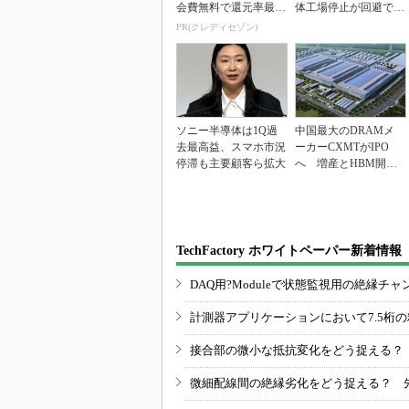
会費無料で還元率最大
体工場停止が回避でき
1.125%
ている理由
PR(クレディセゾン)
ソニー半導体は1Q過
中国最大のDRAMメ
去最高益、スマホ市況
ーカーCXMTがIPO
停滞も主要顧客ら拡大
へ 増産とHBM開発
で存在感
TechFactory ホワイトペーパー新着情報
DAQ用?Moduleで状態監視用の絶縁
計測器アプリケーションにおいて7.5桁
接合部の微小な抵抗変化をどう捉える？
微細配線間の絶縁劣化をどう捉える？ 