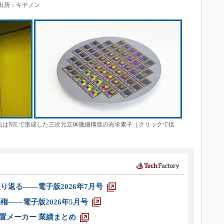
］ 出所：キヤノン
2C、右はNILで形成した三次元立体微細構造の光学素子［クリックで拡
り返る――電子版2026年7月号
権――電子版2026年5月号
装置メーカー 業績まとめ