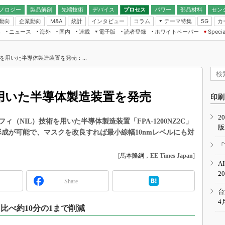
ノロジー
製品解剖
先端技術
デバイス
プロセス
パワー
部品材料
セン
動向
企業動向
統計
インタビュー
コラム
テーマ特集
カ
M&A
5G
ギー
ナログ
無線
集
ニュース
海外
国内
連載
電子版
読者登録
ホワイトペーパー
Specia
フィジカルAI
IoT・エッジコ
モリ
EXPO
Microchip情報
ストレージ通信
EE Times Japan×EDN Japan統合電
エッジAI
子版
I
SEMICON Japan
を用いた半導体製造装置を発売：...
デバイス通信
パワーエレクトロニクス
電子ブックレット
イコン
CEATEC
のナノフォーカス
半導体後工程
GA
EdgeTech＋
業界スコープ
を用いた半導体製造装置を発売
読者調査（EE Times Research）
印刷
TECHNO-FRONT
のエレ・組み込みプレイバ
カーボンニュートラル
2
人とくるま展
（NIL）技術を用いた半導体製造装置「FPA-1200NZ2C」
版
IoT
直前エンジニアの社会人大
形成が可能で、マスクを改良すれば最小線幅10nmレベルにも対
電源設計（EDN Japan）
「
数字」で回してみよう
[
馬本隆綱
，
EE Times Japan
]
エレクトロニクス入門（EDN
A
Japan）
ード ～Behind the
2
rd
Share
年で起こったこと、次の10年
台
こと
4
比べ約10分の1まで削減
で探るアジアの新トレンド