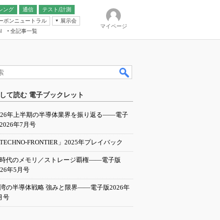
シング
通信
テスト/計測
ーボンニュートラル
展示会
マイページ
全記事一覧
l
ンピューティング
して読む 電子ブックレット
IER
026年上半期の半導体業界を振り返る――電子
2026年7月号
TECHNO-FRONTIER」2025年プレイバック
I時代のメモリ／ストレージ覇権――電子版
026年5月号
湾の半導体戦略 強みと限界――電子版2026年
月号