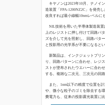
光伝送技
キヤノンは2023年10月、ナノイ
“異端児
造装置「FPA-1200NZ2C」を
改革、執
改良すれば最小線幅10nmレベルに
イノベー
NIL技術を用いた半導体製造装置
JASA発
上のレジストに押し付けて回路パ
IHSア
ズを介して光を照射し、回路パター
「英語に
と投影用の光学系が不要になると
ための新
新製品は、インクジェットプリン
り、回路パターンに合わせ、レジ
ストが塗布されたウエハーに合わ
する。複雑な二次元、三次元の回路
また、1nm以下の精度で位置を計
や、微小な粒子のゴミを除去する
費電力も、従来の投影露光装置に比