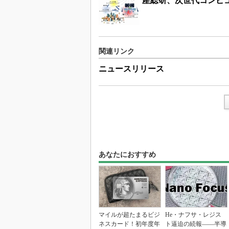
産総研、次世代コンピ
関連リンク
ニュースリリース
あなたにおすすめ
マイルが超たまるビジ
He・ナフサ・レジス
ネスカード！初年度年
ト逼迫の続報――半導