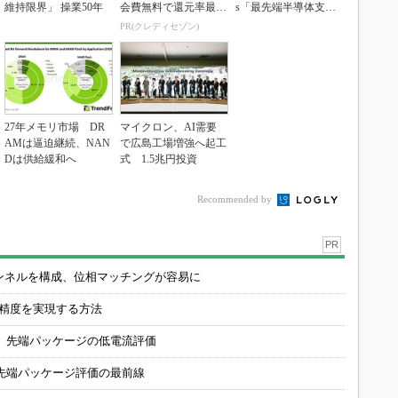
維持限界」 操業50年
会費無料で還元率最大
s「最先端半導体支
1.125%
え...
PR(クレディセゾン)
27年メモリ市場 DR
マイクロン、AI需要
AMは逼迫継続、NAN
で広島工場増強へ起工
Dは供給緩和へ
式 1.5兆円投資
Recommended by
PR
チャンネルを構成、位相マッチングが容易に
の精度を実現する方法
 先端パッケージの低電流評価
先端パッケージ評価の最前線