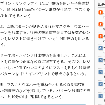
術を知る
ンプリントリソグラフィ（NIL）技術を用いた半導体製
記事
エンジニア”が仕掛けた社内
発売した。最小線幅14nmのパターン形成が可能で、マスクを
念の180日
も対応できるという。
ションは日本を救うのか
は、回路パターンが刻み込まれたマスクを、ウエハー
IoT通信
ターンを形成する。従来の投影露光装置では多数のレン
ナリスト「未来展望」
ンをレジストに焼き付けていたが、NIL技術を用いる
愛されないエンジニア」の
いう。
行動論
ターで培ったインク吐出技術を応用した。これによ
ストを適量かつ正確な位置に塗布できる。その後、レジ
せ、正しい位置でハンコのようにマスクを押し付け露光
パターンを1回のインプリントで形成できるという。
測しマスクとウエハーを重ね合わせる位置制御技術
環境制御技術などを採用している。パターン形成時の消
べ、約10分の1まで削減できるという。