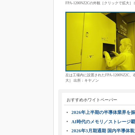
FPA-1200NZ2Cの外観［クリックで拡大
左は工場内に設置されたFPA-1200NZ
大］ 出所：キヤノン
おすすめホワイトペーパー
2026年上半期の半導体業界を振
AI時代のメモリ／ストレージ覇
2026年3月期通期 国内半導体