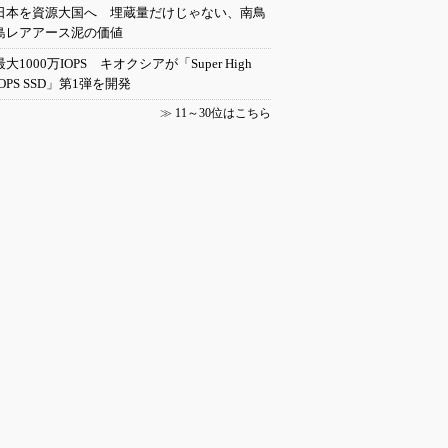
日本を資源大国へ 埋蔵量だけじゃない、南鳥
島レアアース泥の価値
最大1000万IOPS キオクシアが「Super High
IOPS SSD」第1弾を開発
≫
11～30位はこちら