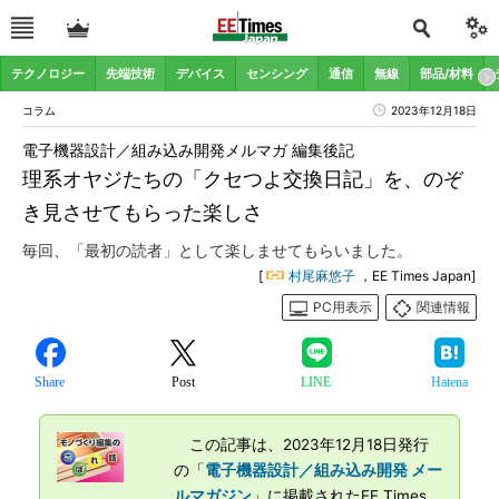
テクノロジー
先端技術
デバイス
センシング
通信
無線
部品/材料
コラム
2023年12月18日
電子機器設計／組み込み開発メルマガ 編集後記
理系オヤジたちの「クセつよ交換日記」を、のぞ
き見させてもらった楽しさ
毎回、「最初の読者」として楽しませてもらいました。
[
村尾麻悠子
，EE Times Japan]
PC用表示
関連情報
Share
Post
LINE
Hatena
この記事は、2023年12月18日発行
の「
電子機器設計／組み込み開発 メー
ルマガジン
」に掲載されたEE Times