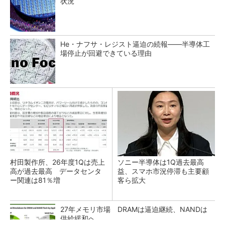
状況
He・ナフサ・レジスト逼迫の続報――半導体工
場停止が回避できている理由
村田製作所、26年度1Qは売上
ソニー半導体は1Q過去最高
高が過去最高 データセンタ
益、スマホ市況停滞も主要顧
ー関連は81％増
客ら拡大
27年メモリ市場 DRAMは逼迫継続、NANDは
供給緩和へ