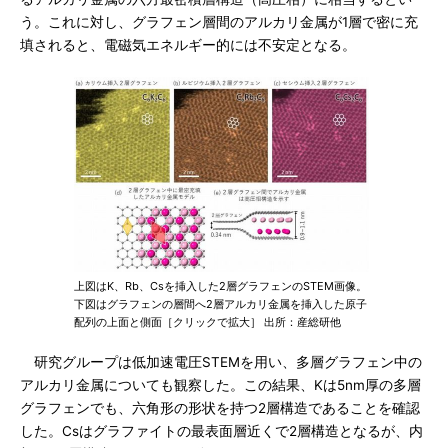
う。これに対し、グラフェン層間のアルカリ金属が1層で密に充
填されると、電磁気エネルギー的には不安定となる。
上図はK、Rb、Csを挿入した2層グラフェンのSTEM画像。
下図はグラフェンの層間へ2層アルカリ金属を挿入した原子
配列の上面と側面［クリックで拡大］ 出所：産総研他
研究グループは低加速電圧STEMを用い、多層グラフェン中の
アルカリ金属についても観察した。この結果、Kは5nm厚の多層
グラフェンでも、六角形の形状を持つ2層構造であることを確認
した。Csはグラファイトの最表面層近くで2層構造となるが、内