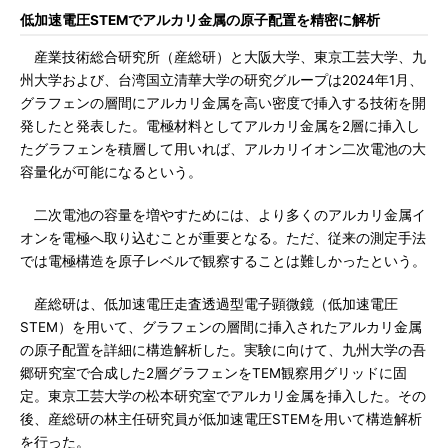
低加速電圧STEMでアルカリ金属の原子配置を精密に解析
産業技術総合研究所（産総研）と大阪大学、東京工芸大学、九
州大学および、台湾国立清華大学の研究グループは2024年1月、
グラフェンの層間にアルカリ金属を高い密度で挿入する技術を開
発したと発表した。電極材料としてアルカリ金属を2層に挿入し
たグラフェンを積層して用いれば、アルカリイオン二次電池の大
容量化が可能になるという。
二次電池の容量を増やすためには、より多くのアルカリ金属イ
オンを電極へ取り込むことが重要となる。ただ、従来の測定手法
では電極構造を原子レベルで観察することは難しかったという。
産総研は、低加速電圧走査透過型電子顕微鏡（低加速電圧
STEM）を用いて、グラフェンの層間に挿入されたアルカリ金属
の原子配置を詳細に構造解析した。実験に向けて、九州大学の吾
郷研究室で合成した2層グラフェンをTEM観察用グリッドに固
定。東京工芸大学の松本研究室でアルカリ金属を挿入した。その
後、産総研の林主任研究員が低加速電圧STEMを用いて構造解析
を行った。