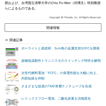
授および、台湾国立清華大学のChiu Po-Wen（邱博文）特別教授
らによるものである。
Copyright © ITmedia, Inc. All Rights Reserved.
関連情報
関連記事
ポーライトと産総研、5cm角の金属支持SOFCを開発
超極低温動作トランジスタのスイッチング特性を解明
次世代燃料電池「PCFC」の発電性能を大幅に向上、
内部短絡を抑制
さまざまな組成のTMD単層ナノチューブを合成
レドックスフロー電池、二酸化炭素を活物質化