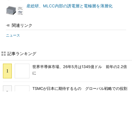
産総研、MLCC内部の誘電層と電極層を薄層化
関連リンク
ニュース
あなたにおすすめ
SNSアカウントを着実に成
SNSアカウントを着実に成
長。実はみんなココ使ってま
長。実はみんなココ使ってま
す。
す。
PR(Dreaw合同会社)
PR(Dreaw合同会社)
ルネサス高崎工場が閉鎖へ 「6インチライン維