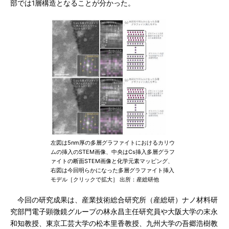
部では1層構造となることが分かった。
左図は5nm厚の多層グラファイトにおけるカリウ
ムの挿入のSTEM画像、中央はCs挿入多層グラフ
ァイトの断面STEM画像と化学元素マッピング、
右図は今回明らかになった多層グラファイト挿入
モデル［クリックで拡大］ 出所：産総研他
今回の研究成果は、産業技術総合研究所（産総研）ナノ材料研
究部門電子顕微鏡グループの林永昌主任研究員や大阪大学の末永
和知教授、東京工芸大学の松本里香教授、九州大学の吾郷浩樹教