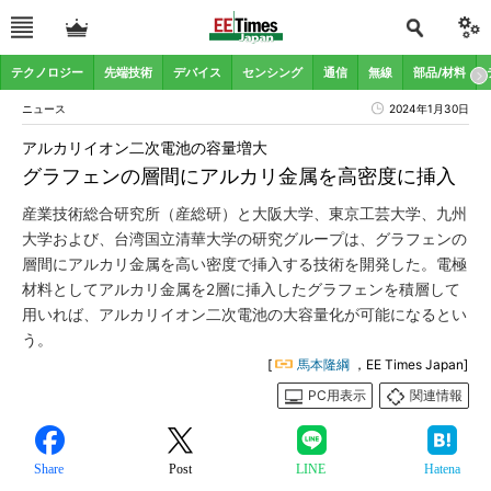
テクノロジー
先端技術
デバイス
センシング
通信
無線
部品/材料
ニュース
2024年1月30日
アルカリイオン二次電池の容量増大
グラフェンの層間にアルカリ金属を高密度に挿入
産業技術総合研究所（産総研）と大阪大学、東京工芸大学、九州
大学および、台湾国立清華大学の研究グループは、グラフェンの
層間にアルカリ金属を高い密度で挿入する技術を開発した。電極
材料としてアルカリ金属を2層に挿入したグラフェンを積層して
用いれば、アルカリイオン二次電池の大容量化が可能になるとい
う。
[
馬本隆綱
，EE Times Japan]
PC用表示
関連情報
Share
Post
LINE
Hatena