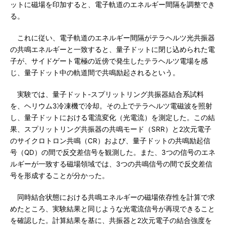
ットに磁場を印加すると、電子軌道のエネルギー間隔を調整でき
る。
これに従い、電子軌道のエネルギー間隔がテラヘルツ光共振器
の共鳴エネルギーと一致すると、量子ドットに閉じ込められた電
子が、サイドゲート電極の近傍で発生したテラヘルツ電場を感
じ、量子ドット中の軌道間で共鳴励起されるという。
実験では、量子ドット-スプリットリング共振器結合系試料
を、ヘリウム3冷凍機で冷却。その上でテラヘルツ電磁波を照射
し、量子ドットにおける電流変化（光電流）を測定した。この結
果、スプリットリング共振器の共鳴モード（SRR）と2次元電子
のサイクロトロン共鳴（CR）および、量子ドットの共鳴励起信
号（QD）の間で反交差信号を観測した。また、3つの信号のエネ
ルギーが一致する磁場領域では、3つの共鳴信号の間で反交差信
号を形成することが分かった。
同時結合状態における共鳴エネルギーの磁場依存性を計算で求
めたところ、実験結果と同じような光電流信号が再現できること
を確認した。計算結果を基に、共振器と2次元電子の結合強度を