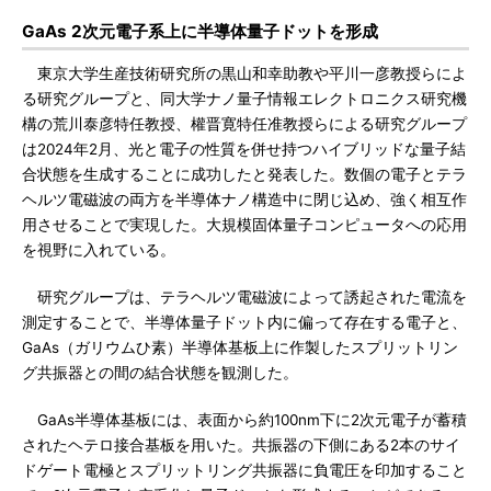
GaAs 2次元電子系上に半導体量子ドットを形成
東京大学生産技術研究所の黒山和幸助教や平川一彦教授らによ
る研究グループと、同大学ナノ量子情報エレクトロニクス研究機
構の荒川泰彦特任教授、權晋寛特任准教授らによる研究グループ
は2024年2月、光と電子の性質を併せ持つハイブリッドな量子結
合状態を生成することに成功したと発表した。数個の電子とテラ
ヘルツ電磁波の両方を半導体ナノ構造中に閉じ込め、強く相互作
用させることで実現した。大規模固体量子コンピュータへの応用
を視野に入れている。
研究グループは、テラヘルツ電磁波によって誘起された電流を
測定することで、半導体量子ドット内に偏って存在する電子と、
GaAs（ガリウムひ素）半導体基板上に作製したスプリットリン
グ共振器との間の結合状態を観測した。
GaAs半導体基板には、表面から約100nm下に2次元電子が蓄積
されたヘテロ接合基板を用いた。共振器の下側にある2本のサイ
ドゲート電極とスプリットリング共振器に負電圧を印加すること