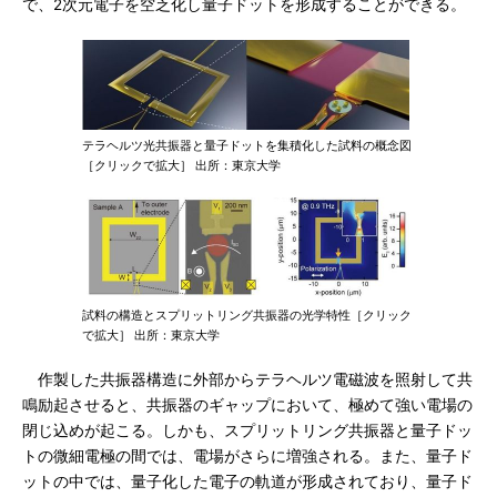
で、2次元電子を空乏化し量子ドットを形成することができる。
テラヘルツ光共振器と量子ドットを集積化した試料の概念図
［クリックで拡大］ 出所：東京大学
試料の構造とスプリットリング共振器の光学特性［クリック
で拡大］ 出所：東京大学
作製した共振器構造に外部からテラヘルツ電磁波を照射して共
鳴励起させると、共振器のギャップにおいて、極めて強い電場の
閉じ込めが起こる。しかも、スプリットリング共振器と量子ドッ
トの微細電極の間では、電場がさらに増強される。また、量子ド
ットの中では、量子化した電子の軌道が形成されており、量子ド