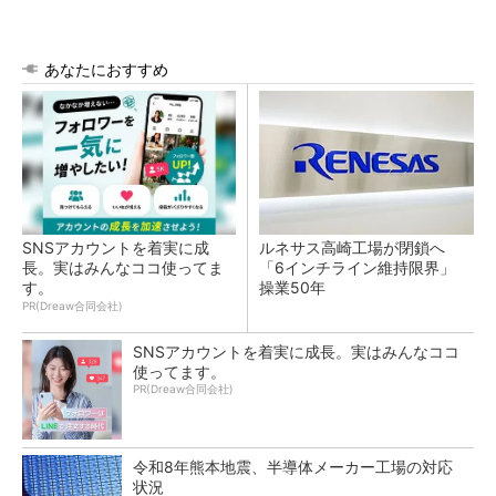
あなたにおすすめ
SNSアカウントを着実に成
ルネサス高崎工場が閉鎖へ
長。実はみんなココ使ってま
「6インチライン維持限界」
す。
操業50年
PR(Dreaw合同会社)
SNSアカウントを着実に成長。実はみんなココ
使ってます。
PR(Dreaw合同会社)
令和8年熊本地震、半導体メーカー工場の対応
状況