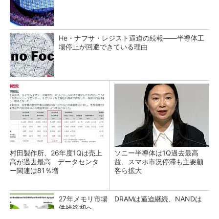
He・ナフサ・レジスト逼迫の続報――半導体工
場停止が回避できている理由
村田製作所、26年度1Qは売上
ソニー半導体は1Q過去最高
高が過去最高 データセンタ
益、スマホ市況停滞も主要顧
ー関連は81％増
客ら拡大
27年メモリ市場 DRAMは逼迫継続、NANDは
供給緩和へ