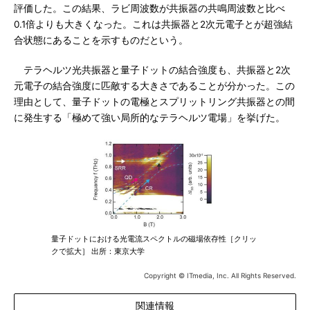
評価した。この結果、ラビ周波数が共振器の共鳴周波数と比べ
0.1倍よりも大きくなった。これは共振器と2次元電子とが超強結
合状態にあることを示すものだという。
テラヘルツ光共振器と量子ドットの結合強度も、共振器と2次
元電子の結合強度に匹敵する大きさであることが分かった。この
理由として、量子ドットの電極とスプリットリング共振器との間
に発生する「極めて強い局所的なテラヘルツ電場」を挙げた。
量子ドットにおける光電流スペクトルの磁場依存性［クリッ
クで拡大］ 出所：東京大学
Copyright © ITmedia, Inc. All Rights Reserved.
関連情報