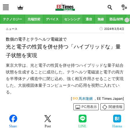
テクノロジー
先端技術
デバイス
センシング
通信
無線
部品/材料
ニュース
2024年3月4日
数個の電子とテラヘルツ電磁波で
光と電子の性質を併せ持つ「ハイブリッドな」量
子状態を実現
東京大学は、光と電子の性質を併せ持つハイブリッドな量子結合
状態を生成することに成功した。テラヘルツ電磁波と電子の両方
を半導体ナノ構造中に閉じ込め、強く相互作用させることで実現
した。大規模固体量子コンピュータへの応用を視野に入れてい
る。
[
馬本隆綱
，EE Times Japan]
PC用表示
関連情報
Share
Post
LINE
Hatena