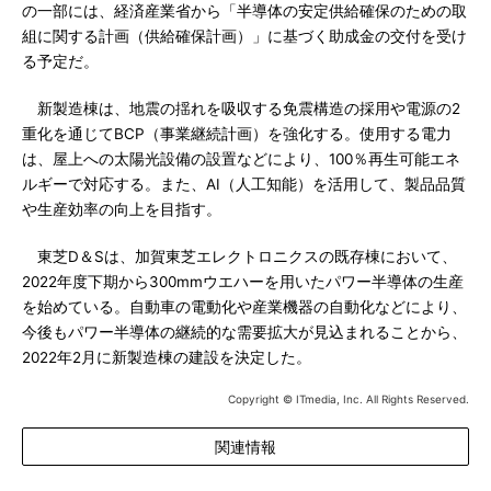
の一部には、経済産業省から「半導体の安定供給確保のための取
組に関する計画（供給確保計画）」に基づく助成金の交付を受け
る予定だ。
新製造棟は、地震の揺れを吸収する免震構造の採用や電源の2
重化を通じてBCP（事業継続計画）を強化する。使用する電力
は、屋上への太陽光設備の設置などにより、100％再生可能エネ
ルギーで対応する。また、AI（人工知能）を活用して、製品品質
や生産効率の向上を目指す。
東芝D＆Sは、加賀東芝エレクトロニクスの既存棟において、
2022年度下期から300mmウエハーを用いたパワー半導体の生産
を始めている。自動車の電動化や産業機器の自動化などにより、
今後もパワー半導体の継続的な需要拡大が見込まれることから、
2022年2月に新製造棟の建設を決定した。
Copyright © ITmedia, Inc. All Rights Reserved.
関連情報