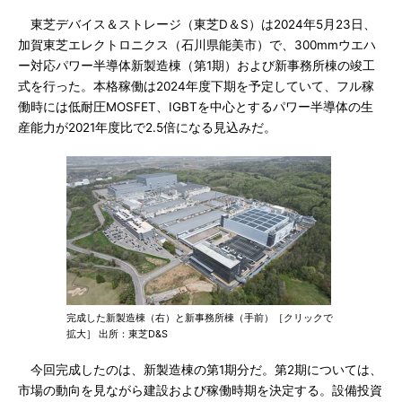
東芝デバイス＆ストレージ（東芝D＆S）は2024年5月23日、
加賀東芝エレクトロニクス（石川県能美市）で、300mmウエハ
ー対応パワー半導体新製造棟（第1期）および新事務所棟の竣工
式を行った。本格稼働は2024年度下期を予定していて、フル稼
働時には低耐圧MOSFET、IGBTを中心とするパワー半導体の生
産能力が2021年度比で2.5倍になる見込みだ。
完成した新製造棟（右）と新事務所棟（手前）［クリックで
拡大］ 出所：東芝D&S
今回完成したのは、新製造棟の第1期分だ。第2期については、
市場の動向を見ながら建設および稼働時期を決定する。設備投資