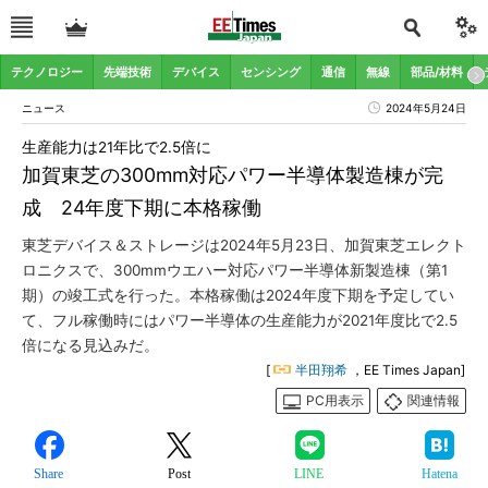
テクノロジー
先端技術
デバイス
センシング
通信
無線
部品/材料
ニュース
2024年5月24日
生産能力は21年比で2.5倍に
加賀東芝の300mm対応パワー半導体製造棟が完
成 24年度下期に本格稼働
東芝デバイス＆ストレージは2024年5月23日、加賀東芝エレクト
ロニクスで、300mmウエハー対応パワー半導体新製造棟（第1
期）の竣工式を行った。本格稼働は2024年度下期を予定してい
て、フル稼働時にはパワー半導体の生産能力が2021年度比で2.5
倍になる見込みだ。
[
半田翔希
，EE Times Japan]
PC用表示
関連情報
Share
Post
LINE
Hatena