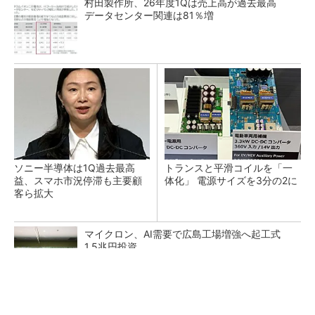
村田製作所、26年度1Qは売上高が過去最高
データセンター関連は81％増
ソニー半導体は1Q過去最高
トランスと平滑コイルを「一
益、スマホ市況停滞も主要顧
体化」 電源サイズを3分の2に
客ら拡大
マイクロン、AI需要で広島工場増強へ起工式
1.5兆円投資
He・ナフサ・レジスト逼迫の続報――半導体工