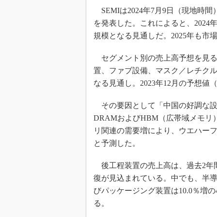
光伝送技
SEMIは2024年7月9日（現地時
“異端児
を発表した。これによると、2024年
改革、執
規模となる見通しだ。2025年も市
イノベー
JASA発
セグメント別の売上高予想を見る
置、ファブ設備、マスク／レチクル製造
IHSア
なる見通し。2023年12月の予想値
「英語に
ための新
その要因として「中国の好調な設
DRAMおよびHBM（広帯域メモリ
リ関連の需要増により、ウエハーファ
と予測した。
後工程装置の売上高は、過去2年間
復が見込まれている。中でも、半導体
びパッケージング装置は10.0％増
る。