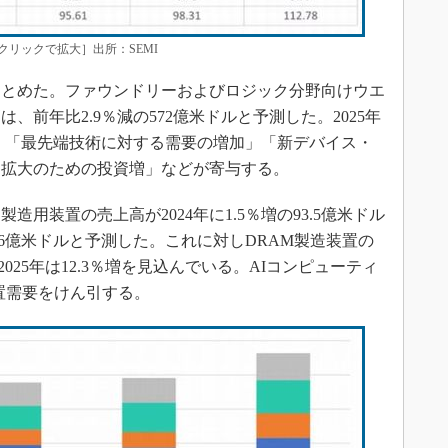
クリックで拡大］出所：SEMI
とめた。ファウンドリーおよびロジック分野向けウエ
は、前年比2.9％減の572億米ドルと予測した。2025年
込む。「最先端技術に対する需要の増加」「新デバイス・
力拡大のための投資増」などが寄与する。
用装置の売上高が2024年に1.5％増の93.5億米ドル
の146億米ドルと予測した。これに対しDRAM製造装置の
、2025年は12.3％増を見込んでいる。AIコンピューティ
置需要をけん引する。