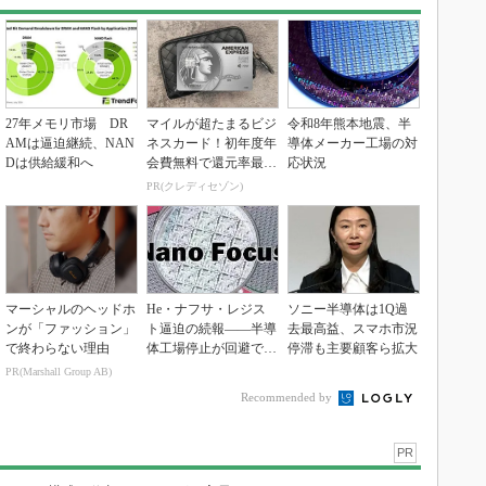
27年メモリ市場 DR
マイルが超たまるビジ
令和8年熊本地震、半
AMは逼迫継続、NAN
ネスカード！初年度年
導体メーカー工場の対
Dは供給緩和へ
会費無料で還元率最大
応状況
1.125%
PR(クレディセゾン)
マーシャルのヘッドホ
He・ナフサ・レジス
ソニー半導体は1Q過
ンが「ファッション」
ト逼迫の続報――半導
去最高益、スマホ市況
で終わらない理由
体工場停止が回避でき
停滞も主要顧客ら拡大
ている理由
PR(Marshall Group AB)
Recommended by
PR