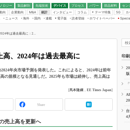
ノロジー
製品解剖
先端技術
デバイス
プロセス
パワー
部品材料
セン
動向
企業動向
統計
インタビュー
コラム
テーマ特集
カ
M&A
5G
ギー
ナログ
無線
集
ニュース
海外
国内
連載
電子版
読者登録
ホワイトペーパー
Specia
フィジカルAI
IoT・エッジコ
モリ
EXPO
Microchip情報
ストレージ通信
EE Times Japan×EDN Japan統合電
エッジAI
子版
I
SEMICON Japan
24年は過去最高に：2...
デバイス通信
パワーエレクトロニクス
電子ブックレット
イコン
CEATEC
のナノフォーカス
半導体後工程
GA
EdgeTech＋
業界スコープ
高、2024年は過去最高に
読者調査（EE Times Research）
印刷
TECHNO-FRONT
のエレ・組み込みプレイバ
カーボンニュートラル
2
人とくるま展
2024年央市場予測を発表した。これによると、2024年は前年
版
IoT
直前エンジニアの社会人大
去最高の規模となる見通しだ。2025年も市場は続伸し、売上高は
電源設計（EDN Japan）
「
数字」で回してみよう
[
馬本隆綱
，
EE Times Japan
]
エレクトロニクス入門（EDN
A
Japan）
ード ～Behind the
2
rd
Share
年で起こったこと、次の10年
台
こと
4
4年の売上高を更新へ
で探るアジアの新トレンド