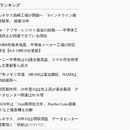
ランキング
ルネサス高崎工場が閉鎖へ 「6インチライン維
持限界」 操業50年
He・ナフサ・レジスト逼迫の続報――半導体工
場停止が回避できている理由
令和8年熊本地震、半導体メーカー工場の対応
状況【8/4 19時10分更新】
ソニー半導体は1Q過去最高益、スマホ市況停滞
も主要顧客ら拡大
27年メモリ市場 DRAMは逼迫継続、NANDは
供給緩和へ
村田製作所、26年度1Qは売上高が過去最高 デ
ータセンター関連は81％増
2026年は「2nm商用化元年」 Panther Lake搭載
PCなど最新機を分解
ルネサス、26年2Qは増収増益 データセンター
需要強く「供給はパツパツ」