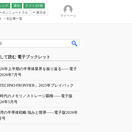
シング
通信
テスト/計測
ーボンニュートラル
展示会
マイページ
全記事一覧
l
ンピューティング
して読む 電子ブックレット
IER
026年上半期の半導体業界を振り返る――電子
2026年7月号
TECHNO-FRONTIER」2025年プレイバック
I時代のメモリ／ストレージ覇権――電子版
026年5月号
湾の半導体戦略 強みと限界――電子版2026年
月号