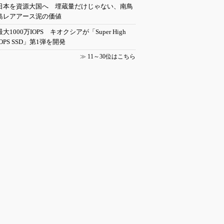
日本を資源大国へ 埋蔵量だけじゃない、南鳥
島レアアース泥の価値
最大1000万IOPS キオクシアが「Super High
IOPS SSD」第1弾を開発
≫
11～30位はこちら