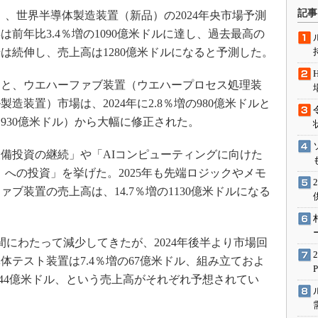
術を知る
記事
間）、世界半導体製造装置（新品）の2024年央市場予測
エンジニア”が仕掛けた社内
は前年比3.4％増の1090億米ドルに達し、過去最高の
念の180日
場は続伸し、売上高は1280億米ドルになると予測した。
ションは日本を救うのか
IoT通信
と、ウエハーファブ装置（ウエハープロセス処理装
装置）市場は、2024年に2.8％増の980億米ドルと
ナリスト「未来展望」
（930億米ドル）から大幅に修正された。
愛されないエンジニア」の
行動論
備投資の継続」や「AIコンピューティングに向けた
）への投資」を挙げた。2025年も先端ロジックやメモ
ブ装置の売上高は、14.7％増の1130億米ドルになる
にわたって減少してきたが、2024年後半より市場回
テスト装置は7.4％増の67億米ドル、組み立ておよ
の44億米ドル、という売上高がそれぞれ予想されてい