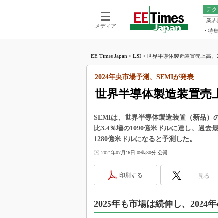
テク
業界
電池／エネル
ア
メディア
特
メ
福田昭の
LS
EE Times Japan
>
LSI
>
世界半導体製造装置売上高、20
福田昭の
マ
湯之上隆
2024年央市場予測、SEMIが発表
FP
大山聡の
世界半導体製造装置売上
大原雄介
ック
SEMIは、世界半導体製造装置（新品）の
リタイア
比3.4％増の1090億米ドルに達し、過
学漂流記
1280億米ドルになると予測した。
世界を「
2024年07月16日 09時30分 公開
踊るバズワ
Buzzwo
印刷する
見る
この10
で起こる
2025年も市場は続伸し、202
製品分解