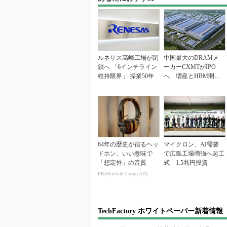
ルネサス高崎工場が閉
中国最大のDRAMメ
鎖へ 「6インチライン
ーカーCXMTがIPO
維持限界」 操業50年
へ 増産とHBM開発
で存在感
64年の歴史が宿るヘッ
マイクロン、AI需要
ドホン、いい意味で
で広島工場増強へ起工
「想定外」の音質
式 1.5兆円投資
PR(Marshall Group AB)
TechFactory ホワイトペーパー新着情報