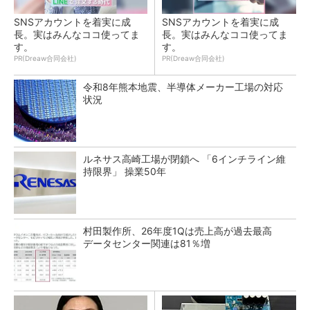
SNSアカウントを着実に成
SNSアカウントを着実に成
長。実はみんなココ使ってま
長。実はみんなココ使ってま
す。
す。
PR(Dreaw合同会社)
PR(Dreaw合同会社)
令和8年熊本地震、半導体メーカー工場の対応
状況
ルネサス高崎工場が閉鎖へ 「6インチライン維
持限界」 操業50年
村田製作所、26年度1Qは売上高が過去最高
データセンター関連は81％増