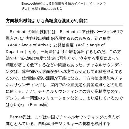
Bluetooth技術による位置情報検知のイメージ［クリックで
拡大］ 出所：Bluetooth SIG
方向検出機能よりも高精度な測距が可能に
Bluetoothの測距技術には、Bluetoothコア仕様バージョン5.1で
導入された方向検出機能を応用するものもある。到達角度
（AoA：Angle of Arrival）と発信角度（AoD：Angle of
Departure）から、三角法により距離を算出するものだ。この方
法でも1m未満の精度で測定は可能だが、測定する場所によって
精度が著しく低下するなどの問題もあった。チャネルサウンディ
ングは、障害物や反射面が多い環境でも安定して距離を測定でき
るので、信頼性の高い測距が可能になる。「方向検出機能もチャ
ネルサウンディングも、屋内での位置測定や資産追跡などの用途
に使える。ただ、チャネルサウンディングの方が高精度なので、
デジタルキー関連のソリューションなどに、より適しているので
はないか」（Barnes氏）
Barnes氏は、まずは中国でチャネルサウンディングの導入が
進むとみている。自動車用デジタルキーの規格を検討する