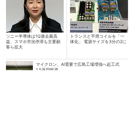
ソニー半導体は1Q過去最高
トランスと平滑コイルを「一
益、スマホ市況停滞も主要顧
体化」 電源サイズを3分の2に
客ら拡大
マイクロン、AI需要で広島工場増強へ起工式
1.5兆円投資
He・ナフサ・レジスト逼迫の続報――半導体工
場停止が回避できている理由
中国最大のDRAMメーカーCXMTがIPOへ 増
産とHBM開発で存在感