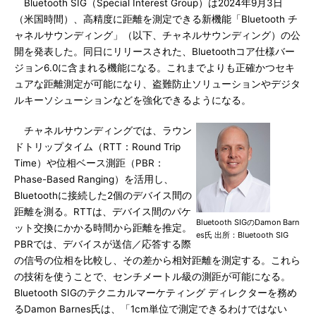
Bluetooth SIG（Special Interest Group）は2024年9月3日
（米国時間）、高精度に距離を測定できる新機能「Bluetooth チ
ャネルサウンディング」（以下、チャネルサウンディング）の公
開を発表した。同日にリリースされた、Bluetoothコア仕様バー
ジョン6.0に含まれる機能になる。これまでよりも正確かつセキ
ュアな距離測定が可能になり、盗難防止ソリューションやデジタ
ルキーソシューションなどを強化できるようになる。
チャネルサウンディングでは、ラウン
ドトリップタイム（RTT：Round Trip
Time）や位相ベース測距（PBR：
Phase-Based Ranging）を活用し、
Bluetoothに接続した2個のデバイス間の
距離を測る。RTTは、デバイス間のパケ
Bluetooth SIGのDamon Barn
ット交換にかかる時間から距離を推定。
es氏 出所：Bluetooth SIG
PBRでは、デバイスが送信／応答する際
の信号の位相を比較し、その差から相対距離を測定する。これら
の技術を使うことで、センチメートル級の測距が可能になる。
Bluetooth SIGのテクニカルマーケティング ディレクターを務め
るDamon Barnes氏は、「1cm単位で測定できるわけではない