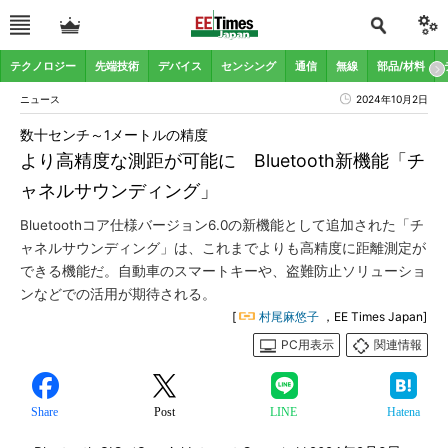
テクノロジー
先端技術
デバイス
センシング
通信
無線
部品/材料
ニュース
2024年10月2日
数十センチ～1メートルの精度
より高精度な測距が可能に Bluetooth新機能「チ
ャネルサウンディング」
Bluetoothコア仕様バージョン6.0の新機能として追加された「チ
ャネルサウンディング」は、これまでよりも高精度に距離測定が
できる機能だ。自動車のスマートキーや、盗難防止ソリューショ
ンなどでの活用が期待される。
[
村尾麻悠子
，EE Times Japan]
PC用表示
関連情報
Share
Post
LINE
Hatena