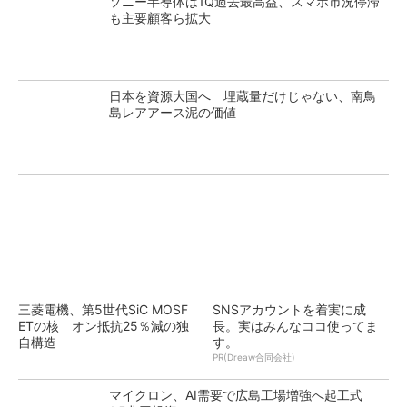
ソニー半導体は1Q過去最高益、スマホ市況停滞
も主要顧客ら拡大
日本を資源大国へ 埋蔵量だけじゃない、南鳥
島レアアース泥の価値
三菱電機、第5世代SiC MOSF
SNSアカウントを着実に成
ETの核 オン抵抗25％減の独
長。実はみんなココ使ってま
自構造
す。
PR(Dreaw合同会社)
マイクロン、AI需要で広島工場増強へ起工式