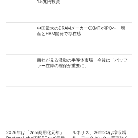
1.5兆円投資
中国最大のDRAMメーカーCXMTがIPOへ 増
産とHBM開発で存在感
商社が見る激動の半導体市場 今後は「バッフ
ァー在庫の確保が重要に」
2026年は「2nm商用化元年」
ルネサス、26年2Qは増収増
Panther Lake搭載PCなど最新
益 データセンター需要強く