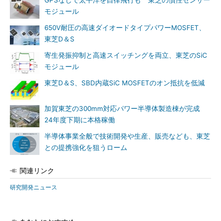
GPSなしで太平洋を自律飛行も 東芝の慣性センサー
モジュール
650V耐圧の高速ダイオードタイプパワーMOSFET、
東芝D＆S
寄生発振抑制と高速スイッチングを両立、東芝のSiC
モジュール
東芝D＆S、SBD内蔵SiC MOSFETのオン抵抗を低減
加賀東芝の300mm対応パワー半導体製造棟が完成
24年度下期に本格稼働
半導体事業全般で技術開発や生産、販売なども、東芝
との提携強化を狙うローム
関連リンク
研究開発ニュース