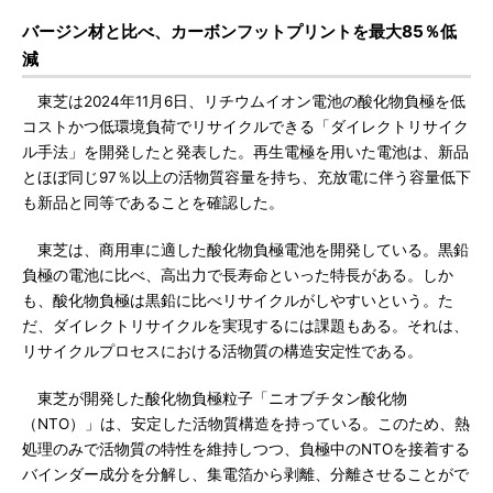
バージン材と比べ、カーボンフットプリントを最大85％低
減
東芝は2024年11月6日、リチウムイオン電池の酸化物負極を低
コストかつ低環境負荷でリサイクルできる「ダイレクトリサイク
ル手法」を開発したと発表した。再生電極を用いた電池は、新品
とほぼ同じ97％以上の活物質容量を持ち、充放電に伴う容量低下
も新品と同等であることを確認した。
東芝は、商用車に適した酸化物負極電池を開発している。黒鉛
負極の電池に比べ、高出力で長寿命といった特長がある。しか
も、酸化物負極は黒鉛に比べリサイクルがしやすいという。た
だ、ダイレクトリサイクルを実現するには課題もある。それは、
リサイクルプロセスにおける活物質の構造安定性である。
東芝が開発した酸化物負極粒子「ニオブチタン酸化物
（NTO）」は、安定した活物質構造を持っている。このため、熱
処理のみで活物質の特性を維持しつつ、負極中のNTOを接着する
バインダー成分を分解し、集電箔から剥離、分離させることがで