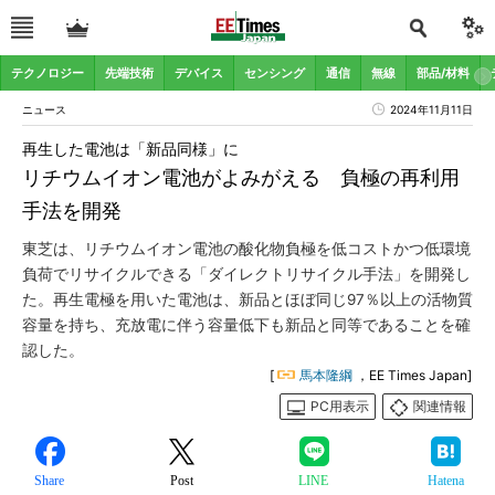
テクノロジー
先端技術
デバイス
センシング
通信
無線
部品/材料
ニュース
2024年11月11日
再生した電池は「新品同様」に
リチウムイオン電池がよみがえる 負極の再利用
手法を開発
東芝は、リチウムイオン電池の酸化物負極を低コストかつ低環境
負荷でリサイクルできる「ダイレクトリサイクル手法」を開発し
た。再生電極を用いた電池は、新品とほぼ同じ97％以上の活物質
容量を持ち、充放電に伴う容量低下も新品と同等であることを確
認した。
[
馬本隆綱
，EE Times Japan]
PC用表示
関連情報
Share
Post
LINE
Hatena