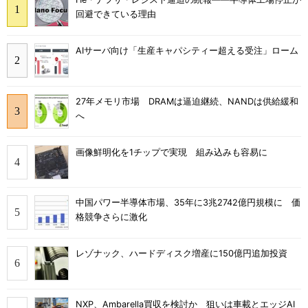
回避できている理由
AIサーバ向け「生産キャパシティー超える受注」ローム
27年メモリ市場 DRAMは逼迫継続、NANDは供給緩和
へ
画像鮮明化を1チップで実現 組み込みも容易に
中国パワー半導体市場、35年に3兆2742億円規模に 価
格競争さらに激化
レゾナック、ハードディスク増産に150億円追加投資
NXP、Ambarella買収を検討か 狙いは車載とエッジAI