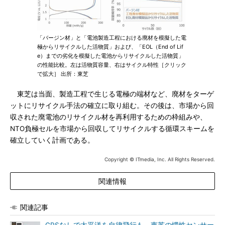
「バージン材」と「電池製造工程における廃材を模擬した電
極からリサイクルした活物質」および、「EOL（End of Lif
e）までの劣化を模擬した電池からリサイクルした活物質」
の性能比較。左は活物質容量、右はサイクル特性［クリック
で拡大］ 出所：東芝
東芝は当面、製造工程で生じる電極の端材など、廃材をターゲ
ットにリサイクル手法の確立に取り組む。その後は、市場から回
収された廃電池のリサイクル材を再利用するための枠組みや、
NTO負極セルを市場から回収してリサイクルする循環スキームを
確立していく計画である。
Copyright © ITmedia, Inc. All Rights Reserved.
関連情報
関連記事