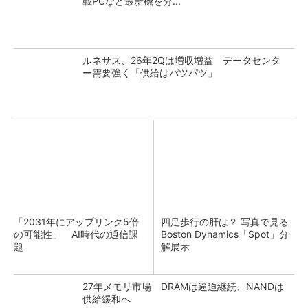
載PCなど最新機を分...
ルネサス、26年2Qは増収増益 データセンタ
ー需要強く「供給はパツパツ」
「2031年にアップリンク5倍
四足歩行の肝は？ 写真で見る
の可能性」 AI時代の通信課
Boston Dynamics「Spot」分
題
解展示
27年メモリ市場 DRAMは逼迫継続、NANDは
供給緩和へ