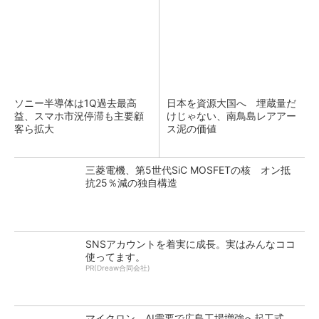
ソニー半導体は1Q過去最高
日本を資源大国へ 埋蔵量だ
益、スマホ市況停滞も主要顧
けじゃない、南鳥島レアアー
客ら拡大
ス泥の価値
三菱電機、第5世代SiC MOSFETの核 オン抵
抗25％減の独自構造
SNSアカウントを着実に成長。実はみんなココ
使ってます。
PR(Dreaw合同会社)
マイクロン、AI需要で広島工場増強へ起工式