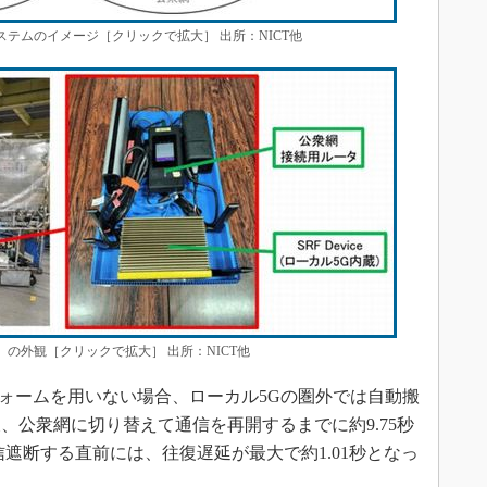
ステムのイメージ［クリックで拡大］ 出所：NICT他
車）の外観［クリックで拡大］ 出所：NICT他
ォームを用いない場合、ローカル5Gの圏外では自動搬
、公衆網に切り替えて通信を再開するまでに約9.75秒
遮断する直前には、往復遅延が最大で約1.01秒となっ