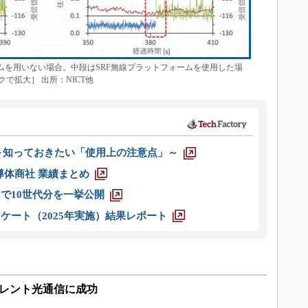
ムを用いない場合。中段はSRF無線プラットフォームを使用した場
で拡大］ 出所：NICT他
 ～知っておきたい「使用上の注意点」～
半導体商社 業績まとめ
axまで10世代分を一挙公開
ケート（2025年実施）結果レポート
ーレント光通信に成功