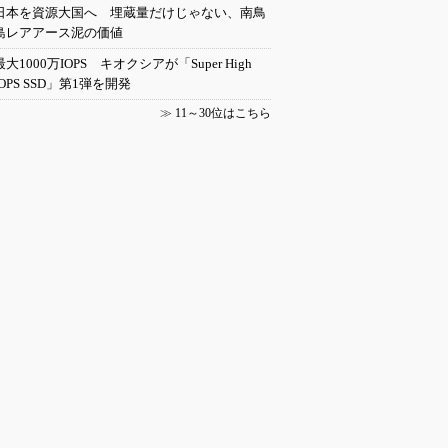
日本を資源大国へ 埋蔵量だけじゃない、南鳥
島レアアース泥の価値
最大1000万IOPS キオクシアが「Super High
IOPS SSD」第1弾を開発
≫
11～30位はこちら