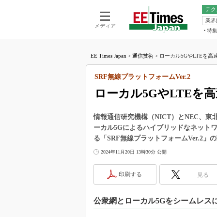
テク
業界
電池／エネル
ア
メディア
特
メ
福田昭の
LS
EE Times Japan
>
通信技術
>
ローカル5GやLTEを高
福田昭の
マ
湯之上隆
SRF無線プラットフォームVer.2
FP
大山聡の
ローカル5GやLTEを
大原雄介
ック
情報通信研究機構（NICT）とNEC、
リタイア
ーカル5Gによるハイブリッドなネット
学漂流記
る「SRF無線プラットフォームVer.2
世界を「
2024年11月20日 13時30分 公開
踊るバズワ
Buzzwo
印刷する
見る
この10
で起こる
公衆網とローカル5Gをシームレス
製品分解