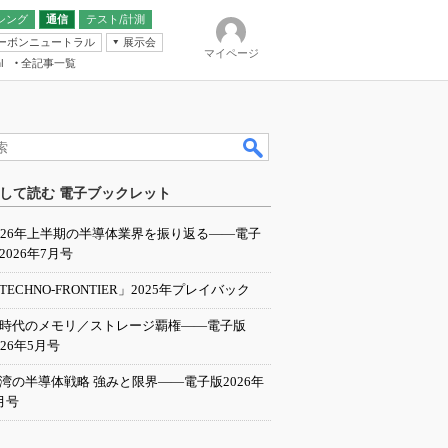
シング
通信
テスト/計測
ーボンニュートラル
展示会
マイページ
全記事一覧
l
ンピューティング
して読む 電子ブックレット
IER
026年上半期の半導体業界を振り返る――電子
2026年7月号
TECHNO-FRONTIER」2025年プレイバック
I時代のメモリ／ストレージ覇権――電子版
026年5月号
湾の半導体戦略 強みと限界――電子版2026年
月号