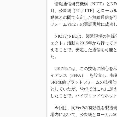
光伝送技
情報通信研究機構（NICT）とNE
“異端児
月、公衆網（5G／LTE）とローカ
改革、執
動体との間で安定した無線通信を可能とする
イノベー
フォームVer.2」の実証実験に成
JASA発
NICTとNECは、製造現場の無
IHSア
ェクト」活動を2015年から行っ
「英語に
えることで、安定した通信を可能と
ための新
た。
2017年には、この技術に関心を
イアンス（FFPA）」を設立し、技
SRF無線プラットフォームの技術仕様書
としていたが、Ver.2ではこれに加
したことで、ハイブリッドなネッ
今回は、同Ver.2の有効性を製
場内において、公衆網とローカル5