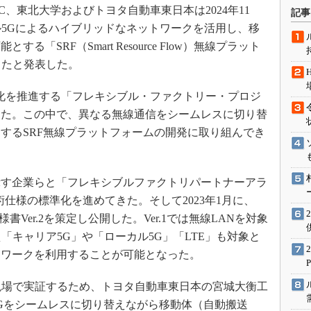
術を知る
C、東北大学およびトヨタ自動車東日本は2024年11
記事
エンジニア”が仕掛けた社内
ル5Gによるハイブリッドなネットワークを活用し、移
念の180日
「SRF（Smart Resource Flow）無線プラット
ションは日本を救うのか
功したと発表した。
IoT通信
線化を推進する「フレキシブル・ファクトリー・プロジ
ナリスト「未来展望」
てきた。この中で、異なる無線通信をシームレスに切り替
愛されないエンジニア」の
するSRF無線プラットフォームの開発に取り組んでき
行動論
示す企業らと「フレキシブルファクトリパートナーアラ
術仕様の標準化を進めてきた。そして2023年1月に、
Ver.2を策定し公開した。Ver.1では無線LANを対象
え「キャリア5G」や「ローカル5G」「LTE」も対象と
トワークを利用することが可能となった。
造現場で実証するため、トヨタ自動車東日本の宮城大衡工
Gをシームレスに切り替えながら移動体（自動搬送