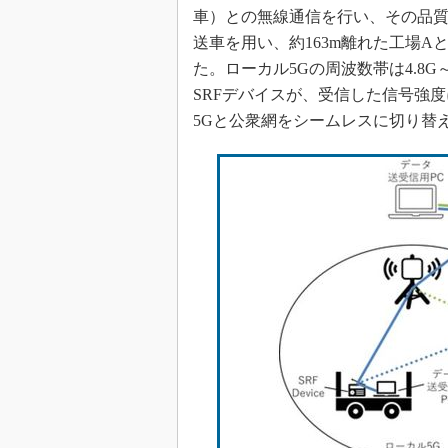
車）との無線通信を行い、その品質
送車を用い、約163m離れた工場
た。ローカル5Gの周波数帯は4.8G
SRFデバイスが、受信した信号強
5Gと公衆網をシームレスに切り替