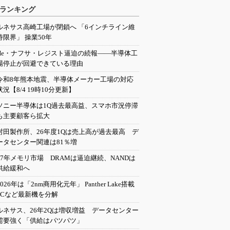
ランキング
ルネサス高崎工場が閉鎖へ 「6インチライン維
持限界」 操業50年
He・ナフサ・レジスト逼迫の続報――半導体工
場停止が回避できている理由
令和8年熊本地震、半導体メーカー工場の対応
状況【8/4 19時10分更新】
ソニー半導体は1Q過去最高益、スマホ市況停滞
も主要顧客ら拡大
村田製作所、26年度1Qは売上高が過去最高 デ
ータセンター関連は81％増
27年メモリ市場 DRAMは逼迫継続、NANDは
供給緩和へ
2026年は「2nm商用化元年」 Panther Lake搭載
PCなど最新機を分解
ルネサス、26年2Qは増収増益 データセンター
需要強く「供給はパツパツ」