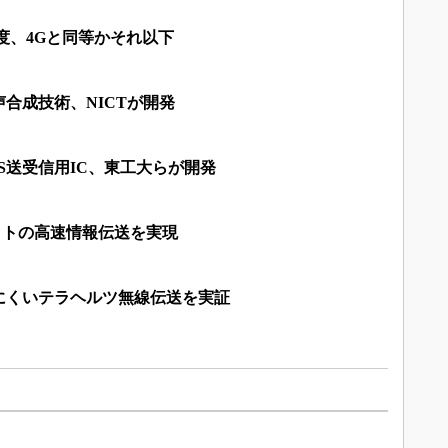
度、4Gと同等かそれ以下
声合成技術、NICTが開発
S送受信用IC、東工大らが開発
ットの高速情報伝送を実現
にくいテラヘルツ無線伝送を実証