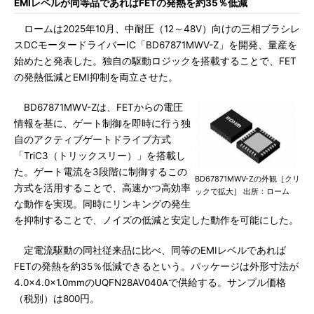
EMIレベルが同等品であればFETの発熱を約35％低減
ロームは2025年10月、中耐圧（12～48V）向けの三相ブラシレ
スDCモータードライバーIC「BD67871MWV-Z」を開発、量産を
始めたと発表した。独自の駆動ロジックを搭載することで、FET
の発熱低減とEMI抑制を両立させた。
BD67871MWV-Zは、FETからの電圧
情報を基に、ゲート制御を即時に行う独
自のアクティブゲートドライブ方式
「TriC3（トリックスリー）」を搭載し
た。ゲート電流を3段階に制御するこの
BD67871MWV-Zの外観［クリ
方式を活用することで、高速かつ高効率
ックで拡大］ 出所：ローム
な動作を実現。同時にリンキングの発生
を抑制することで、ノイズの低減と安定した動作を可能にした。
定電流駆動の同社従来品に比べ、同等のEMIレベルであれば
FETの発熱を約35％低減できるという。パッケージは外形寸法が
4.0×4.0×1.0mmのUQFN28AV040Aで供給する。サンプル価格
（税別）は800円。