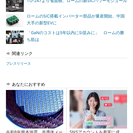
TO-247より省面積、ロームの新SiCパワーモジュール
ロームのSiC搭載インバーター部品が量産開始、中国
大手の新型EVに
「GaNのコストは5年以内にSi並みに」 ロームの勝
ち筋は
関連リンク
プレスリリース
あなたにおすすめ
令和8年熊本地震、半導体メー
SNSアカウントを着実に成