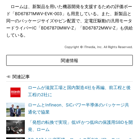
ロームは、新製品を用いた機器開発を支援するための評価ボー
ド「BD67871MWV-EVK-003」も用意している。また、新製品と
同一のパッケージサイズやピン配置で、定電圧駆動の汎用モータ
ードライバーIC「BD67870MWV-Z」「BD67872MWV-Z」も供給
している。
Copyright © ITmedia, Inc. All Rights Reserved.
関連情報
関連記事
ロームが滋賀工場と国内製造4社を再編、前工程と後
工程の2社に
ロームとInfineon、SiCパワー半導体のパッケージ共
通化で協業
「発想の転換で実現」低VFかつ低IRの保護用SBDを開
発、ローム