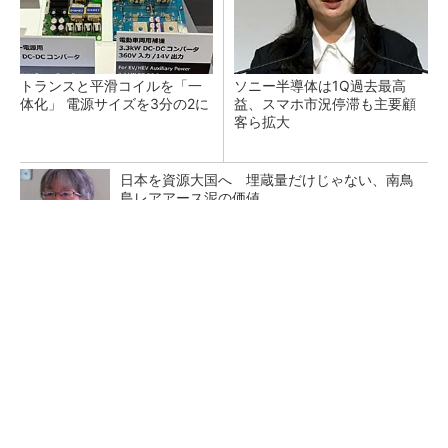
トランスと平滑コイルを「一
ソニー半導体は1Q過去最高
体化」 電源サイズを3分の2に
益、スマホ市況停滞も主要顧
客ら拡大
日本を資源大国へ 埋蔵量だけじゃない、南鳥
島レアアース泥の価値
三菱電機、第5世代SiC MOSFETの核 オン抵
抗25％減の独自構造
マイクロン、AI需要で広島工場増強へ起工式
1.5兆円投資