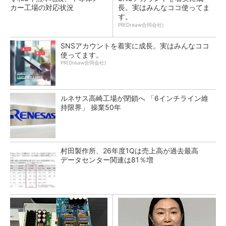
カー工場の対応状況
長。実はみんなココ使ってま
す。
PR(Dreaw合同会社)
SNSアカウントを着実に成長。実はみんなココ
使ってます。
PR(Dreaw合同会社)
ルネサス高崎工場が閉鎖へ 「6インチライン維
持限界」 操業50年
村田製作所、26年度1Qは売上高が過去最高
データセンター関連は81％増