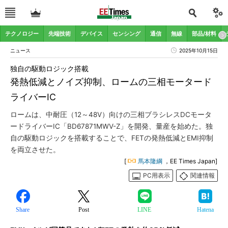
テクノロジー
先端技術
デバイス
センシング
通信
無線
部品/材料
ニュース
2025年10月15日
独自の駆動ロジック搭載
発熱低減とノイズ抑制、ロームの三相モータード
ライバーIC
ロームは、中耐圧（12～48V）向けの三相ブラシレスDCモータ
ードライバーIC「BD67871MWV-Z」を開発、量産を始めた。独
自の駆動ロジックを搭載することで、FETの発熱低減とEMI抑制
を両立させた。
[
馬本隆綱
，EE Times Japan]
PC用表示
関連情報
Share
Post
LINE
Hatena