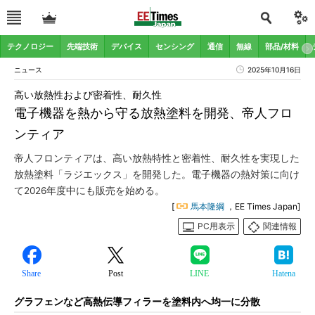
テクノロジー
先端技術
デバイス
センシング
通信
無線
部品/材料
ニュース
2025年10月16日
高い放熱性および密着性、耐久性
電子機器を熱から守る放熱塗料を開発、帝人フロ
ンティア
帝人フロンティアは、高い放熱特性と密着性、耐久性を実現した
放熱塗料「ラジエックス」を開発した。電子機器の熱対策に向け
て2026年度中にも販売を始める。
[
馬本隆綱
，EE Times Japan]
PC用表示
関連情報
Share
Post
LINE
Hatena
グラフェンなど高熱伝導フィラーを塗料内へ均一に分散