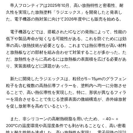
帝人フロンティアは2025年10月、高い放熱特性と密着性、耐
久性を実現した放熱塗料「ラジエックス」を開発したと発表し
た。電子機器の熱対策に向けて2026年度中にも販売を始める。
電子機器などでは、搭載されたICなどの発熱によって、性能の
低下や製品寿命が短くなる可能性がある。これを防ぐためには効
率の高い放熱技術が必要となる。これまでは熱伝導性が高い材料
と放熱板などの部材を組み合わせて対策することが多かった。た
だ、放熱性をさらに高めるには放熱板の表面積を広げる必要があ
り、実装面積などに課題があった。
新たに開発したラジエックスは、粒径が5～15μmのグラフェン
粒子を含む複数の高熱伝導フィラーを、塗料内へ均一に分散させ
ることで、高い熱伝導性を実現した。特に、形状が異なるフィラ
ーを混合させることで生じる塗膜表面の微細構造が、赤外線放射
を促し放射率を高めているという。
また、非シリコーンの高耐熱樹脂を用いたため、－40～＋
200℃の温度環境や高湿度条件でも剥がれることなく、高い密着
性と耐久性能を達成した。高い放熱性を実現し、電子回路の設計