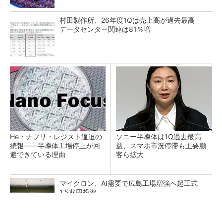
村田製作所、26年度1Qは売上高が過去最高
データセンター関連は81％増
He・ナフサ・レジスト逼迫の
ソニー半導体は1Q過去最高
続報――半導体工場停止が回
益、スマホ市況停滞も主要顧
避できている理由
客ら拡大
マイクロン、AI需要で広島工場増強へ起工式
1.5兆円投資