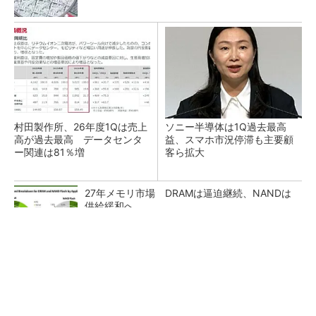
村田製作所、26年度1Qは売上
ソニー半導体は1Q過去最高
高が過去最高 データセンタ
益、スマホ市況停滞も主要顧
ー関連は81％増
客ら拡大
27年メモリ市場 DRAMは逼迫継続、NANDは
供給緩和へ
マイクロン、AI需要で広島工場増強へ起工式
1.5兆円投資