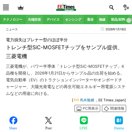
テクノロジー
先端技術
デバイス
センシング
通信
無線
部品/材料
ニュース
2026年1月19日
電力損失はプレナー型のほぼ半分
トレンチ型SiC-MOSFETチップをサンプル提供、
三菱電機
三菱電機が、パワー半導体「トレンチ型SiC-MOSFETチップ」4
品種を開発し、2026年1月21日からサンプル品の出荷を始める。
電気自動車（EV）のトラクションインバーターやオンボードチ
ャージャー、大陽光発電などの再生可能エネルギー用電源システ
ムなどの用途に向ける。
[
馬本隆綱
，EE Times Japan]
PC用表示
関連情報
Share
Post
LINE
Hatena