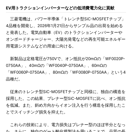
EV用トラクションインバーターなどの低消費電力化に貢献
三菱電機は、パワー半導体「トレンチ型SiC-MOSFETチップ」
4品種を開発し、2026年1月21日からサンプル品の出荷を始める
と発表した。電気自動車（EV）のトラクションインバーターや
オンボードチャージャー、大陽光発電などの再生可能エネルギー
用電源システムなどの用途に向ける。
新製品は定格電圧が750Vで、オン抵抗が20mΩの「WF0020P-
0750AA」、40mΩの「WF0040P-0750AA」、60mΩの
「WF0060P-0750AA」、80mΩの「WF0080P-0750AA」という4
品種だ。
従来のトレンチ型SiC-MOSFETチップと同様に、独自の構造を
採用した。この結果、プレナー型SiC-MOSFETに比べ、オン抵抗
を低減。また、斜め方向からイオン注入を行う構造を採用したこ
とでスイッチング損失を抑えた。
これらの技術により、電力損失はプレナー型のほぼ半分となっ
た。さらに、独自のゲート酸化膜製法を用いることで、品質の長