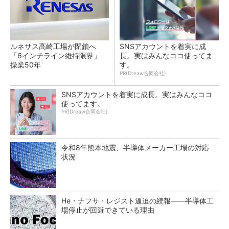
ルネサス高崎工場が閉鎖へ
SNSアカウントを着実に成
「6インチライン維持限界」
長。実はみんなココ使ってま
操業50年
す。
PR(Dreaw合同会社)
SNSアカウントを着実に成長。実はみんなココ
使ってます。
PR(Dreaw合同会社)
令和8年熊本地震、半導体メーカー工場の対応
状況
He・ナフサ・レジスト逼迫の続報――半導体工
場停止が回避できている理由