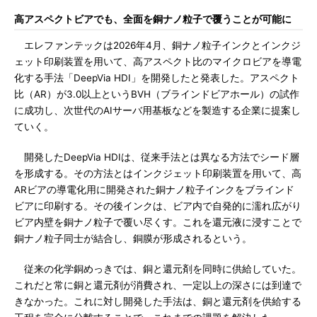
高アスペクトビアでも、全面を銅ナノ粒子で覆うことが可能に
エレファンテックは2026年4月、銅ナノ粒子インクとインクジ
ェット印刷装置を用いて、高アスペクト比のマイクロビアを導電
化する手法「DeepVia HDI」を開発したと発表した。アスペクト
比（AR）が3.0以上というBVH（ブラインドビアホール）の試作
に成功し、次世代のAIサーバ用基板などを製造する企業に提案し
ていく。
開発したDeepVia HDIは、従来手法とは異なる方法でシード層
を形成する。その方法とはインクジェット印刷装置を用いて、高
ARビアの導電化用に開発された銅ナノ粒子インクをブラインド
ビアに印刷する。その後インクは、ビア内で自発的に濡れ広がり
ビア内壁を銅ナノ粒子で覆い尽くす。これを還元液に浸すことで
銅ナノ粒子同士が結合し、銅膜が形成されるという。
従来の化学銅めっきでは、銅と還元剤を同時に供給していた。
これだと常に銅と還元剤が消費され、一定以上の深さには到達で
きなかった。これに対し開発した手法は、銅と還元剤を供給する