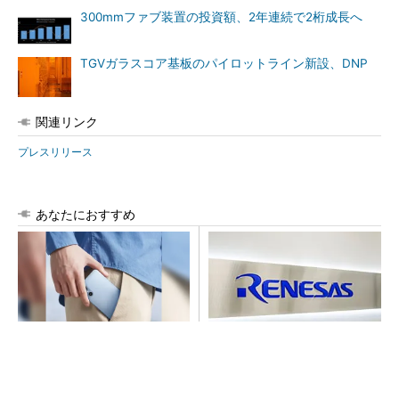
300mmファブ装置の投資額、2年連続で2桁成長へ
TGVガラスコア基板のパイロットライン新設、DNP
関連リンク
プレスリリース
あなたにおすすめ
arrowsの頑丈さがとんでもな
ルネサス高崎工場が閉鎖へ
いレベルに
「6インチライン維持限界」
操業50年