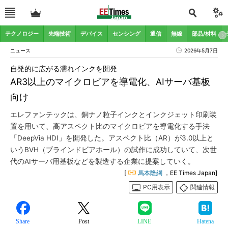
テクノロジー
先端技術
デバイス
センシング
通信
無線
部品/材料
ニュース
2026年5月7日
自発的に広がる濡れインクを開発
AR3以上のマイクロビアを導電化、AIサーバ基板
向け
エレファンテックは、銅ナノ粒子インクとインクジェット印刷装
置を用いて、高アスペクト比のマイクロビアを導電化する手法
「DeepVia HDI」を開発した。アスペクト比（AR）が3.0以上と
いうBVH（ブラインドビアホール）の試作に成功していて、次世
代のAIサーバ用基板などを製造する企業に提案していく。
[
馬本隆綱
，EE Times Japan]
PC用表示
関連情報
Share
Post
LINE
Hatena