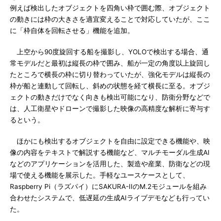
例えば検出したオブジェクトを四角い枠で囲む際、オブジェクト
の動きには枠の大きさを適宜変えることで対応していたが、ここ
に「枠自体を回転させる」機能を追加。
上空から90度旋回する船を撮影し、YOLOで検出する場合、通
常モデルだと最初は縦長の枠で囲み、船が一定の角度以上旋回し
たところで横長の枠に切り替わっていたが、強化モデルは縦長の
枠が船と連動して回転し、斜めの状態を経て横長に至る。オブジ
ェクトの動きだけでなく向きも検出可能になり、防衛分野などで
は、人工衛星やドローンで撮影した映像の高精度な解析に寄与す
るという。
ほかにも検出するオブジェクトを自由に設定できる機能や、映
像の内容をテキストで解説する機能など、マルチモーダル生成AI
などのアプリケーションを活用した、製造や産業、防衛などの現
場で使える機能を展示した。手軽なユースケースとして、
Raspberry Pi（ラズパイ）にSAKURA-IIのM.2モジュールを組み
合わせたシステムで、低遅延の生成AIライブデモなども行ってい
た。