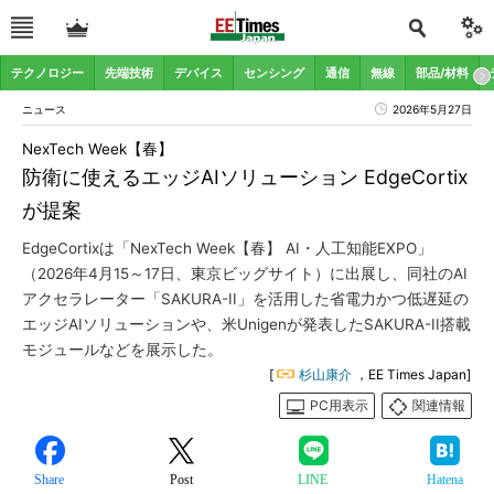
テクノロジー
先端技術
デバイス
センシング
通信
無線
部品/材料
ニュース
2026年5月27日
NexTech Week【春】
防衛に使えるエッジAIソリューション EdgeCortix
が提案
EdgeCortixは「NexTech Week【春】 AI・人工知能EXPO」
（2026年4月15～17日、東京ビッグサイト）に出展し、同社のAI
アクセラレーター「SAKURA-II」を活用した省電力かつ低遅延の
エッジAIソリューションや、米Unigenが発表したSAKURA-II搭載
モジュールなどを展示した。
[
杉山康介
，EE Times Japan]
PC用表示
関連情報
Share
Post
LINE
Hatena