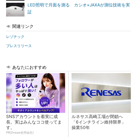
LED照明で月面を測る カシオ×JAXAが測位技術を実
証
関連リンク
レゾナック
プレスリリース
あなたにおすすめ
SNSアカウントを着実に成
ルネサス高崎工場が閉鎖へ
長。実はみんなココ使ってま
「6インチライン維持限界」
す。
操業50年
PR(Dreaw合同会社)