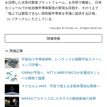
を活用した次世代製造プラットフォーム」を共同で構築し、日本
モジュールでの化合物半導体製造の実現を目指す。そのうえで
「地上では製造できない高性能半導体を市場に提供する計画」
（レゾナックら）だとしている。
Copyright © ITmedia, Inc. All Rights Reserved.
関連情報
関連記事
宇宙向け半導体材料、レゾナックが国際宇宙ステーシ
ョンで評価へ
IOWNが宇宙へ、NTTとMBRYONICSが光通信モジュ
ール開発で協業
マクセルとJAXA、宇宙で使える全固体電池を開発へ
NASAがアルテミス2にルネサスの耐放射線IC採用