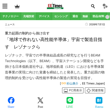
テクノロジー
先端技術
デバイス
センシング
通信
無線
部品/材料
ニュース
2026年7月1日
重力起因の制約から抜け出す
「地球で作れない高性能半導体」宇宙で製造目指
す レゾナックら
レゾナック、宇宙での半導体結晶成長の研究などを行うBEAM
Technologies（以下、BEAM）、宇宙ステーション開発などを手
掛ける日本低軌道社中は、地球低軌道（LEO）における半導体製
造事業の実現に向けた覚書を締結したと発表した。重力起因の物
理的制約を受けない高性能半導体の製造の実現を目指す。
[
杉山康介
，EE Times Japan]
PC用表示
関連情報
Share
Post
LINE
Hatena