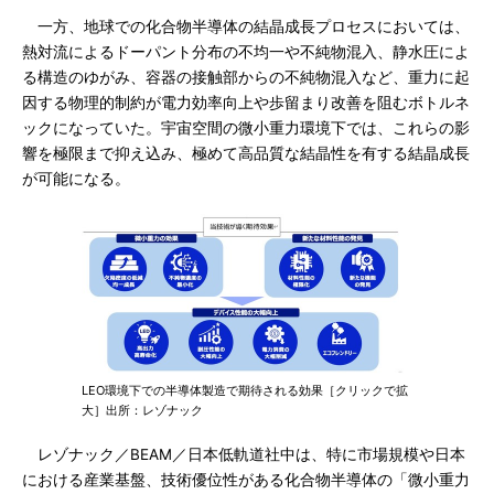
一方、地球での化合物半導体の結晶成長プロセスにおいては、
熱対流によるドーパント分布の不均一や不純物混入、静水圧によ
る構造のゆがみ、容器の接触部からの不純物混入など、重力に起
因する物理的制約が電力効率向上や歩留まり改善を阻むボトルネ
ックになっていた。宇宙空間の微小重力環境下では、これらの影
響を極限まで抑え込み、極めて高品質な結晶性を有する結晶成長
が可能になる。
LEO環境下での半導体製造で期待される効果［クリックで拡
大］出所：レゾナック
レゾナック／BEAM／日本低軌道社中は、特に市場規模や日本
における産業基盤、技術優位性がある化合物半導体の「微小重力