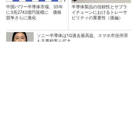
中国パワー半導体市場、35年
半導体製品の信頼性とサプラ
に3兆2742億円規模に 価格
イチェーンにおけるトレーサ
競争さらに激化
ビリティの重要性（後編）
ソニー半導体は1Q過去最高益、スマホ市況停滞
も主要顧客ら拡大
TSMCが日本に期待するもの グローバル戦略
での役割を日本法人社長に聞く
マイクロン、AI需要で広島工場増強へ起工式
1.5兆円投資