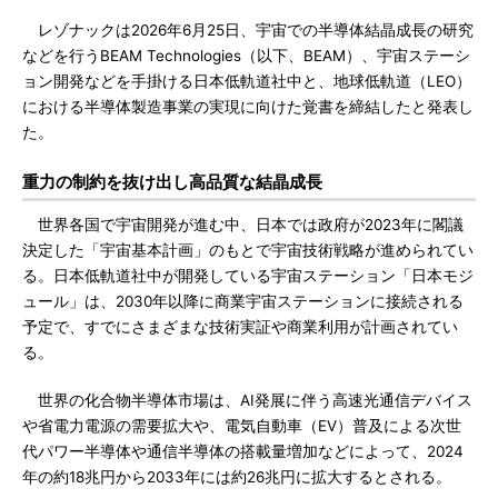
レゾナックは2026年6月25日、宇宙での半導体結晶成長の研究
などを行うBEAM Technologies（以下、BEAM）、宇宙ステーシ
ョン開発などを手掛ける日本低軌道社中と、地球低軌道（LEO）
における半導体製造事業の実現に向けた覚書を締結したと発表し
た。
重力の制約を抜け出し高品質な結晶成長
世界各国で宇宙開発が進む中、日本では政府が2023年に閣議
決定した「宇宙基本計画」のもとで宇宙技術戦略が進められてい
る。日本低軌道社中が開発している宇宙ステーション「日本モジ
ュール」は、2030年以降に商業宇宙ステーションに接続される
予定で、すでにさまざまな技術実証や商業利用が計画されてい
る。
世界の化合物半導体市場は、AI発展に伴う高速光通信デバイス
や省電力電源の需要拡大や、電気自動車（EV）普及による次世
代パワー半導体や通信半導体の搭載量増加などによって、2024
年の約18兆円から2033年には約26兆円に拡大するとされる。