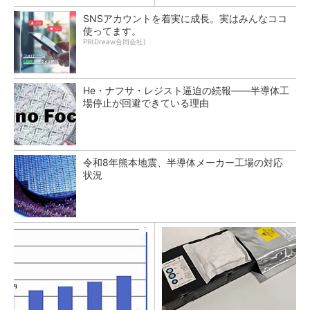
SNSアカウントを着実に成長。実はみんなココ
使ってます。
PR(Dreaw合同会社)
He・ナフサ・レジスト逼迫の続報――半導体工
場停止が回避できている理由
令和8年熊本地震、半導体メーカー工場の対応
状況