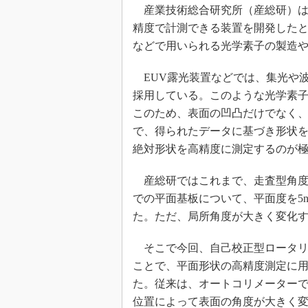
光伝送技
産業技術総合研究所（産総研）は2
“異端児
精度で計測できる装置を開発したと
改革、執
などで用いられる光学素子の製造
イノベー
EUV露光装置などでは、集光や
JASA発
採用している。このような光学素
IHSア
このため、表面の凹凸だけでなく
「英語に
で、得られたデータに基づき形状
ための新
絶対形状を高精度に測定するのが
産総研ではこれまで、走査型角度測
での平面基板について、平面度を5
た。ただ、局所角度が大きく変化
そこで今回、自己校正型ロータリー
ことで、平面形状の高精度測定に用
た。従来は、オートコリメーター
位置によって表面の角度が大きく