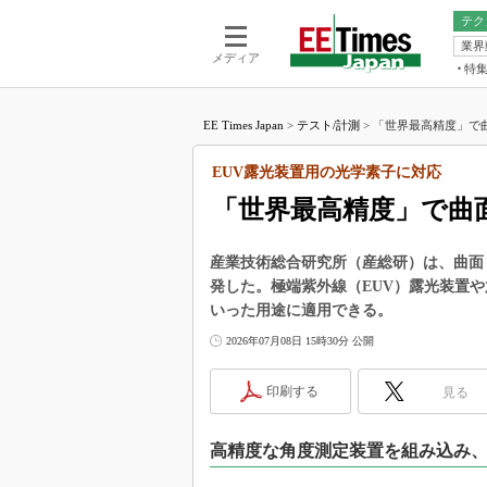
テク
業界
電池／エネル
ア
メディア
特
メ
福田昭の
LS
EE Times Japan
>
テスト/計測
>
「世界最高精度」で曲
福田昭の
マ
湯之上隆
EUV露光装置用の光学素子に対応
FP
大山聡の
「世界最高精度」で曲
大原雄介
ック
産業技術総合研究所（産総研）は、曲面
リタイア
発した。極端紫外線（EUV）露光装置
学漂流記
いった用途に適用できる。
世界を「
2026年07月08日 15時30分 公開
踊るバズワ
Buzzwo
印刷する
見る
この10
で起こる
高精度な角度測定装置を組み込み
製品分解