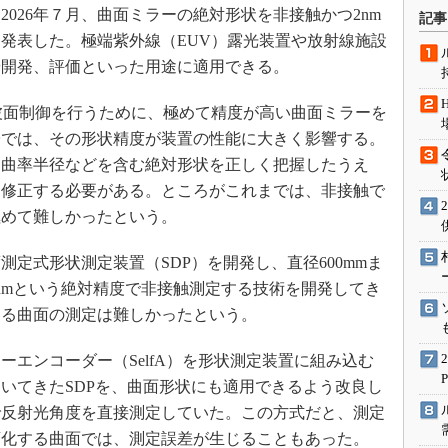
術を知る
026年７月、曲面ミラーの絶対形状を非接触かつ2nm
記事
エンジニア”が仕掛けた社内
発表した。極端紫外線（EUV）露光装置や放射線施設
念の180日
や開発、評価といった用途に適用できる。
ションは日本を救うのか
波面制御を行うために、極めて精度が高い曲面ミラーを
IoT通信
子では、その形状精度が装置の性能に大きく影響する。
ナリスト「未来展望」
、曲率半径などを含む絶対形状を正しく把握したうえ
愛されないエンジニア」の
を修正する必要がある。ところがこれまでは、非接触で
行動論
極めて難しかったという。
定式形状測定装置（SDP）を開発し、直径600mmま
nmという絶対精度で非接触測定する技術を開発してき
する曲面の測定は難しかったという。
エンコーダー（SelfA）を形状測定装置に組み込む
いてきたSDPを、曲面形状にも適用できるよう改良し
で反射光角度を直接測定していた。この方式だと、測定
変化する曲面では、測定誤差が生じることもあった。