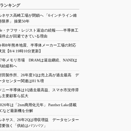
ランキング
ルネサス高崎工場が閉鎖へ 「6インチライン維
持限界」 操業50年
He・ナフサ・レジスト逼迫の続報――半導体工
場停止が回避できている理由
令和8年熊本地震、半導体メーカー工場の対応
状況【8/4 19時10分更新】
27年メモリ市場 DRAMは逼迫継続、NANDは
供給緩和へ
村田製作所、26年度1Qは売上高が過去最高 デ
ータセンター関連は81％増
ソニー半導体は1Q過去最高益、スマホ市況停滞
も主要顧客ら拡大
2026年は「2nm商用化元年」 Panther Lake搭載
PCなど最新機を分解
ルネサス、26年2Qは増収増益 データセンター
需要強く「供給はパツパツ」