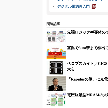
デジタル電源再入門
関連記事
先端ロジック半導体のゲ
室温で3μm帯まで検出
ペロブスカイト／CIG
大ら
「Rapidusの隣」に
電圧駆動型MRAMの