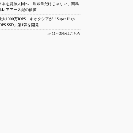
日本を資源大国へ 埋蔵量だけじゃない、南鳥
島レアアース泥の価値
最大1000万IOPS キオクシアが「Super High
IOPS SSD」第1弾を開発
≫
11～30位はこちら