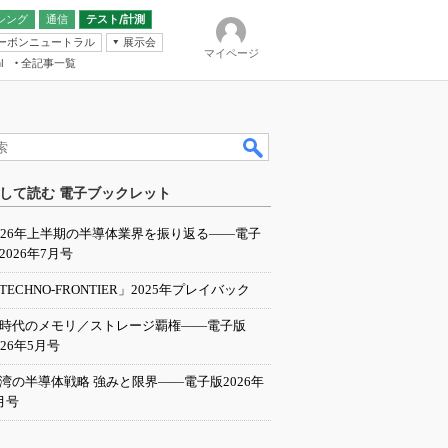
シング
通信
テスト/計測
ーボンニュートラル
展示会
マイページ
全記事一覧
l
ンピューティング
して読む 電子ブックレット
IER
026年上半期の半導体業界を振り返る――電子
2026年7月号
TECHNO-FRONTIER」2025年プレイバック
I時代のメモリ／ストレージ覇権――電子版
026年5月号
湾の半導体戦略 強みと限界――電子版2026年
月号