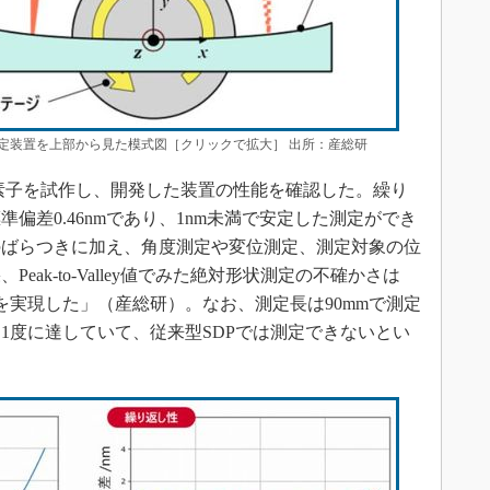
定装置を上部から見た模式図［クリックで拡大］ 出所：産総研
素子を試作し、開発した装置の性能を確認した。繰り
偏差0.46nmであり、1nm未満で安定した測定ができ
のばらつきに加え、角度測定や変位測定、測定対象の位
ak-to-Valley値でみた絶対形状測定の不確かさは
定を実現した」（産総研）。なお、測定長は90mmで測定
1度に達していて、従来型SDPでは測定できないとい