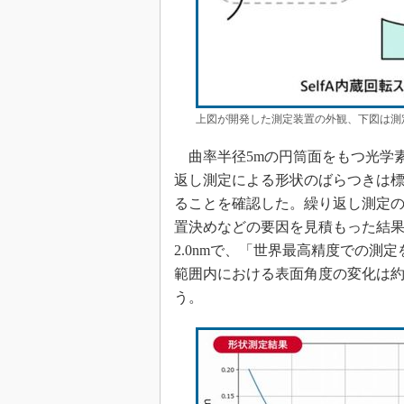
上図が開発した測定装置の外観、下図は測
曲率半径5mの円筒面をもつ光学
返し測定による形状のばらつきは標準
ることを確認した。繰り返し測定
置決めなどの要因を見積もった結果、Pe
2.0nmで、「世界最高精度での測
範囲内における表面角度の変化は約
う。