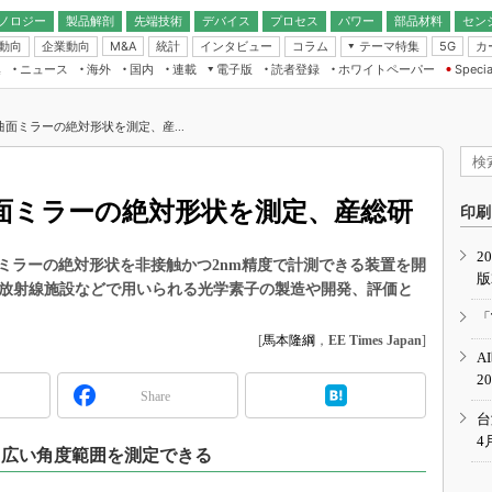
ノロジー
製品解剖
先端技術
デバイス
プロセス
パワー
部品材料
セン
動向
企業動向
統計
インタビュー
コラム
テーマ特集
カ
M&A
5G
ギー
ナログ
無線
集
ニュース
海外
国内
連載
電子版
読者登録
ホワイトペーパー
Specia
フィジカルAI
IoT・エッジコ
モリ
EXPO
Microchip情報
ストレージ通信
EE Times Japan×EDN Japan統合電
エッジAI
子版
I
SEMICON Japan
面ミラーの絶対形状を測定、産...
デバイス通信
パワーエレクトロニクス
電子ブックレット
イコン
CEATEC
のナノフォーカス
半導体後工程
GA
EdgeTech＋
業界スコープ
面ミラーの絶対形状を測定、産総研
読者調査（EE Times Research）
印刷
TECHNO-FRONT
のエレ・組み込みプレイバ
カーボンニュートラル
2
人とくるま展
ミラーの絶対形状を非接触かつ2nm精度で計測できる装置を開
版
IoT
直前エンジニアの社会人大
や放射線施設などで用いられる光学素子の製造や開発、評価と
電源設計（EDN Japan）
「
数字」で回してみよう
[
馬本隆綱
，
EE Times Japan
]
エレクトロニクス入門（EDN
A
Japan）
ード ～Behind the
2
rd
Share
年で起こったこと、次の10年
台
こと
4
、広い角度範囲を測定できる
で探るアジアの新トレンド