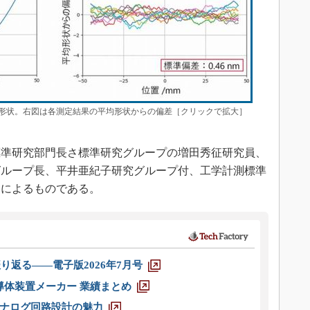
た形状。右図は各測定結果の平均形状からの偏差［クリックで拡大］
準研究部門長さ標準研究グループの増田秀征研究員、
グループ長、平井亜紀子研究グループ付、工学計測標準
らによるものである。
り返る――電子版2026年7月号
半導体装置メーカー 業績まとめ
ナログ回路設計の魅力