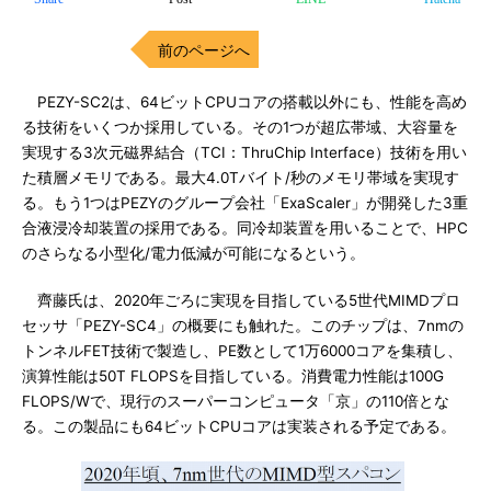
前のページへ
PEZY-SC2は、64ビットCPUコアの搭載以外にも、性能を高め
る技術をいくつか採用している。その1つが超広帯域、大容量を
実現する3次元磁界結合（TCI：ThruChip Interface）技術を用い
た積層メモリである。最大4.0Tバイト/秒のメモリ帯域を実現す
る。もう1つはPEZYのグループ会社「ExaScaler」が開発した3重
合液浸冷却装置の採用である。同冷却装置を用いることで、HPC
のさらなる小型化/電力低減が可能になるという。
齊藤氏は、2020年ごろに実現を目指している5世代MIMDプロ
セッサ「PEZY-SC4」の概要にも触れた。このチップは、7nmの
トンネルFET技術で製造し、PE数として1万6000コアを集積し、
演算性能は50T FLOPSを目指している。消費電力性能は100G
FLOPS/Wで、現行のスーパーコンピュータ「京」の110倍とな
る。この製品にも64ビットCPUコアは実装される予定である。