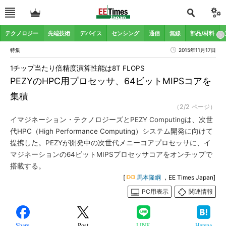
テクノロジー
先端技術
デバイス
センシング
通信
無線
部品/材料
特集
2015年11月17日
1チップ当たり倍精度演算性能は8T FLOPS
PEZYのHPC用プロセッサ、64ビットMIPSコアを
集積
（2/2 ページ）
イマジネーション・テクノロジーズとPEZY Computingは、次世
代HPC（High Performance Computing）システム開発に向けて
提携した。PEZYが開発中の次世代メニーコアプロセッサに、イ
マジネーションの64ビットMIPSプロセッサコアをオンチップで
搭載する。
[
馬本隆綱
，EE Times Japan]
PC用表示
関連情報
Share
Post
LINE
Hatena