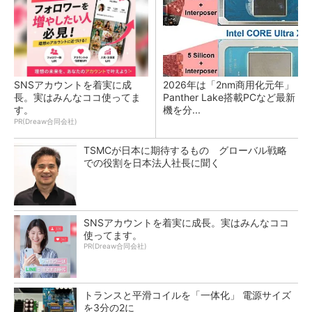
SNSアカウントを着実に成
2026年は「2nm商用化元年」
長。実はみんなココ使ってま
Panther Lake搭載PCなど最新
す。
機を分...
PR(Dreaw合同会社)
TSMCが日本に期待するもの グローバル戦略
での役割を日本法人社長に聞く
SNSアカウントを着実に成長。実はみんなココ
使ってます。
PR(Dreaw合同会社)
トランスと平滑コイルを「一体化」 電源サイズ
を3分の2に