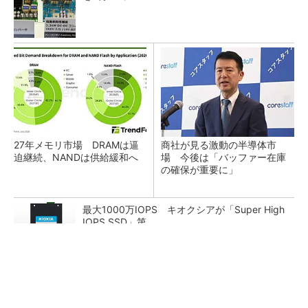
27年メモリ市場 DRAMは逼
商社が見る激動の半導体市
迫継続、NANDは供給緩和へ
場 今後は「バッファー在庫
の確保が重要に」
最大1000万IOPS キオクシアが「Super High
IOPS SSD」第...
ルネサス高崎工場が閉鎖へ 「6インチライン維
持限界」 操業50年