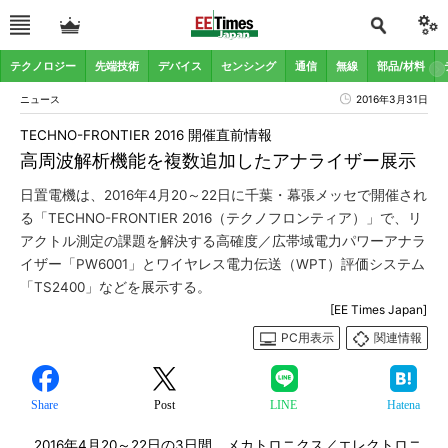
テクノロジー
先端技術
デバイス
センシング
通信
無線
部品/材料
ニュース
2016年3月31日
TECHNO-FRONTIER 2016 開催直前情報
高周波解析機能を複数追加したアナライザー展示
日置電機は、2016年4月20～22日に千葉・幕張メッセで開催され
る「TECHNO-FRONTIER 2016（テクノフロンティア）」で、リ
アクトル測定の課題を解決する高確度／広帯域電力パワーアナラ
イザー「PW6001」とワイヤレス電力伝送（WPT）評価システム
「TS2400」などを展示する。
[EE Times Japan]
PC用表示
関連情報
Share
Post
LINE
Hatena
2016年4月20～22日の3日間、メカトロニクス／エレクトロニ