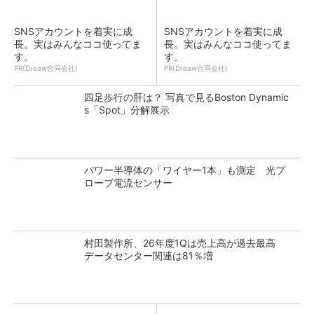
SNSアカウントを着実に成
SNSアカウントを着実に成
長。実はみんなココ使ってま
長。実はみんなココ使ってま
す。
す。
PR(Dreaw合同会社)
PR(Dreaw合同会社)
四足歩行の肝は？ 写真で見るBoston Dynamic
s「Spot」分解展示
パワー半導体の「ワイヤー1本」も測定 光プ
ローブ電流センサー
村田製作所、26年度1Qは売上高が過去最高
データセンター関連は81％増