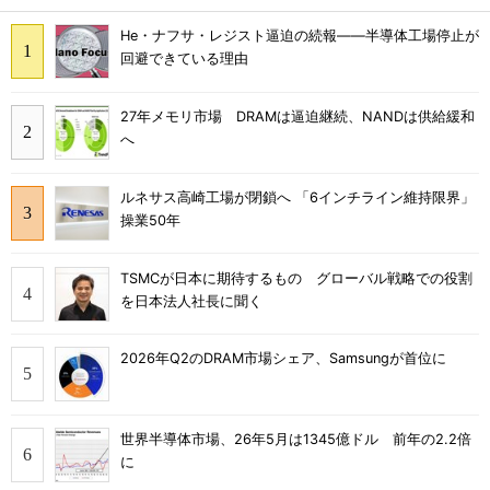
He・ナフサ・レジスト逼迫の続報――半導体工場停止が
回避できている理由
27年メモリ市場 DRAMは逼迫継続、NANDは供給緩和
へ
ルネサス高崎工場が閉鎖へ 「6インチライン維持限界」
操業50年
TSMCが日本に期待するもの グローバル戦略での役割
を日本法人社長に聞く
2026年Q2のDRAM市場シェア、Samsungが首位に
世界半導体市場、26年5月は1345億ドル 前年の2.2倍
に