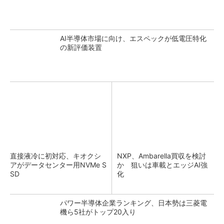
AI半導体市場に向け、エスペックが低電圧特化
の新評価装置
直接液冷に初対応、キオクシ
NXP、Ambarella買収を検討
アがデータセンター用NVMe S
か 狙いは車載とエッジAI強
SD
化
パワー半導体企業ランキング、日本勢は三菱電
機ら5社がトップ20入り