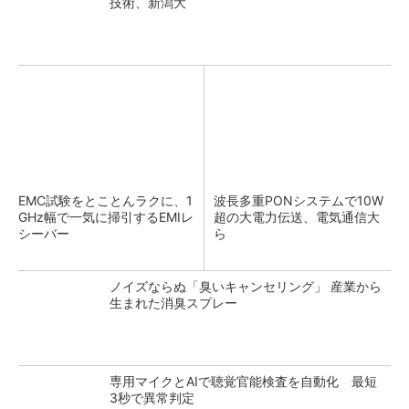
技術、新潟大
EMC試験をとことんラクに、1
波長多重PONシステムで10W
GHz幅で一気に掃引するEMIレ
超の大電力伝送、電気通信大
シーバー
ら
ノイズならぬ「臭いキャンセリング」 産業から
生まれた消臭スプレー
専用マイクとAIで聴覚官能検査を自動化 最短
3秒で異常判定