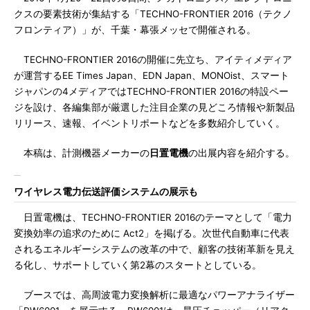
クスの要素技術が集結する「TECHNO-FRONTIER 2016（テクノ
フロンティア）」が、千葉・幕張メッセで開催される。
TECHNO-FRONTIER 2016の開催に先立ち、アイティメディア
が運営するEE Times Japan、EDN Japan、MONOist、スマート
ジャパンの4メディアではTECHNO-FRONTIER 2016の特設ペー
ジを設け、各編集部が厳選した注目企業の見どころ情報や新製品
リリース、速報、イベントリポートなどを多数紹介していく。
本稿は、計測機器メーカーの
日置電機
の出展内容を紹介する。
ワイヤレス電力伝送評価システムの展示も
日置電機は、TECHNO-FRONTIER 2016のテーマとして「電力
変換効率の追求のために Act2」を掲げる。次世代自動車に代表
されるエネルギーシステムの改革の中で、顧客の技術革新を見え
る化し、サポートしていく第2幕のスタートとしている。
ブースでは、高周波電力変換解析に最適なパワーアナライザー