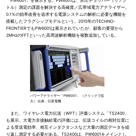
「PW6001」を展示する。PW6001は、昇圧チョッパー（リアク
トル）測定の課題を解決する高確度／広帯域電力アナライザー。
0.1％の効率改善を追求する電源システムの解析に必要な機能を
搭載したフラグシップモデルという。2015年のTECHNO-
FRONTIERでもPW6001は展示されていたが、顧客の要望から
2MHzのFFTといった高周波解析機能を複数追加している。
パワーアナライザー「PW6001」 （クリックで拡
大） 出典：日置電機
また、ワイヤレス電力伝送（WPT）評価システム「TS2400」
も展示。大電力非接触給電の評価には、伝送コイルの相対位置に
よる受送電効率、相互インダクタンスなど大量の測定データを繰
り返し測定する必要がある。TS2400は、PW6001をメインとし