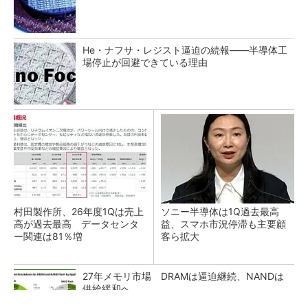
He・ナフサ・レジスト逼迫の続報――半導体工
場停止が回避できている理由
村田製作所、26年度1Qは売上
ソニー半導体は1Q過去最高
高が過去最高 データセンタ
益、スマホ市況停滞も主要顧
ー関連は81％増
客ら拡大
27年メモリ市場 DRAMは逼迫継続、NANDは
供給緩和へ