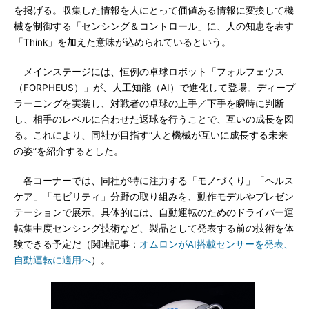
を掲げる。収集した情報を人にとって価値ある情報に変換して機
械を制御する「センシング＆コントロール」に、人の知恵を表す
「Think」を加えた意味が込められているという。
メインステージには、恒例の卓球ロボット「フォルフェウス
（FORPHEUS）」が、人工知能（AI）で進化して登場。ディープ
ラーニングを実装し、対戦者の卓球の上手／下手を瞬時に判断
し、相手のレベルに合わせた返球を行うことで、互いの成長を図
る。これにより、同社が目指す“人と機械が互いに成長する未来
の姿”を紹介するとした。
各コーナーでは、同社が特に注力する「モノづくり」「ヘルス
ケア」「モビリティ」分野の取り組みを、動作モデルやプレゼン
テーションで展示。具体的には、自動運転のためのドライバー運
転集中度センシング技術など、製品として発表する前の技術を体
験できる予定だ（関連記事：
オムロンがAI搭載センサーを発表、
自動運転に適用へ
）。