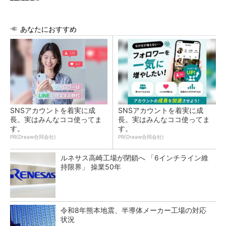
あなたにおすすめ
SNSアカウントを着実に成
SNSアカウントを着実に成
長。実はみんなココ使ってま
長。実はみんなココ使ってま
す。
す。
PR(Dreaw合同会社)
PR(Dreaw合同会社)
ルネサス高崎工場が閉鎖へ 「6インチライン維
持限界」 操業50年
令和8年熊本地震、半導体メーカー工場の対応
状況