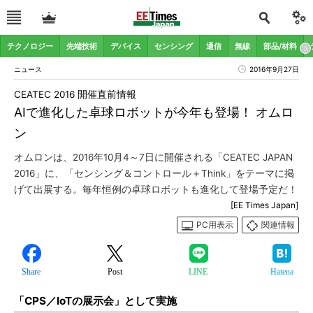
テクノロジー
先端技術
デバイス
センシング
通信
無線
部品/材料
ニュース
2016年9月27日
CEATEC 2016 開催直前情報
AIで進化した卓球ロボットが今年も登場！ オムロ
ン
オムロンは、2016年10月4～7日に開催される「CEATEC JAPAN
2016」に、「センシング＆コントロール＋Think」をテーマに掲
げて出展する。毎年恒例の卓球ロボットも進化して登場予定だ！
[EE Times Japan]
PC用表示
関連情報
Share
Post
LINE
Hatena
「CPS／IoTの展示会」として実施