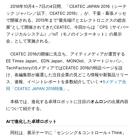
2016年10月4～7日の4日間、「CEATEC JAPAN 2016（シーテ
ック ジャパン／以下、CEATEC 2016）」が、千葉・幕張メッセ
で開催される。2015年まで“最先端ITとエレクトロニクスの総合
展”として開催されてきたCEATEC。今回からは「CPS（サイバー
フィジカルシステム）／IoT（モノのインターネット）の展示
会」として実施される。
CEATEC 2016の開催に先立ち、アイティメディアが運営する
EE Times Japan、EDN Japan、MONOist、スマートジャパン、
TechFactoryの5メディアではCEATEC 2016の特設ページを設
け、各編集部が厳選した注目企業の見どころ情報や新製品リリー
ス、速報、イベントレポートを多数紹介していく→
5メディア合
同「CEATEC JAPAN 2016特集」
。
本稿では、進化する卓球ロボットに注目の
オムロン
の出展内容
について紹介する。
AIで進化した卓球ロボット
同社は、展示テーマに「センシング＆コントロール＋Think」