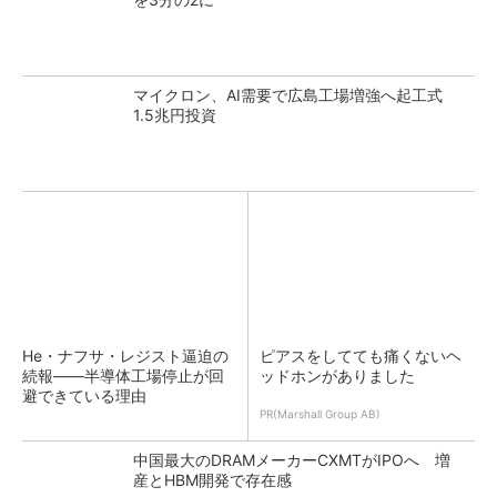
マイクロン、AI需要で広島工場増強へ起工式
1.5兆円投資
He・ナフサ・レジスト逼迫の
ピアスをしてても痛くないヘ
続報――半導体工場停止が回
ッドホンがありました
避できている理由
PR(Marshall Group AB)
中国最大のDRAMメーカーCXMTがIPOへ 増
産とHBM開発で存在感