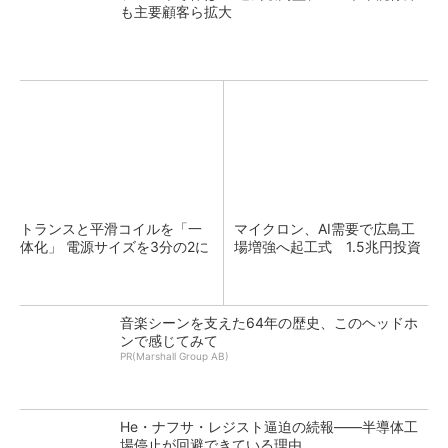
も主要顧客ら拡大
トランスと平滑コイルを「一
マイクロン、AI需要で広島工
体化」 電源サイズを3分の2に
場増強へ起工式 1.5兆円投資
音楽シーンを支えた64年の歴史、このヘッドホ
ンで感じてみて
PR(Marshall Group AB)
He・ナフサ・レジスト逼迫の続報――半導体工
場停止が回避できている理由