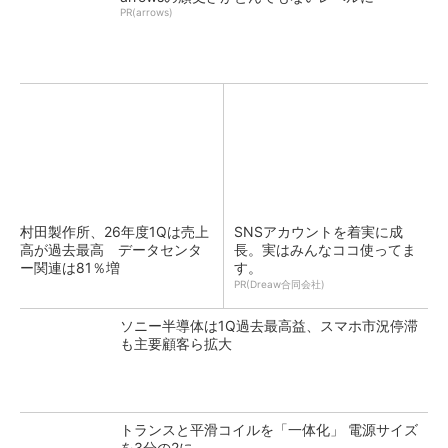
PR(arrows)
村田製作所、26年度1Qは売上
SNSアカウントを着実に成
高が過去最高 データセンタ
長。実はみんなココ使ってま
ー関連は81％増
す。
PR(Dreaw合同会社)
ソニー半導体は1Q過去最高益、スマホ市況停滞
も主要顧客ら拡大
トランスと平滑コイルを「一体化」 電源サイズ
を3分の2に