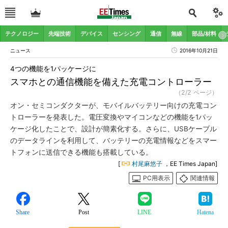
テクノロジー
先端技術
デバイス
センシング
通信
無線
部品/材料
ニュース
2016年10月21日
4つの機能を1パッケージに
スマホとの通信機能を備えた充電コントローラー
（2/2 ページ）
オン・セミコンダクターが、モバイルバッテリー向けの充電コン
トローラーを発表した。電圧変換やマイコンなどの機能を1パッ
ケージ化したことで、設計が簡素化する。さらに、USBケーブル
のデータラインを利用して、バッテリーの充電情報などをスマー
トフォンに送信できる機能も搭載している。
[
村尾麻悠子
，EE Times Japan]
PC用表示
関連情報
Share
Post
LINE
Hatena