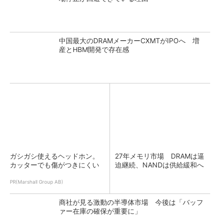
中国最大のDRAMメーカーCXMTがIPOへ 増
産とHBM開発で存在感
ガシガシ使えるヘッドホン。
27年メモリ市場 DRAMは逼
カッターでも傷がつきにくい
迫継続、NANDは供給緩和へ
PR(Marshall Group AB)
商社が見る激動の半導体市場 今後は「バッフ
ァー在庫の確保が重要に」