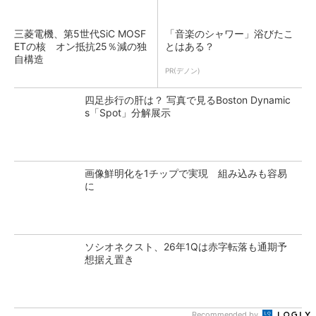
三菱電機、第5世代SiC MOSF
「音楽のシャワー」浴びたこ
ETの核 オン抵抗25％減の独
とはある？
自構造
PR(デノン)
四足歩行の肝は？ 写真で見るBoston Dynamic
s「Spot」分解展示
画像鮮明化を1チップで実現 組み込みも容易
に
ソシオネクスト、26年1Qは赤字転落も通期予
想据え置き
Recommended by