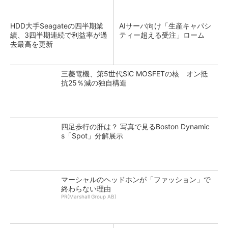
HDD大手Seagateの四半期業
AIサーバ向け「生産キャパシ
績、3四半期連続で利益率が過
ティー超える受注」ローム
去最高を更新
三菱電機、第5世代SiC MOSFETの核 オン抵
抗25％減の独自構造
四足歩行の肝は？ 写真で見るBoston Dynamic
s「Spot」分解展示
マーシャルのヘッドホンが「ファッション」で
終わらない理由
PR(Marshall Group AB)