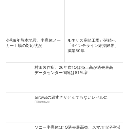
令和8年熊本地震、半導体メー
ルネサス高崎工場が閉鎖へ
カー工場の対応状況
「6インチライン維持限界」
操業50年
村田製作所、26年度1Qは売上高が過去最高
データセンター関連は81％増
arrowsの頑丈さがとんでもないレベルに
PR(arrows)
ソニー半導体は1Q過去最高益、スマホ市況停滞