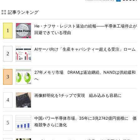
記事ランキング
He・ナフサ・レジスト逼迫の続報――半導体工場停止が
回避できている理由
AIサーバ向け「生産キャパシティー超える受注」ローム
27年メモリ市場 DRAMは逼迫継続、NANDは供給緩和
へ
画像鮮明化を1チップで実現 組み込みも容易に
中国パワー半導体市場、35年に3兆2742億円規模に 価
格競争さらに激化