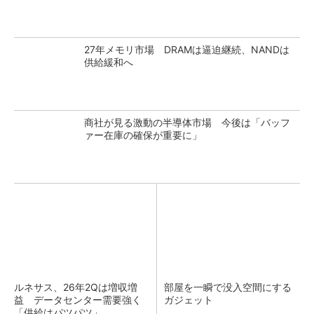
27年メモリ市場 DRAMは逼迫継続、NANDは
供給緩和へ
商社が見る激動の半導体市場 今後は「バッフ
ァー在庫の確保が重要に」
ルネサス、26年2Qは増収増
部屋を一瞬で没入空間にする
益 データセンター需要強く
ガジェット
「供給はパツパツ」