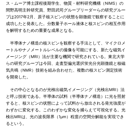
ス・ムーア博士課程後期学生、物質・材料研究機構（NIMS）の
間野高明主幹研究員、野田武司グループリーダーらの研究グルー
プは2017年2月、原子核スピンの状態を顕微鏡で観察することに
成功したと発表した。分数量子ホール液体と核スピンの相互作用
を解明するための重要な成果となる。
半導体ナノ構造の核スピンを観察する手法として、マイクロメ
ートルやナノメートルレベルの撮像を可能にする、新たな磁気イ
メージング（MRI）法が主要な機関で研究されている。東北大学
らの研究グループは今回、走査型偏光選択蛍光分光顕微鏡と核磁
気共鳴（NMR）技術を組み合わせた、複数の核スピン測定技術
を開発した。
その中心となるのが光検出磁気イメージング（光検出MRI）法
と呼ぶ技術である。半導体の試料（半導体ナノ構造）に光を照射
すると、核スピンの状態によって試料から放出される発光強度が
わずかに変化する。このわずかな変化を捕らえて可視化する。光
検出MRIは、光の波長限界（1μm）程度の空間分解能を実現でき
るという。