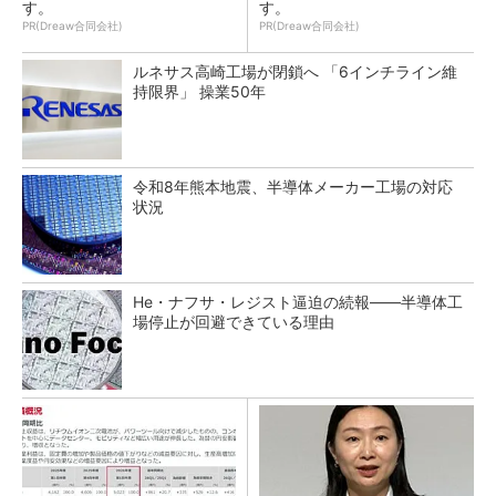
す。
す。
PR(Dreaw合同会社)
PR(Dreaw合同会社)
ルネサス高崎工場が閉鎖へ 「6インチライン維
持限界」 操業50年
令和8年熊本地震、半導体メーカー工場の対応
状況
He・ナフサ・レジスト逼迫の続報――半導体工
場停止が回避できている理由