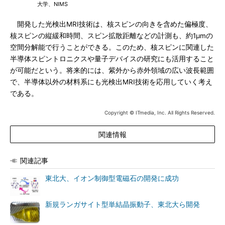
大学、NIMS
開発した光検出MRI技術は、核スピンの向きを含めた偏極度、
核スピンの縦緩和時間、スピン拡散距離などの計測も、約1μmの
空間分解能で行うことができる。このため、核スピンに関連した
半導体スピントロニクスや量子デバイスの研究にも活用すること
が可能だという。将来的には、紫外から赤外領域の広い波長範囲
で、半導体以外の材料系にも光検出MRI技術を応用していく考え
である。
Copyright © ITmedia, Inc. All Rights Reserved.
関連情報
関連記事
東北大、イオン制御型電磁石の開発に成功
新規ランガサイト型単結晶振動子、東北大ら開発