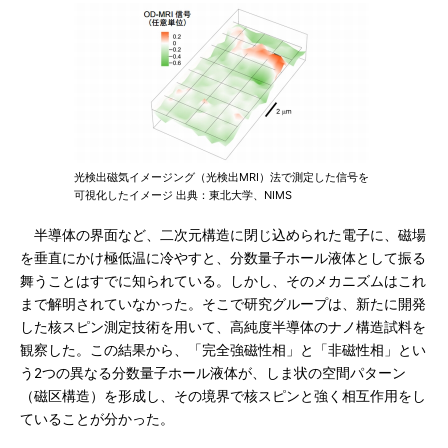
光検出磁気イメージング（光検出MRI）法で測定した信号を
可視化したイメージ 出典：東北大学、NIMS
半導体の界面など、二次元構造に閉じ込められた電子に、磁場
を垂直にかけ極低温に冷やすと、分数量子ホール液体として振る
舞うことはすでに知られている。しかし、そのメカニズムはこれ
まで解明されていなかった。そこで研究グループは、新たに開発
した核スピン測定技術を用いて、高純度半導体のナノ構造試料を
観察した。この結果から、「完全強磁性相」と「非磁性相」とい
う2つの異なる分数量子ホール液体が、しま状の空間パターン
（磁区構造）を形成し、その境界で核スピンと強く相互作用をし
ていることが分かった。