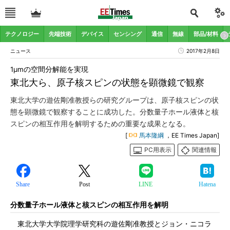
テクノロジー
先端技術
デバイス
センシング
通信
無線
部品/材料
ニュース
2017年2月8日
1μmの空間分解能を実現
東北大ら、原子核スピンの状態を顕微鏡で観察
東北大学の遊佐剛准教授らの研究グループは、原子核スピンの状
態を顕微鏡で観察することに成功した。分数量子ホール液体と核
スピンの相互作用を解明するための重要な成果となる。
[
馬本隆綱
，EE Times Japan]
PC用表示
関連情報
Share
Post
LINE
Hatena
分数量子ホール液体と核スピンの相互作用を解明
東北大学大学院理学研究科の遊佐剛准教授とジョン・ニコラ