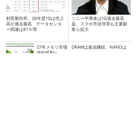
村田製作所、26年度1Qは売上
ソニー半導体は1Q過去最高
高が過去最高 データセンタ
益、スマホ市況停滞も主要顧
ー関連は81％増
客ら拡大
27年メモリ市場 DRAMは逼迫継続、NANDは
供給緩和へ
マイクロン、AI需要で広島工場増強へ起工式
1.5兆円投資
ルネサス、26年2Qは増収増益 データセンタ
ー需要強く「供給はパツパツ」