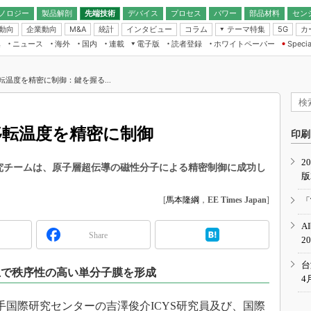
ノロジー
製品解剖
先端技術
デバイス
プロセス
パワー
部品材料
セン
動向
企業動向
統計
インタビュー
コラム
テーマ特集
カ
M&A
5G
ギー
ナログ
無線
集
ニュース
海外
国内
連載
電子版
読者登録
ホワイトペーパー
Specia
フィジカルAI
IoT・エッジコ
モリ
EXPO
Microchip情報
ストレージ通信
EE Times Japan×EDN Japan統合電
エッジAI
子版
I
SEMICON Japan
転温度を精密に制御：鍵を握る...
デバイス通信
パワーエレクトロニクス
電子ブックレット
イコン
CEATEC
のナノフォーカス
半導体後工程
GA
EdgeTech＋
業界スコープ
移転温度を精密に制御
読者調査（EE Times Research）
印刷
TECHNO-FRONT
のエレ・組み込みプレイバ
カーボンニュートラル
2
人とくるま展
研究チームは、原子層超伝導の磁性分子による精密制御に成功し
版
IoT
直前エンジニアの社会人大
電源設計（EDN Japan）
[
馬本隆綱
，
EE Times Japan
]
「
数字」で回してみよう
エレクトロニクス入門（EDN
A
Japan）
ード ～Behind the
Share
2
rd
年で起こったこと、次の10年
台
上で秩序性の高い単分子膜を形成
こと
4
で探るアジアの新トレンド
手国際研究センターの吉澤俊介ICYS研究員及び、国際