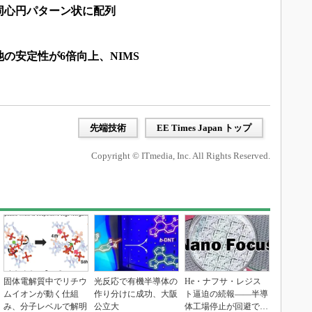
同心円パターン状に配列
の安定性が6倍向上、NIMS
先端技術
EE Times Japan トップ
Copyright © ITmedia, Inc. All Rights Reserved.
固体電解質中でリチウ
光反応で有機半導体の
He・ナフサ・レジス
ムイオンが動く仕組
作り分けに成功、大阪
ト逼迫の続報――半導
み、分子レベルで解明
公立大
体工場停止が回避でき