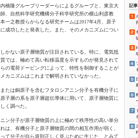
術を知る
の内橋隆グループリーダーらによるグループと、東京大
記事
エンジニア”が仕掛けた社内
講師、自然科学研究機構分子科学研究所の横山利彦教
念の180日
本一之教授らからなる研究チームは2017年4月、原子
ションは日本を救うのか
御に成功したと発表した。また、そのメカニズムについ
IoT通信
ナリスト「未来展望」
しかない原子層物質が注目されている。特に、電気抵
愛されないエンジニア」の
行動論
物質では、極めて高い転移温度を示すものが発見されて
からの電荷ドーピングによって、特性を制御することが
のメカニズムはこれまで解明されていなかった。
または銅原子を含むフタロシアニン分子を有機分子に
ム原子層の系を原子層超伝導体に用いて、原子層物質に
詳しく調べた。
ニン分子が原子層物質の上に極めて秩序性の高い単分
これは、有機分子と原子層物質の間の相互作用が弱く、
よって分子が自ら規則正しく並ぶために生じた、とみて