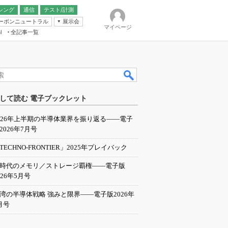
シング
通信
テスト/計測
ーボンニュートラル
展示会
マイページ
全記事一覧
l
ンピューティング
して読む 電子ブックレット
IER
026年上半期の半導体業界を振り返る――電子
2026年7月号
TECHNO-FRONTIER」2025年プレイバック
I時代のメモリ／ストレージ覇権――電子版
026年5月号
湾の半導体戦略 強みと限界――電子版2026年
月号