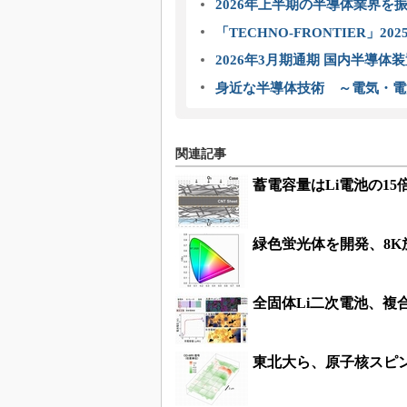
2026年上半期の半導体業界を振
「TECHNO-FRONTIER」2
2026年3月期通期 国内半導体
身近な半導体技術 ～電気・電
関連記事
蓄電容量はLi電池の15
緑色蛍光体を開発、8K
全固体Li二次電池、複
東北大ら、原子核スピ