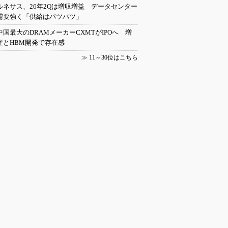
ルネサス、26年2Qは増収増益 データセンター
需要強く「供給はパツパツ」
中国最大のDRAMメーカーCXMTがIPOへ 増
産とHBM開発で存在感
≫
11～30位はこちら