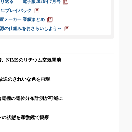
り返る――電子版2026年7月号
025年プレイバック
装置メーカー 業績まとめ
源の仕組みをおさらいしよう～
倍、NIMSのリチウム空気電池
放送のきれいな色を再現
合電極の電位分布計測が可能に
ンの状態を顕微鏡で観察