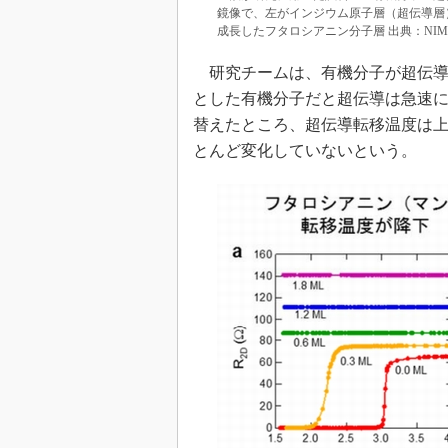
鏡像で、左がインジウム原子層（超伝導層
成長したフタロシアニン分子層 出典：NIM
研究チームは、有機分子が超伝導
とした有機分子だと超伝導は急速
替えたところ、超伝導転移温度は
とんど変化していないという。