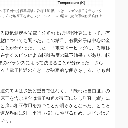
ム原子層の超伝導転移に及ぼす影響。左はマンガン原子を含むフタ
）、右は銅原子を含むフタロシアニンの場合（超伝導転移温度は上
る磁気測定や光電子分光および理論計算によって、有
状態についても調べた。この結果、有機分子は中心の金
ることが分かった。また、「電荷ドーピングによる転移
存在するスピンによる転移温度の降下効果」があり、転
果のバランスによって決まることが分かった。さら
する「電子軌道の向き」が決定的な働きをすることも判
道の向きはさほど重要ではなく、「隠れた自由度」の
ン原子を含む場合は電子軌道が界面に対し垂直（縦）に
導と強い相互作用を持つことが明らかとなった。ところ
軌道が界面に対し平行（横）に伸びるため、スピンは超
という。