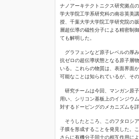
光伝送技
ナノアーキテクトニクス研究拠点
“異端児
学大学院工学系研究科の南谷英美
改革、執
授、千葉大学大学院工学研究院の坂
イノベー
層超伝導の磁性分子による精密制
JASA発
ても解明した。
IHSア
グラフェンなど原子レベルの厚み
「英語に
ための新
抗ゼロの超伝導状態となる原子層
いる。これらの物質は、表面界面
可能なことは知られているが、そ
研究チームは今回、マンガン原子
用い、シリコン基板上のインジウ
対するドーピングのメカニズムを
そうしたところ、このフタロシア
子膜を形成することを発見した。
さらに有機分子同士の相互作用に