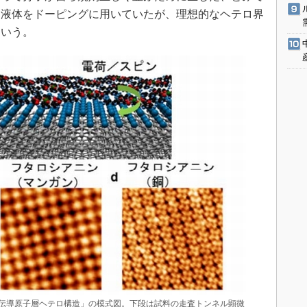
ン液体をドーピングに用いていたが、理想的なヘテロ界
という。
伝導原子層ヘテロ構造」の模式図。下段は試料の走査トンネル顕微