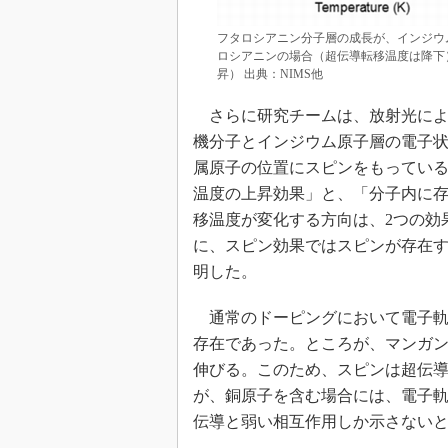
フタロシアニン分子層の成長が、インジウ
ロシアニンの場合（超伝導転移温度は降下
昇） 出典：NIMS他
さらに研究チームは、放射光によ
機分子とインジウム原子層の電子
属原子の位置にスピンをもってい
温度の上昇効果」と、「分子内に
移温度が変化する方向は、2つの効
に、スピン効果ではスピンが存在
明した。
通常のドーピングにおいて電子軌
存在であった。ところが、マンガ
伸びる。このため、スピンは超伝
が、銅原子を含む場合には、電子
伝導と弱い相互作用しか示さない