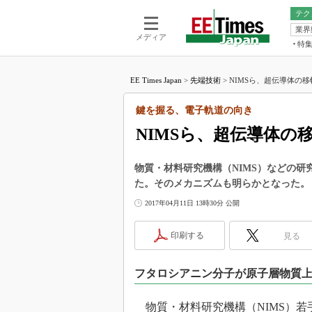
テク
業界
電池／エネル
ア
メディア
特
メ
福田昭の
LS
EE Times Japan
>
先端技術
>
NIMSら、超伝導体の移
福田昭の
マ
湯之上隆
鍵を握る、電子軌道の向き
FP
大山聡の
NIMSら、超伝導体の
大原雄介
ック
物質・材料研究機構（NIMS）などの
リタイア
た。そのメカニズムも明らかとなった。
学漂流記
2017年04月11日 13時30分 公開
世界を「
踊るバズワ
印刷する
見る
Buzzwo
この10
フタロシアニン分子が原子層物質
で起こる
製品分解
物質・材料研究機構（NIMS）若