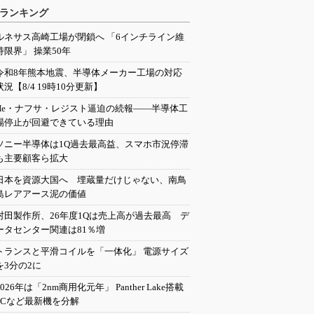
ランキング
ルネサス高崎工場が閉鎖へ 「6インチライン維
持限界」 操業50年
令和8年熊本地震、半導体メーカー工場の対応
状況【8/4 19時10分更新】
He・ナフサ・レジスト逼迫の続報――半導体工
場停止が回避できている理由
ソニー半導体は1Q過去最高益、スマホ市況停滞
も主要顧客ら拡大
日本を資源大国へ 埋蔵量だけじゃない、南鳥
島レアアース泥の価値
村田製作所、26年度1Qは売上高が過去最高 デ
ータセンター関連は81％増
トランスと平滑コイルを「一体化」 電源サイズ
を3分の2に
2026年は「2nm商用化元年」 Panther Lake搭載
PCなど最新機を分解