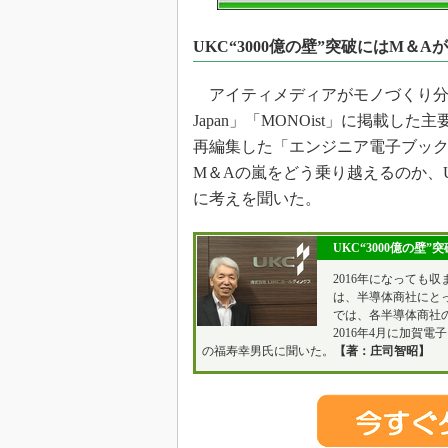
光伝送技
“異端児
UKC“3000億の壁”突破にはM＆A
改革、執
イノベー
アイティメディアがモノづくり分野の読者
JASA発
Japan」「MONOist」に掲載
再編集した「エンジニア電子ブッ
IHSア
M＆Aの嵐をどう乗り越えるのか、U
「英語に
ための新
に考えを聞いた。
UKC“3000億の壁
2016年になっても
は、半導体商社にとって
では、各半導体商社
2016年4月に加賀
の福寿幸男氏に聞いた。
【著：庄司智昭】