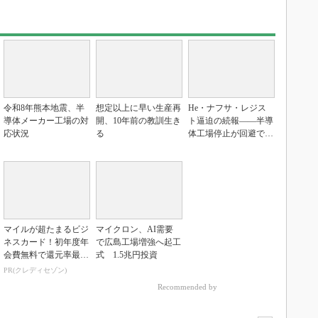
令和8年熊本地震、半
想定以上に早い生産再
He・ナフサ・レジス
導体メーカー工場の対
開、10年前の教訓生き
ト逼迫の続報――半導
応状況
る
体工場停止が回避でき
ている理由
マイルが超たまるビジ
マイクロン、AI需要
ネスカード！初年度年
で広島工場増強へ起工
会費無料で還元率最大
式 1.5兆円投資
1.125%
PR(クレディセゾン)
Recommended by