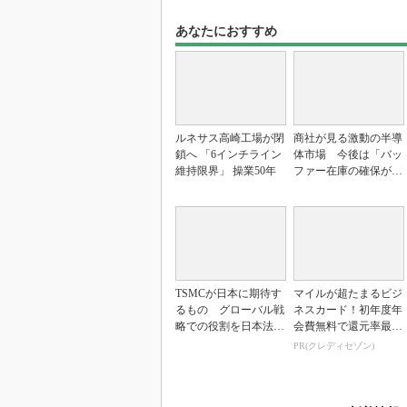
あなたにおすすめ
ルネサス高崎工場が閉
商社が見る激動の半導
鎖へ 「6インチライン
体市場 今後は「バッ
維持限界」 操業50年
ファー在庫の確保が重
要に」
TSMCが日本に期待す
マイルが超たまるビジ
るもの グローバル戦
ネスカード！初年度年
略での役割を日本法人
会費無料で還元率最大
社長に聞く
1.125%
PR(クレディセゾン)