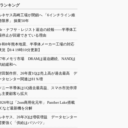
ランキング
ルネサス高崎工場が閉鎖へ 「6インチライン維
持限界」 操業50年
He・ナフサ・レジスト逼迫の続報――半導体工
場停止が回避できている理由
令和8年熊本地震、半導体メーカー工場の対応
状況【8/4 19時10分更新】
27年メモリ市場 DRAMは逼迫継続、NANDは
供給緩和へ
村田製作所、26年度1Qは売上高が過去最高 デ
ータセンター関連は81％増
ソニー半導体は1Q過去最高益、スマホ市況停滞
も主要顧客ら拡大
2026年は「2nm商用化元年」 Panther Lake搭載
PCなど最新機を分解
ルネサス、26年2Qは増収増益 データセンター
需要強く「供給はパツパツ」