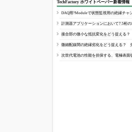
TechFactory ホワイトペーパー新着情報
DAQ用?Moduleで状態監視用の絶縁
計測器アプリケーションにおいて7.5桁
接合部の微小な抵抗変化をどう捉える？
微細配線間の絶縁劣化をどう捉える？ 
次世代電池の性能を担保する、電極表面