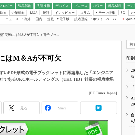
ノロジー
製品解剖
先端技術
デバイス
プロセス
パワー
部品材料
セン
動向
企業動向
統計
インタビュー
コラム
テーマ特集
カ
M&A
5G
ギー
ナログ
無線
集
ニュース
海外
国内
連載
電子版
読者登録
ホワイトペーパー
Specia
フィジカルAI
IoT・エッジコ
モリ
EXPO
Microchip情報
ストレージ通信
EE Times Japan×EDN Japan統合電
エッジAI
子版
I
SEMICON Japan
億の壁”突破にはM＆Aが不可欠：電子ブッ...
デバイス通信
パワーエレクトロニクス
電子ブックレット
イコン
CEATEC
のナノフォーカス
半導体後工程
GA
EdgeTech＋
業界スコープ
突破にはM＆Aが不可欠
読者調査（EE Times Research）
印刷
TECHNO-FRONT
のエレ・組み込みプレイバ
カーボンニュートラル
2
人とくるま展
を読みやすいPDF形式の電子ブックレットに再編集した「エンジニア
版
IoT
直前エンジニアの社会人大
であるUKCホールディングス（UKC HD）社長の福寿幸男
電源設計（EDN Japan）
「
数字」で回してみよう
[
EE Times Japan
]
エレクトロニクス入門（EDN
A
Japan）
ード ～Behind the
2
rd
見る
Share
年で起こったこと、次の10年
台
こと
4
で探るアジアの新トレンド