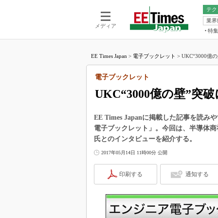
テク
業界
電池／エネル
ア
メディア
特
メ
福田昭の
LS
EE Times Japan
>
電子ブックレット
>
UKC“3000
福田昭の
マ
湯之上隆
電子ブックレット
FP
大山聡の
UKC“3000億の壁”
大原雄介
ック
EE Times Japanに掲載した記事
リタイア
電子ブックレット」。今回は、半導体商社
学漂流記
氏とのインタビューを紹介する。
世界を「
2017年05月14日 11時00分 公開
踊るバズワ
Buzzwo
印刷する
通知する
この10
で起こる
製品分解