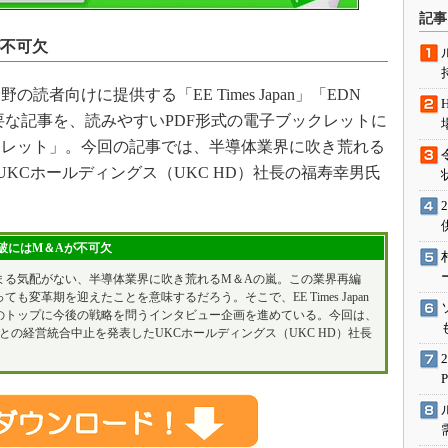
術を知る
記事
エンジニア”が仕掛けた社内
が不可欠
念の180日
ションは日本を救うのか
向けに提供する「EE Times Japan」「EDN
IoT通信
した主要な記事を、読みやすいPDF形式の電子ブックレットに
クレット」。今回の記事では、半導体業界に吹き荒れる
ナリスト「未来展望」
KCホールディングス（UKC HD）社長の福寿幸男氏
愛されないエンジニア」の
行動論
”突破にはM＆Aが不可欠
収まる気配がない、半導体業界に吹き荒れるM＆Aの嵐。この業界再編
も変革期を迎えたことを意味するだろう。そこで、EE Times Japan
のトップに今後の戦略を問うインタビュー企画を進めている。今回は、
電子との経営統合中止を発表したUKCホールディングス（UKC HD）社長