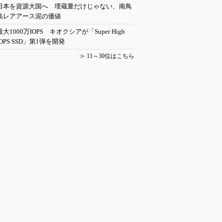
日本を資源大国へ 埋蔵量だけじゃない、南鳥
島レアアース泥の価値
最大1000万IOPS キオクシアが「Super High
IOPS SSD」第1弾を開発
≫
11～30位はこちら