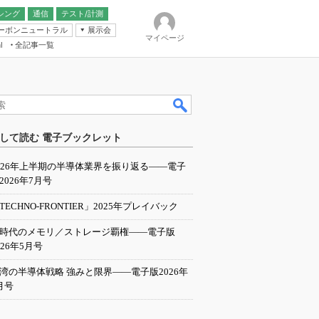
シング
通信
テスト/計測
ーボンニュートラル
展示会
マイページ
全記事一覧
l
ンピューティング
して読む 電子ブックレット
IER
026年上半期の半導体業界を振り返る――電子
2026年7月号
TECHNO-FRONTIER」2025年プレイバック
I時代のメモリ／ストレージ覇権――電子版
026年5月号
湾の半導体戦略 強みと限界――電子版2026年
月号