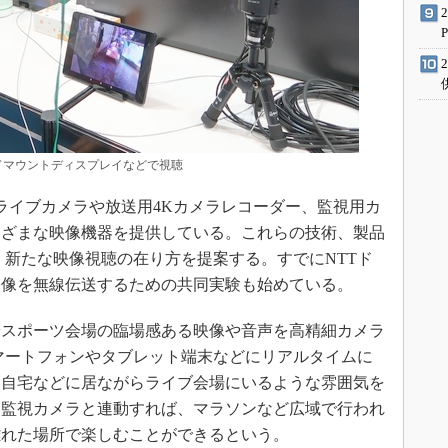
ドマウントディスプレイなどで視聴
ライブカメラや放送用4Kカメラレコーダー、監視用カ
まざまな映像機器を提供している。これらの技術、製品
、新たな映像視聴の在り方を提案する。すでにNTTド
映像を無線伝送するための共同実験も始めている。
スポーツ会場の臨場感ある映像や音声を高精細カメラ
マートフォンやタブレット端末などにリアルタイムに
、自宅などに居ながらライブ会場にいるような雰囲気を
細監視カメラと連動すれば、マラソンなど広域で行われ
離れた場所で楽しむことができるという。