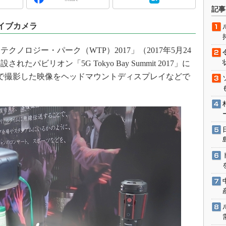
術を知る
記事
エンジニア”が仕掛けた社内
ライブカメラ
念の180日
ションは日本を救うのか
ロジー・パーク（WTP）2017」（2017年5月24
IoT通信
パビリオン「5G Tokyo Bay Summit 2017」に
ナリスト「未来展望」
ラで撮影した映像をヘッドマウントディスプレイなどで
愛されないエンジニア」の
行動論