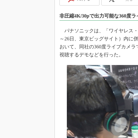
光伝送技
“異端児
非圧縮4K/30pで出力可能な360度
改革、執
イノベー
パナソニックは、「ワイヤレス・テクノ
JASA発
～26日、東京ビッグサイト）内に併設された
IHSア
おいて、同社の360度ライブカメ
視聴するデモなどを行った。
「英語に
ための新