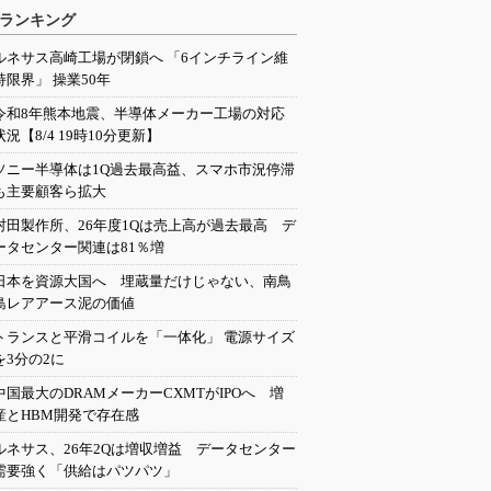
ランキング
ルネサス高崎工場が閉鎖へ 「6インチライン維
持限界」 操業50年
令和8年熊本地震、半導体メーカー工場の対応
状況【8/4 19時10分更新】
ソニー半導体は1Q過去最高益、スマホ市況停滞
も主要顧客ら拡大
村田製作所、26年度1Qは売上高が過去最高 デ
ータセンター関連は81％増
日本を資源大国へ 埋蔵量だけじゃない、南鳥
島レアアース泥の価値
トランスと平滑コイルを「一体化」 電源サイズ
を3分の2に
中国最大のDRAMメーカーCXMTがIPOへ 増
産とHBM開発で存在感
ルネサス、26年2Qは増収増益 データセンター
需要強く「供給はパツパツ」