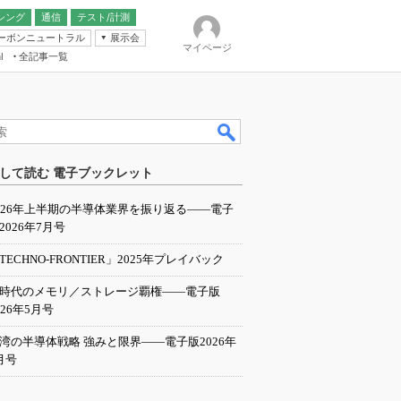
シング
通信
テスト/計測
ーボンニュートラル
展示会
マイページ
全記事一覧
l
ンピューティング
して読む 電子ブックレット
IER
026年上半期の半導体業界を振り返る――電子
2026年7月号
TECHNO-FRONTIER」2025年プレイバック
I時代のメモリ／ストレージ覇権――電子版
026年5月号
湾の半導体戦略 強みと限界――電子版2026年
月号