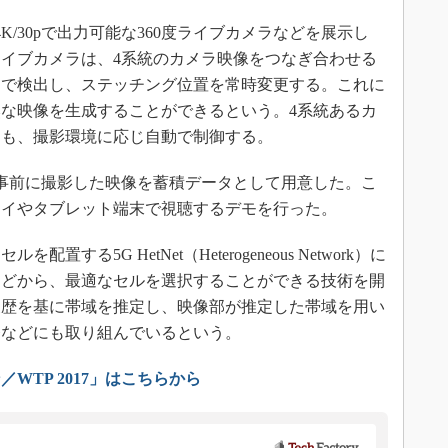
K/30pで出力可能な360度ライブカメラなどを展示し
0度ライブカメラは、4系統のカメラ映像をつなぎ合わせる
動で検出し、ステッチング位置を常時変更する。これに
な映像を生成することができるという。4系統あるカ
スも、撮影環境に応じ自動で制御する。
事前に撮影した映像を蓄積データとして用意した。こ
レイやタブレット端末で視聴するデモを行った。
る5G HetNet（Heterogeneous Network）に
などから、最適なセルを選択することができる技術を開
履歴を基に帯域を推定し、映像部が推定した帯域を用い
発などにも取り組んでいるという。
WTP 2017」はこちらから