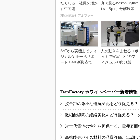
たくなる！社員を活か
真で見るBoston Dynam
す空間術
ics「Spot」分解展示
PR(株式会社アルファーテクノ)
SoCから実機までフィ
人の動きをまねるロボ
ジカルAIを一括サポ
ットで実演 STのフ
ート DMP新拠点で展
ィジカルAI向け製品
開加速
群
TechFactory ホワイトペーパー新着情報
接合部の微小な抵抗変化をどう捉える？
微細配線間の絶縁劣化をどう捉える？ 
次世代電池の性能を担保する、電極表面
高機能デバイス材料の品質評価、1点測