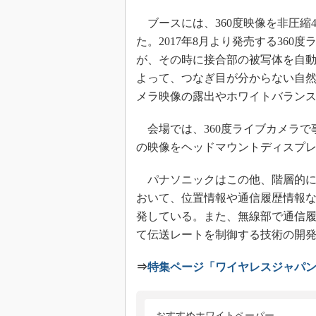
ブースには、360度映像を非圧縮4
た。2017年8月より発売する36
が、その時に接合部の被写体を自
よって、つなぎ目が分からない自然
メラ映像の露出やホワイトバラン
会場では、360度ライブカメラで
の映像をヘッドマウントディスプ
パナソニックはこの他、階層的にセルを配置す
おいて、位置情報や通信履歴情報
発している。また、無線部で通信
て伝送レートを制御する技術の開
⇒
特集ページ「ワイヤレスジャパン／
おすすめホワイトペーパー