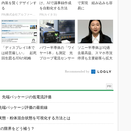
内装を賢くデザインす
け。AIで議事録作成
で実現 組み込みも容
る
を自動化する方法
易に
PR(株式会社アルファーテクノ)
PR(カイタヨ)
「ディスプレイ1本で
パワー半導体の「ワイ
ソニー半導体は1Q過
は経営厳しい」 起死
ヤー1本」も測定 光
去最高益、スマホ市況
回生図るJDIの戦略
プローブ電流センサー
停滞も主要顧客ら拡大
Recommended by
PR
 先端パッケージの低電流評価
先端パッケージ評価の最前線
状態・粉体混合状態を可視化する方法とは
定の限界をどう補う？