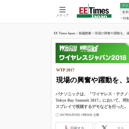
テク
業界
電池／エネル
ア
メディア
特
メ
福田昭の
LS
EE Times Japan
>
先端技術
>
現場の興奮や躍動を、遠隔地
福田昭の
マ
湯之上隆
FP
大山聡の
大原雄介
ック
WTP 2017
リタイア
学漂流記
現場の興奮や躍動を、
世界を「
パナソニックは、「ワイヤレス・テクノロ
踊るバズワ
Tokyo Bay Summit 2017」
Buzzwo
スプレイで視聴するデモなどを行った。
この10
で起こる
2017年05月29日 13時30分 公開
製品分解
印刷する
見る