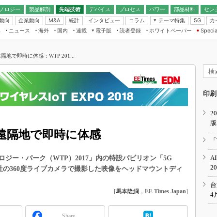
ノロジー
製品解剖
先端技術
デバイス
プロセス
パワー
部品材料
セン
動向
企業動向
統計
インタビュー
コラム
テーマ特集
カ
M&A
5G
ギー
ナログ
無線
集
ニュース
海外
国内
連載
電子版
読者登録
ホワイトペーパー
Specia
フィジカルAI
IoT・エッジコ
モリ
EXPO
Microchip情報
ストレージ通信
EE Times Japan×EDN Japan統合電
エッジAI
子版
I
SEMICON Japan
で即時に体感：WTP 201...
デバイス通信
パワーエレクトロニクス
電子ブックレット
イコン
CEATEC
のナノフォーカス
半導体後工程
GA
EdgeTech＋
業界スコープ
読者調査（EE Times Research）
印刷
TECHNO-FRONT
のエレ・組み込みプレイバ
カーボンニュートラル
2
人とくるま展
版
IoT
直前エンジニアの社会人大
遠隔地で即時に体感
電源設計（EDN Japan）
「
数字」で回してみよう
エレクトロニクス入門（EDN
A
ジー・パーク（WTP）2017」内の特設パビリオン「5G
Japan）
ード ～Behind the
2
において、同社の360度ライブカメラで撮影した映像をヘッドマウントディ
rd
年で起こったこと、次の10年
台
こと
[
馬本隆綱
，
EE Times Japan
]
4
で探るアジアの新トレンド
Share