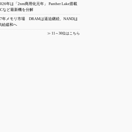
2026年は「2nm商用化元年」 Panther Lake搭載
PCなど最新機を分解
27年メモリ市場 DRAMは逼迫継続、NANDは
供給緩和へ
≫
11～30位はこちら