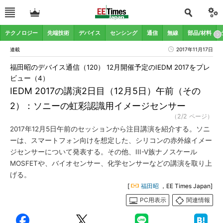
テクノロジー
先端技術
デバイス
センシング
通信
無線
部品/材料
連載
2017年11月17日
福田昭のデバイス通信（120） 12月開催予定のIEDM 2017をプレ
ビュー（4）
IEDM 2017の講演2日目（12月5日）午前（その
2）：ソニーの虹彩認識用イメージセンサー
（2/2 ページ）
2017年12月5日午前のセッションから注目講演を紹介する。ソニ
ーは、スマートフォン向けを想定した、シリコンの赤外線イメー
ジセンサーについて発表する。その他、III-V族ナノスケール
MOSFETや、バイオセンサー、化学センサーなどの講演を取り上
げる。
[
福田昭
，EE Times Japan]
PC用表示
関連情報