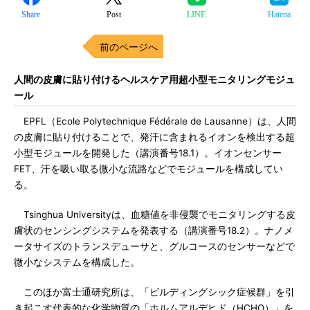
Share
Post
LINE
Hatena
前のページへ
人間の皮膚に貼り付けるヘルスケア用超小型モニタリングモジュ
ール
EPFL（Ecole Polytechnique Fédérale de Lausanne）は、人間
の皮膚に貼り付けることで、発汗に含まれるイオンを検出する超
小型モジュールを開発した（講演番号18.1）。イオンセンサー
FET、汗を吸い取る微小な流路などでモジュールを構成してい
る。
Tsinghua Universityは、血糖値を非侵襲でモニタリングする皮
膚状のセンシングシステムを発表する（講演番号18.2）。ナノメ
ータサイズのトランスデューサと、グルコースのセンサーなどで
微小なシステムを構成した。
このほか富士通研究所は、「ビルディングシック症候群」を引
き起こす代表的な化学物質の「ホルムアルデヒド（HCHO）」を