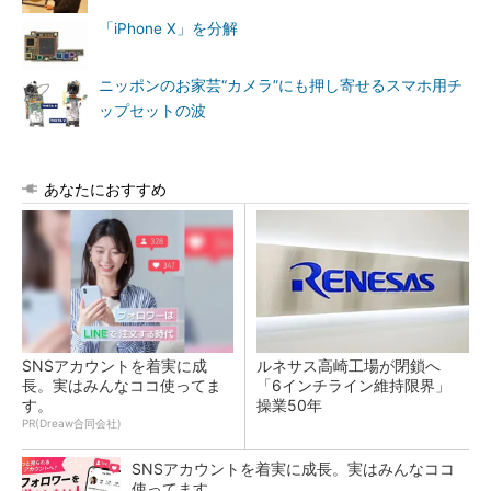
「iPhone X」を分解
ニッポンのお家芸“カメラ”にも押し寄せるスマホ用チ
ップセットの波
あなたにおすすめ
SNSアカウントを着実に成
ルネサス高崎工場が閉鎖へ
長。実はみんなココ使ってま
「6インチライン維持限界」
す。
操業50年
PR(Dreaw合同会社)
SNSアカウントを着実に成長。実はみんなココ
使ってます。