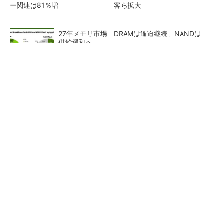
ー関連は81％増
客ら拡大
27年メモリ市場 DRAMは逼迫継続、NANDは
供給緩和へ
マイクロン、AI需要で広島工場増強へ起工式
1.5兆円投資
ルネサス、26年2Qは増収増益 データセンタ
ー需要強く「供給はパツパツ」