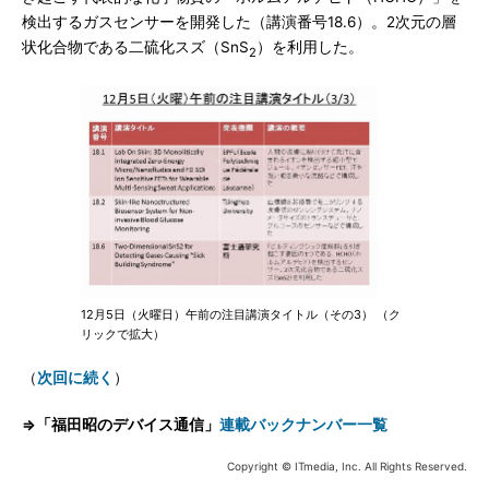
検出するガスセンサーを開発した（講演番号18.6）。2次元の層
状化合物である二硫化スズ（SnS
）を利用した。
2
12月5日（火曜日）午前の注目講演タイトル（その3） （ク
リックで拡大）
（
次回に続く
）
⇒「福田昭のデバイス通信」
連載バックナンバー一覧
Copyright © ITmedia, Inc. All Rights Reserved.