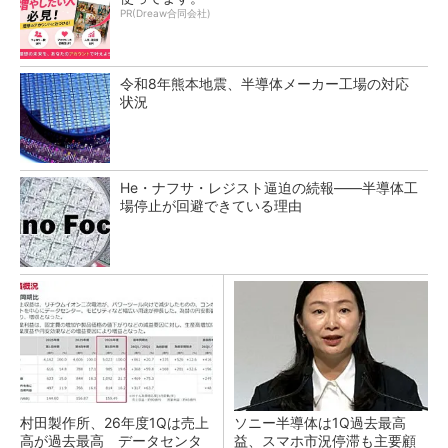
PR(Dreaw合同会社)
令和8年熊本地震、半導体メーカー工場の対応
状況
He・ナフサ・レジスト逼迫の続報――半導体工
場停止が回避できている理由
村田製作所、26年度1Qは売上
ソニー半導体は1Q過去最高
高が過去最高 データセンタ
益、スマホ市況停滞も主要顧