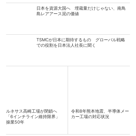
日本を資源大国へ 埋蔵量だけじゃない、南鳥
島レアアース泥の価値
TSMCが日本に期待するもの グローバル戦略
での役割を日本法人社長に聞く
ルネサス高崎工場が閉鎖へ
令和8年熊本地震、半導体メー
「6インチライン維持限界」
カー工場の対応状況
操業50年