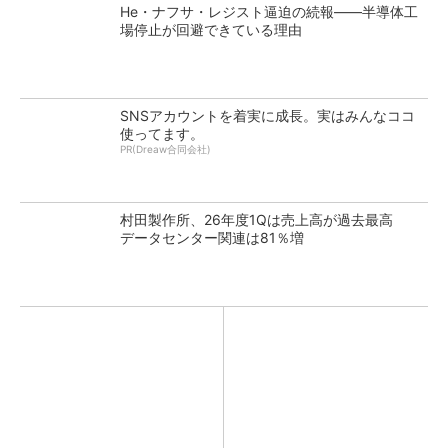
He・ナフサ・レジスト逼迫の続報――半導体工
場停止が回避できている理由
SNSアカウントを着実に成長。実はみんなココ
使ってます。
PR(Dreaw合同会社)
村田製作所、26年度1Qは売上高が過去最高
データセンター関連は81％増