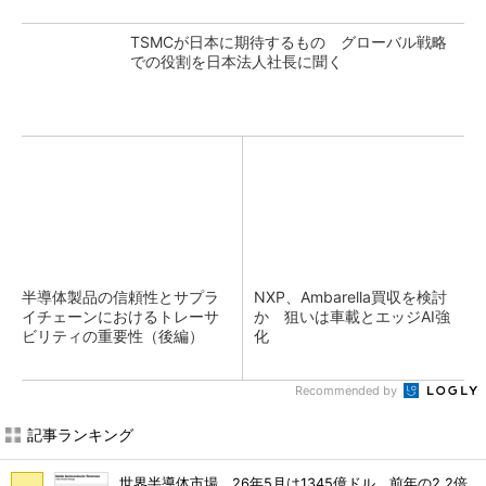
TSMCが日本に期待するもの グローバル戦略
での役割を日本法人社長に聞く
半導体製品の信頼性とサプラ
NXP、Ambarella買収を検討
イチェーンにおけるトレーサ
か 狙いは車載とエッジAI強
ビリティの重要性（後編）
化
Recommended by
記事ランキング
世界半導体市場、26年5月は1345億ドル 前年の2.2倍