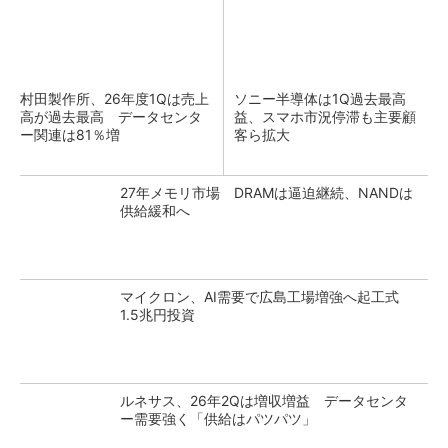
村田製作所、26年度1Qは売上
ソニー半導体は1Q過去最高
高が過去最高 データセンタ
益、スマホ市況停滞も主要顧
ー関連は81％増
客ら拡大
27年メモリ市場 DRAMは逼迫継続、NANDは
供給緩和へ
マイクロン、AI需要で広島工場増強へ起工式
1.5兆円投資
ルネサス、26年2Qは増収増益 データセンタ
ー需要強く「供給はパツパツ」