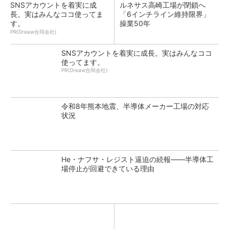
SNSアカウントを着実に成
ルネサス高崎工場が閉鎖へ
長。実はみんなココ使ってま
「6インチライン維持限界」
す。
操業50年
PR(Dreaw合同会社)
SNSアカウントを着実に成長。実はみんなココ
使ってます。
PR(Dreaw合同会社)
令和8年熊本地震、半導体メーカー工場の対応
状況
He・ナフサ・レジスト逼迫の続報――半導体工
場停止が回避できている理由