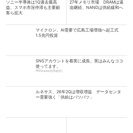
ソニー半導体は1Q過去最高
27年メモリ市場 DRAMは逼
益、スマホ市況停滞も主要顧
迫継続、NANDは供給緩和へ
客ら拡大
マイクロン、AI需要で広島工場増強へ起工式
1.5兆円投資
SNSアカウントを着実に成長。実はみんなココ
使ってます。
PR(Dreaw合同会社)
ルネサス、26年2Qは増収増益 データセンタ
ー需要強く「供給はパツパツ」