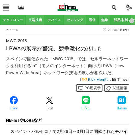
テクノロジー
先端技術
デバイス
センシング
通信
無線
部品/材料
ニュース
2018年3月12日
MWC 2018
LPWAの展示が盛況、競争激化の兆しも
スペインで開催された「MWC 2018」では、セルラーネットワー
クを利用するIoT（モノのインターネット）向けのLPWA（Low
Power Wide Area）ネットワーク技術の展示が相次いだ。
[
Rick Merritt
，EE Times]
PC用表示
関連情報
Share
Post
LINE
Hatena
NB-IoTやLoRaなど
スペイン・バルセロナで2月26日～3月1日に開催されたモバイ