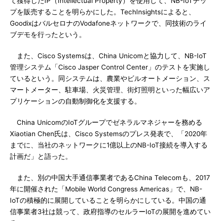
て獲得したIP（Intellectual Property）を使用して、NB-IoTチッ
プを販売することを明らかにした。TechInsightsによると、
GoodixはバルセロナのVodafoneネットワークで、同技術のライ
ブデモを行ったという。
また、Cisco Systemsは、China Unicomと協力して、NB-IoT
管理システム「Cisco Jasper Control Center」のテストを実施し
ているという。同システムは、農業やビルオートメーション、ス
マートメーター、駐車場、火災管理、街灯照明といった幅広いア
プリケーションの自動制御化を支援する。
China UnicomのIoTグループでゼネラルマネジャーを務める
Xiaotian Chen氏は、Cisco Systemsのプレス発表で、「2020年
までに、当社のネットワークに1億以上のNB-IoT接続を導入する
計画だ」と語った。
また、別の中国大手通信事業者であるChina Telecomも、2017
年に開催された「Mobile World Congress Americas」で、NB-
IoTの積極的に展開していることを明らかにしている。中国の通
信事業者3社は競って、政府指導のセルラーIoTの展開を進めてい