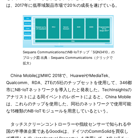
は、2017年に低帯域製品市場で20％の成長を遂げている。
Sequans CommunicationsのNB-IoTチップ「SQN3410」の
ブロック図 出典：Sequans Communications（クリックで
拡大）
China MobileはMWC 2018で、HuaweiやMediaTek、
Qualcomm、RDA、ZTEの5社のチップセットを使用して、346都
市にNB-IoTネットワークを導入したと発表した。TechInsightsの
アナリストによる同イベントのレポートによると、China Mobile
は、これらのチップを使用した、同社のネットワークで使用可能
な15種類のNB-IoTモジュールを用意しているという。
タッチスクリーンコントローラーや指紋センサーで知られる中
国の半導体企業であるGoodixは、ドイツのCommSolidを買収し