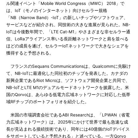
ル関連イベント「Mobile World Congress（MWC） 2018」で
は、IoT（モノのインターネット）向けセルラー規格
「NB（Narrow Band）-IoT」の新しいチップやソフトウェア、
サービスなどが紹介され、同技術の大きな進展が見られた。NB-
IoTは今後数年間で、「LTE Cat-M1」やさまざまな非セルラー通
信、LoRaアライアンス率いる長距離ネットワークと肩を並べる
ほどの成長を遂げ、セルラーIoTネットワークで大きなシェアを
獲得すると予想される。
フランスのSequans Communicationsは、Qualcommに先駆け
て、NB-IoTに最適化した同社初のチップを発表した。カナダの
新興企業であるRiot Microは、ソフトウェア開発企業と共同で、
NB-IoTとLTE M1のデュアルモードネットワークを披露した。米
国のQorvoは、あらゆる低電力広域ネットワークに対応した低帯
域RFチップのポートフォリオを紹介した。
米国の市場調査会社であるABI Researchは、「LPWAN（省電
力広域ネットワーク）は、2025年にかけて世界で最も急速な成
長が見込まれる接続技術であり、同年には40億個のIoTデバイス
をサポートしていると予想される」と述べている。一方Qorvo