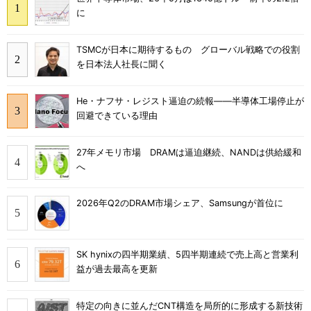
に
TSMCが日本に期待するもの グローバル戦略での役割
を日本法人社長に聞く
He・ナフサ・レジスト逼迫の続報――半導体工場停止が
回避できている理由
27年メモリ市場 DRAMは逼迫継続、NANDは供給緩和
へ
2026年Q2のDRAM市場シェア、Samsungが首位に
SK hynixの四半期業績、5四半期連続で売上高と営業利
益が過去最高を更新
特定の向きに並んだCNT構造を局所的に形成する新技術