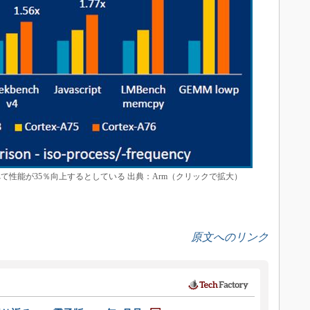
A72に比べて性能が35％向上するとしている 出典：Arm（クリックで拡大）
原文へのリンク