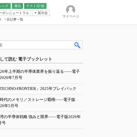
シング
通信
テスト/計測
ーボンニュートラル
展示会
マイページ
全記事一覧
l
ンピューティング
して読む 電子ブックレット
IER
026年上半期の半導体業界を振り返る――電子
2026年7月号
TECHNO-FRONTIER」2025年プレイバック
I時代のメモリ／ストレージ覇権――電子版
026年5月号
湾の半導体戦略 強みと限界――電子版2026年
月号