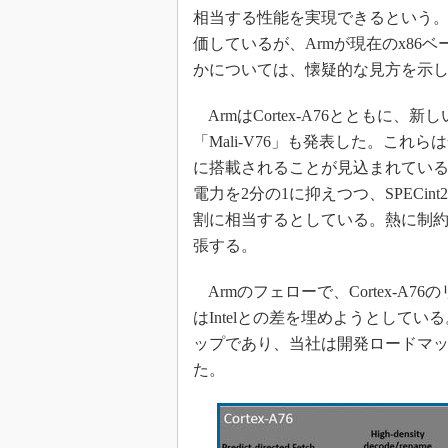
光伝送技
相当する性能を実現できるという
“異端児
価しているが、Armが現在のx86
改革、執
かについては、懐疑的な見方を示
イノベー
ArmはCortex-A76とともに、新
JASA発
「Mali-V76」も発表した。これ
IHSア
に搭載されることが見込まれている。In
「英語に
電力を2分の1に抑えつつ、SPECint
ための新
割に相当するとしている。熱に制
張する。
Armのフェローで、Cortex-A76
はIntelとの差を埋めようとして
ップであり、当社は開発ロードマ
た。