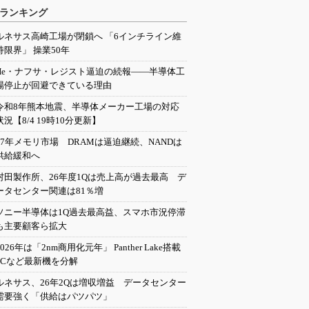
ランキング
ルネサス高崎工場が閉鎖へ 「6インチライン維
持限界」 操業50年
He・ナフサ・レジスト逼迫の続報――半導体工
場停止が回避できている理由
令和8年熊本地震、半導体メーカー工場の対応
状況【8/4 19時10分更新】
27年メモリ市場 DRAMは逼迫継続、NANDは
供給緩和へ
村田製作所、26年度1Qは売上高が過去最高 デ
ータセンター関連は81％増
ソニー半導体は1Q過去最高益、スマホ市況停滞
も主要顧客ら拡大
2026年は「2nm商用化元年」 Panther Lake搭載
PCなど最新機を分解
ルネサス、26年2Qは増収増益 データセンター
需要強く「供給はパツパツ」