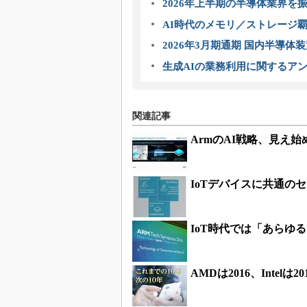
2026年上半期の半導体業界を振
AI時代のメモリ／ストレージ覇
2026年3月期通期 国内半導体
生成AIの業務利用に関するアン
関連記事
ArmのAI戦略、見え
IoTデバイスに共通のセ
IoT時代では「あらゆ
AMDは2016、Inte