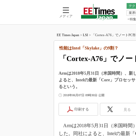
テク
業界
電池／エネル
ア
メディア
特
メ
福田昭の
LS
EE Times Japan
>
LSI
>
「Cortex-A76」でノートPC
福田昭の
マ
湯之上隆
性能はIntel「Skylake」の9割？
FP
大山聡の
「Cortex-A76」で
大原雄介
ック
Armは2018年5月31日（米国時間）、新
リタイア
よると、Intelの最新「Core」プロセ
学漂流記
るという。
世界を「
2018年06月07日 09時30分 公開
踊るバズワ
Buzzwo
印刷する
見る
この10
で起こる
Armは2018年5月31日（米国時間
製品分解
した。同社によると、Intelの最新「