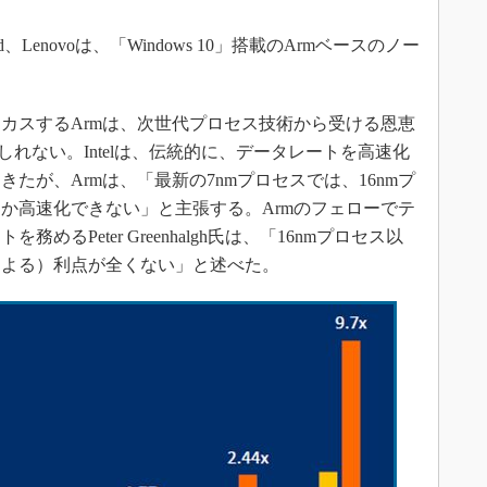
rd、Lenovoは、「Windows 10」搭載のArmベースのノー
スするArmは、次世代プロセス技術から受ける恩恵
もしれない。Intelは、伝統的に、データレートを高速化
たが、Armは、「最新の7nmプロセスでは、16nmプ
しか高速化できない」と主張する。Armのフェローでテ
るPeter Greenhalgh氏は、「16nmプロセス以
による）利点が全くない」と述べた。