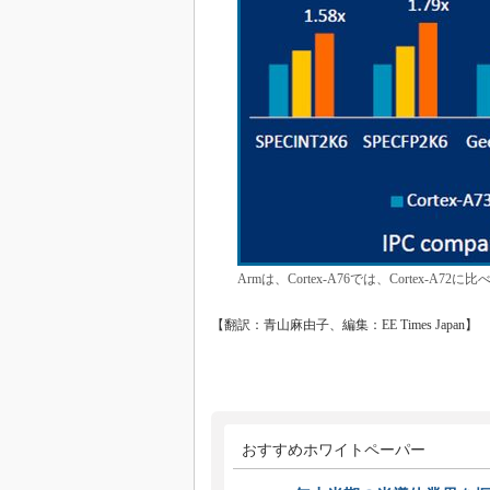
Armは、Cortex-A76では、Cortex-
【翻訳：青山麻由子、編集：EE Times Japan】
おすすめホワイトペーパー