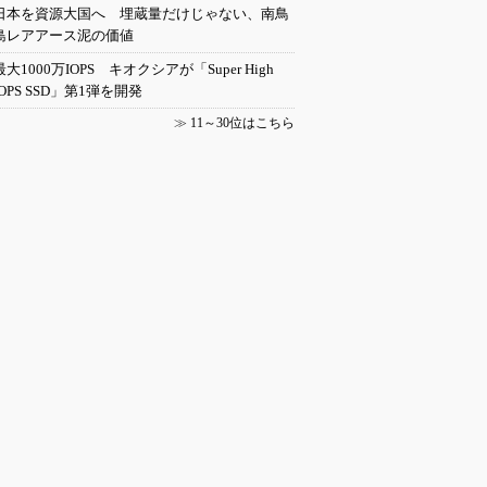
日本を資源大国へ 埋蔵量だけじゃない、南鳥
島レアアース泥の価値
最大1000万IOPS キオクシアが「Super High
IOPS SSD」第1弾を開発
≫
11～30位はこちら