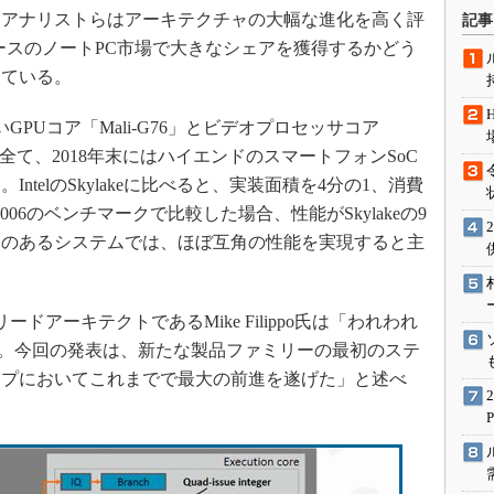
術を知る
。アナリストらはアーキテクチャの大幅な進化を高く評
記事
エンジニア”が仕掛けた社内
ベースのノートPC市場で大きなシェアを獲得するかどう
念の180日
している。
ションは日本を救うのか
しいGPUコア「Mali-G76」とビデオプロセッサコア
IoT通信
らは全て、2018年末にはハイエンドのスマートフォンSoC
ナリスト「未来展望」
telのSkylakeに比べると、実装面積を4分の1、消費
愛されないエンジニア」の
2006のベンチマークで比較した場合、性能がSkylakeの9
行動論
約のあるシステムでは、ほぼ互角の性能を実現すると主
のリードアーキテクトであるMike Filippo氏は「われわれ
いる。今回の発表は、新たな製品ファミリーの最初のステ
ップにおいてこれまでで最大の前進を遂げた」と述べ