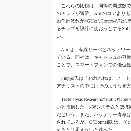
これらの比較は、同等の周波数で動作
のチップが通常、Armのコアより
動作周波数が4GHzのCortex-
るチップを設計に使おうとするSoC（S
い。
Armは、有線サーバとネットワーク機
ている。同社は、キャッシュの容量を増加し
ことで、スマートフォンでの優位性
Filippo氏は「われわれは、ノ
アナリストの中にはそのような見
Technalysis ResearchのBo
いと指摘した。x86システムとほ
だという。また、バッテリー寿命
されているが、O’Donnell氏
えるとは思えないと述べた。