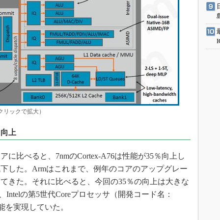
m（クリックで拡大）
％向上
コアに比べると、7nmのCortex-A76は性能が35％向上し
低下した。Armはこれまで、例年のコアのアップグレー
めてきた。それに比べると、今回の35％の向上は大きな
は、Intelの第5世代Coreプロセッサ（開発コード名：
る性能を実現していた。