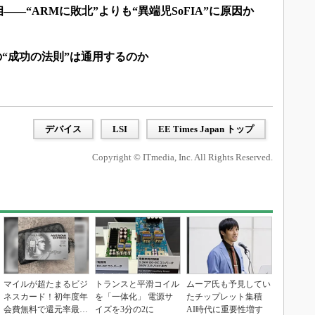
相――“ARMに敗北”よりも“異端児SoFIA”に原因か
の“成功の法則”は通用するのか
デバイス
LSI
EE Times Japan トップ
Copyright © ITmedia, Inc. All Rights Reserved.
マイルが超たまるビジ
トランスと平滑コイル
ムーア氏も予見してい
ネスカード！初年度年
を「一体化」 電源サ
たチップレット集積
会費無料で還元率最大
イズを3分の2に
AI時代に重要性増す