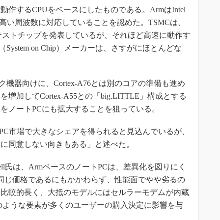
するCPUをベースにしたものである。ArmはIntel
も高い周波数に対応していることを認めた。TSMCは、
A72のテストチップを発表しているが、それほど高速に動作す
ystem on Chip）メーカーは、さすがにほとんどな
器向けに、Cortex-A76とは別のコアの準備も進め
てCortex-A55との「big.LITTLE」構成とする
をノートPCにも拡大することを狙っている。
ートPC市場で大きなシェアを得られると見込んでいるが、
方に同意しない向きもある」と述べた。
b O'Donnell氏は、ArmベースのノートPCは、差異化を図りにく
ぼ同じ価格であるにもかかわらず、性能面でやや劣るの
は比較的長く、大抵のモデルにはセルラーモデムが内蔵
は、そのような要素が多くのユーザーの購入決定に影響を与