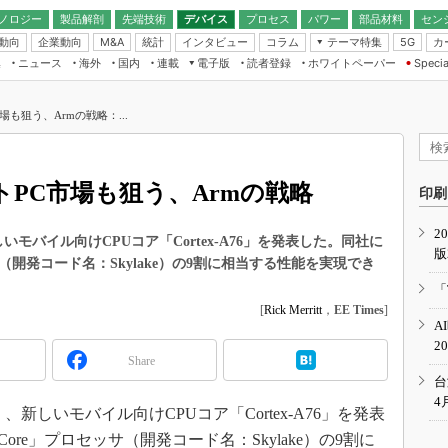
ノロジー
製品解剖
先端技術
デバイス
プロセス
パワー
部品材料
セン
動向
企業動向
統計
インタビュー
コラム
テーマ特集
カ
M&A
5G
ギー
ナログ
無線
集
ニュース
海外
国内
連載
電子版
読者登録
ホワイトペーパー
Specia
フィジカルAI
IoT・エッジコ
モリ
EXPO
Microchip情報
ストレージ通信
EE Times Japan×EDN Japan統合電
エッジAI
子版
I
SEMICON Japan
市場も狙う、Armの戦略：...
デバイス通信
パワーエレクトロニクス
電子ブックレット
イコン
CEATEC
のナノフォーカス
半導体後工程
GA
EdgeTech＋
業界スコープ
ノートPC市場も狙う、Armの戦略
読者調査（EE Times Research）
印刷
TECHNO-FRONT
のエレ・組み込みプレイバ
カーボンニュートラル
2
人とくるま展
しいモバイル向けCPUコア「Cortex-A76」を発表した。同社に
版
IoT
直前エンジニアの社会人大
ッサ（開発コード名：Skylake）の9割に相当する性能を実現でき
電源設計（EDN Japan）
「
数字」で回してみよう
[
Rick Merritt
，
EE Times
]
エレクトロニクス入門（EDN
A
Japan）
ード ～Behind the
2
rd
Share
年で起こったこと、次の10年
台
こと
4
）、新しいモバイル向けCPUコア「Cortex-A76」を発表
で探るアジアの新トレンド
Core」プロセッサ（開発コード名：Skylake）の9割に