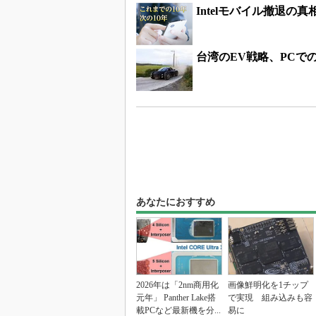
Intelモバイル撤退の真
台湾のEV戦略、PCで
あなたにおすすめ
2026年は「2nm商用化
画像鮮明化を1チップ
元年」 Panther Lake搭
で実現 組み込みも容
載PCなど最新機を分...
易に