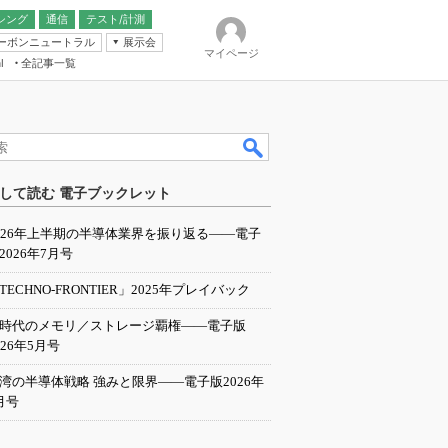
シング
通信
テスト/計測
ーボンニュートラル
展示会
マイページ
全記事一覧
l
ンピューティング
して読む 電子ブックレット
IER
026年上半期の半導体業界を振り返る――電子
2026年7月号
TECHNO-FRONTIER」2025年プレイバック
I時代のメモリ／ストレージ覇権――電子版
026年5月号
湾の半導体戦略 強みと限界――電子版2026年
月号