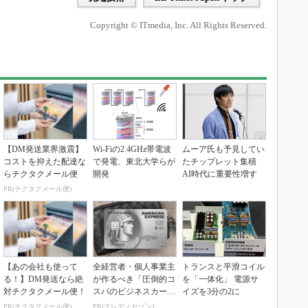
Copyright © ITmedia, Inc. All Rights Reserved.
【DM発送業界激震】
Wi-Fiの2.4GHz帯電波
ムーア氏も予見してい
コストを抑えた配達な
で発電、東北大学らが
たチップレット集積
らチクタクメール便
開発
AI時代に重要性増す
PR(チクタクメール便)
【あの会社も使って
全経営者・個人事業主
トランスと平滑コイル
る！】DM発送なら絶
が作るべき「圧倒的コ
を「一体化」 電源サ
対チクタクメール便！
スパのビジネスカー
イズを3分の2に
ド」
PR(チクタクメール便)
PR(クレディセゾン)