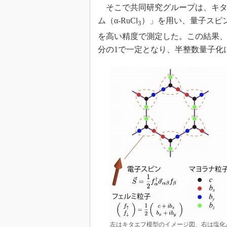
そこで共同研究グループは、キタ
ム（α-RuCl
）」を用い、量子スピ
3
を高い精度で測定した。この結果、
分の1で一定となり、半整数量子化
左はキタエフ模型のイメージ図、右は塩化