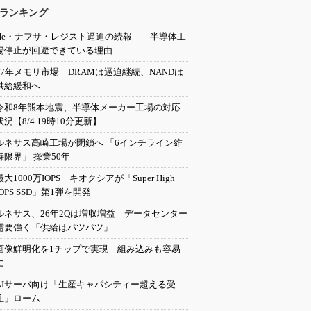
ランキング
He・ナフサ・レジスト逼迫の続報――半導体工
場停止が回避できている理由
27年メモリ市場 DRAMは逼迫継続、NANDは
供給緩和へ
令和8年熊本地震、半導体メーカー工場の対応
状況【8/4 19時10分更新】
ルネサス高崎工場が閉鎖へ 「6インチライン維
持限界」 操業50年
最大1000万IOPS キオクシアが「Super High
IOPS SSD」第1弾を開発
ルネサス、26年2Qは増収増益 データセンター
需要強く「供給はパツパツ」
画像鮮明化を1チップで実現 組み込みも容易
に
AIサーバ向け「生産キャパシティー超える受
注」ローム