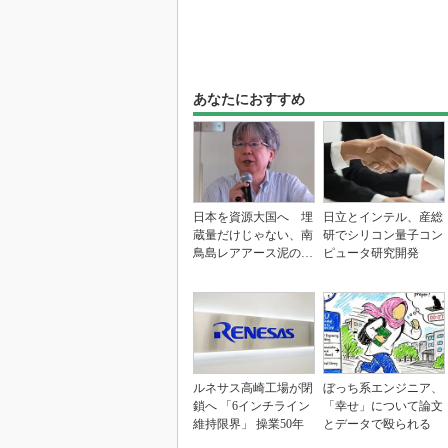
あなたにおすすめ
日本を資源大国へ 埋
日立とインテル、産総
蔵量だけじゃない、南
研でシリコン量子コン
鳥島レアアース泥の価
ピュータ研究開発
値
ルネサス高崎工場が閉
ぼっち系エンジニア、
鎖へ 「6インチライン
「幸せ」について論文
維持限界」 操業50年
とデータで殴られる