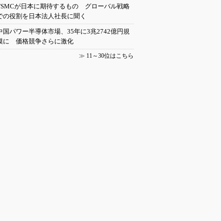
TSMCが日本に期待するもの グローバル戦略
での役割を日本法人社長に聞く
中国パワー半導体市場、35年に3兆2742億円規
模に 価格競争さらに激化
≫
11～30位はこちら