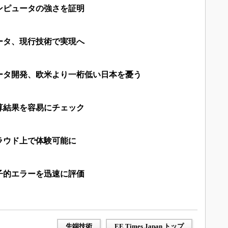
ンピュータの強さを証明
ータ、現行技術で実現へ
ータ開発、欧米より一桁低い日本を憂う
算結果を容易にチェック
ラウド上で体験可能に
子的エラーを迅速に評価
先端技術
EE Times Japan トップ