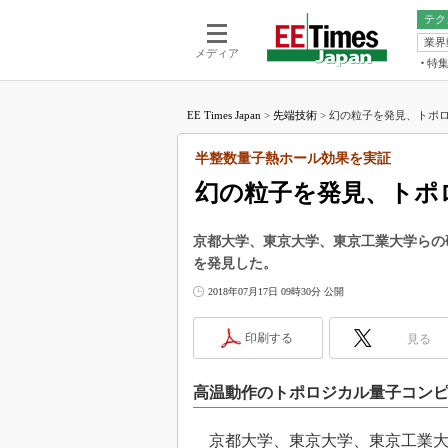
テク
業界
電池／エネル
ア
メディア
特
メ
福田昭の
LS
EE Times Japan
>
先端技術
>
幻の粒子を発見、トポロ
福田昭の
マ
湯之上隆
半整数量子熱ホール効果を実証
FP
大山聡の
幻の粒子を発見、トポ
大原雄介
ック
京都大学、東京大学、東京工業大学らの
リタイア
を発見した。
学漂流記
2018年07月17日 09時30分 公開
世界を「
踊るバズワ
印刷する
見る
Buzzwo
この10
高温動作のトポロジカル量子コン
で起こる
製品分解
京都大学、東京大学、東京工業大学