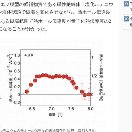
エフ模型の候補物質である磁性絶縁体「塩化ルテニウ
ン液体状態で磁場を変化させながら、熱ホール伝導度
ある磁場範囲で熱ホール伝導度が量子化熱伝導度の2
になることが分かった。
ルテニウムの熱ホール伝導度の磁場依存性 出典：京都大学他