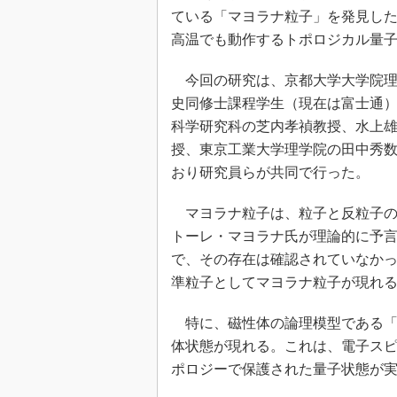
光伝送技
ている「マヨラナ粒子」を発見し
“異端児
高温でも動作するトポロジカル量
改革、執
イノベー
今回の研究は、京都大学大学院理
史同修士課程学生（現在は富士通
JASA発
科学研究科の芝内孝禎教授、水上
IHSア
授、東京工業大学理学院の田中秀
「英語に
ための新
おり研究員らが共同で行った。
マヨラナ粒子は、粒子と反粒子の性
トーレ・マヨラナ氏が理論的に予
で、その存在は確認されていなか
準粒子としてマヨラナ粒子が現れ
特に、磁性体の論理模型である「
体状態が現れる。これは、電子ス
ポロジーで保護された量子状態が