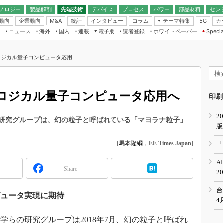
ノロジー
製品解剖
先端技術
デバイス
プロセス
パワー
部品材料
セン
動向
企業動向
統計
インタビュー
コラム
テーマ特集
カ
M&A
5G
ギー
ナログ
無線
集
ニュース
海外
国内
連載
電子版
読者登録
ホワイトペーパー
Specia
フィジカルAI
IoT・エッジコ
モリ
EXPO
Microchip情報
ストレージ通信
EE Times Japan×EDN Japan統合電
エッジAI
子版
I
SEMICON Japan
ジカル量子コンピュータ応用...
デバイス通信
パワーエレクトロニクス
電子ブックレット
イコン
CEATEC
のナノフォーカス
半導体後工程
GA
EdgeTech＋
業界スコープ
ロジカル量子コンピュータ応用へ
読者調査（EE Times Research）
印刷
TECHNO-FRONT
のエレ・組み込みプレイバ
カーボンニュートラル
2
人とくるま展
研究グループは、幻の粒子と呼ばれている「マヨラナ粒子」
版
IoT
直前エンジニアの社会人大
電源設計（EDN Japan）
[
馬本隆綱
，
EE Times Japan
]
「
数字」で回してみよう
エレクトロニクス入門（EDN
A
Japan）
ード ～Behind the
Share
2
rd
年で起こったこと、次の10年
台
ピュータ実現に期待
こと
4
で探るアジアの新トレンド
らの研究グループは2018年7月、幻の粒子と呼ばれ