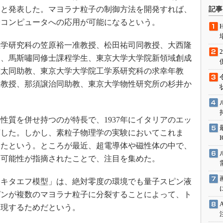
術を知る
たと発表した。マヨラナ粒子の制御方法を開発すれば、
記事
エンジニア”が仕掛けた社内
子コンピュータへの応用が可能になるという。
念の180日
ションは日本を救うのか
学研究科の笠原裕一准教授、松田祐司同教授、大西隆
）、馬斯嘯同修士課程学生、東京大学大学院新領域創成
IoT通信
雄太同助教、東京大学大学院工学系研究科の求幸年教
ナリスト「未来展望」
数教授、那須譲治同助教、東京大学物性研究所の杉井か
愛されないエンジニア」の
行動論
質を併せ持つのが特長で、1937年にイタリアのエッ
言した。しかし、素粒子物理学の実験においてこれま
ったという。ところが最近、超電導体や磁性体の中で、
る可能性が指摘されたことで、注目を集めた。
キタエフ模型」は、絶対零度の環境でも量子スピン液
ピンが複数のマヨラナ粒子に分裂することによって、ト
実現するためだという。