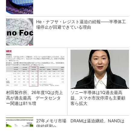
He・ナフサ・レジスト逼迫の続報――半導体工
場停止が回避できている理由
村田製作所、26年度1Qは売上
ソニー半導体は1Q過去最高
高が過去最高 データセンタ
益、スマホ市況停滞も主要顧
ー関連は81％増
客ら拡大
27年メモリ市場 DRAMは逼迫継続、NANDは
供給緩和へ