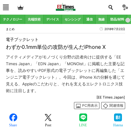
テクノロジー
先端技術
デバイス
センシング
通信
無線
部品/材料
まとめ
2018年7月22日
電子ブックレット
わずか0.1mm単位の攻防が生んだiPhone X
アイティメディアがモノづくり分野の読者向けに提供する「EE
Times Japan」「EDN Japan」「MONOist」に掲載した主要な記
事を、読みやすいPDF形式の電子ブックレットに再編集した「エ
ンジニア電子ブックレット」。今回は、iPhone Xの分解を通じて
見える、Appleのこだわりと、それを支えるエレクトロニクス技
術に注目します。
[EE Times Japan]
PC用表示
関連情報
Share
Post
LINE
Hatena