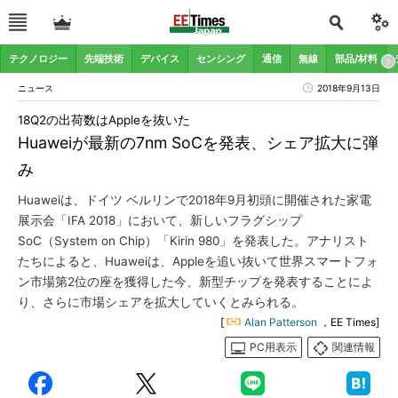
テクノロジー
先端技術
デバイス
センシング
通信
無線
部品/材料
ニュース
2018年9月13日
18Q2の出荷数はAppleを抜いた
Huaweiが最新の7nm SoCを発表、シェア拡大に弾
み
Huaweiは、ドイツ ベルリンで2018年9月初頭に開催された家電
展示会「IFA 2018」において、新しいフラグシップ
SoC（System on Chip）「Kirin 980」を発表した。アナリスト
たちによると、Huaweiは、Appleを追い抜いて世界スマートフォ
ン市場第2位の座を獲得した今、新型チップを発表することによ
り、さらに市場シェアを拡大していくとみられる。
[
Alan Patterson
，EE Times]
PC用表示
関連情報