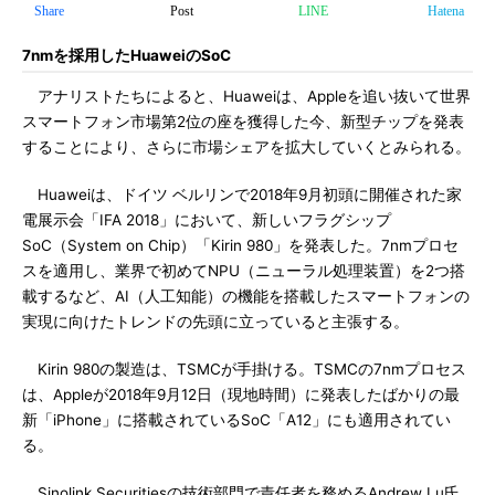
Share
Post
LINE
Hatena
7nmを採用したHuaweiのSoC
アナリストたちによると、Huaweiは、Appleを追い抜いて世界
スマートフォン市場第2位の座を獲得した今、新型チップを発表
することにより、さらに市場シェアを拡大していくとみられる。
Huaweiは、ドイツ ベルリンで2018年9月初頭に開催された家
電展示会「IFA 2018」において、新しいフラグシップ
SoC（System on Chip）「Kirin 980」を発表した。7nmプロセ
スを適用し、業界で初めてNPU（ニューラル処理装置）を2つ搭
載するなど、AI（人工知能）の機能を搭載したスマートフォンの
実現に向けたトレンドの先頭に立っていると主張する。
Kirin 980の製造は、TSMCが手掛ける。TSMCの7nmプロセス
は、Appleが2018年9月12日（現地時間）に発表したばかりの最
新「iPhone」に搭載されているSoC「A12」にも適用されてい
る。
Sinolink Securitiesの技術部門で責任者を務めるAndrew Lu氏