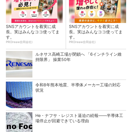
SNSアカウントを着実に成
SNSアカウントを着実に成
長。実はみんなココ使ってま
長。実はみんなココ使ってま
す。
す。
PR(Dreaw合同会社)
PR(Dreaw合同会社)
ルネサス高崎工場が閉鎖へ 「6インチライン維
持限界」 操業50年
令和8年熊本地震、半導体メーカー工場の対応
状況
He・ナフサ・レジスト逼迫の続報――半導体工
場停止が回避できている理由