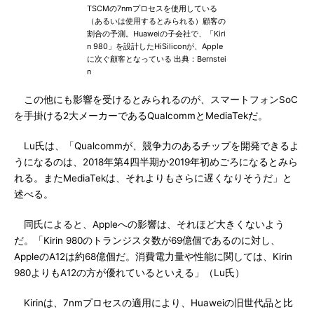
TSCMの7nmプロセスを使用している
（あるいは使用するとみられる）顧客の
割合の予測。Huaweiの子会社で、「Kiri
n 980」を設計したHiSiliconが、Apple
に次ぐ顧客となっている 出典：Bernstei
n
この他にも影響を受けるとみられるのが、スマートフォンSoC
を手掛ける2大メーカーであるQualcommとMediaTekだ。
Lu氏は、「Qualcommが、競争力のあるチップを開発できるよ
うになるのは、2018年第4四半期か2019年初めごろになるとみら
れる。またMediaTekは、それよりもさらに遅くなりそうだ」と
述べる。
同氏によると、Appleへの影響は、それほど大きくないよう
だ。「Kirin 980のトランジスタ数が69億個であるのに対し、
AppleのA12は約68億個だ。消費電力量や性能に関しては、Kirin
980よりもA12の方が優れているといえる」（Lu氏）
Kirinは、7nmプロセスの適用により、Huaweiの旧世代品と比