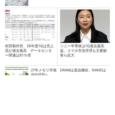
村田製作所、26年度1Qは売上
ソニー半導体は1Q過去最高
高が過去最高 データセンタ
益、スマホ市況停滞も主要顧
ー関連は81％増
客ら拡大
27年メモリ市場 DRAMは逼迫継続、NANDは
供給緩和へ
マイクロン、AI需要で広島工場増強へ起工式
1.5兆円投資