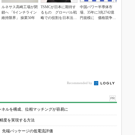
ルネサス高崎工場が閉
TSMCが日本に期待す
中国パワー半導体市
鎖へ 「6インチライン
るもの グローバル戦
場、35年に3兆2742億
維持限界」 操業50年
略での役割を日本法人
円規模に 価格競争さ
社長に聞く
らに激化
Recommended by
PR
チャンネルを構成、位相マッチングが容易に
の精度を実現する方法
 先端パッケージの低電流評価