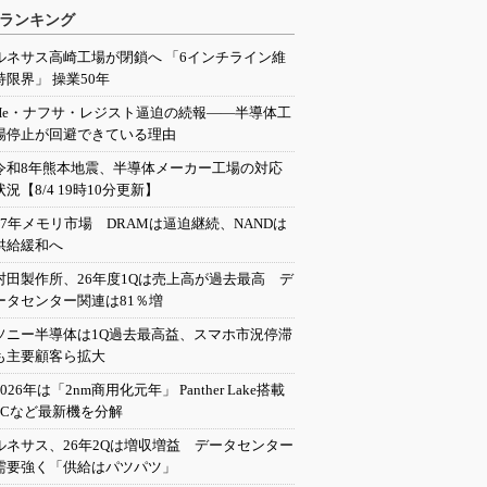
ランキング
ルネサス高崎工場が閉鎖へ 「6インチライン維
持限界」 操業50年
He・ナフサ・レジスト逼迫の続報――半導体工
場停止が回避できている理由
令和8年熊本地震、半導体メーカー工場の対応
状況【8/4 19時10分更新】
27年メモリ市場 DRAMは逼迫継続、NANDは
供給緩和へ
村田製作所、26年度1Qは売上高が過去最高 デ
ータセンター関連は81％増
ソニー半導体は1Q過去最高益、スマホ市況停滞
も主要顧客ら拡大
2026年は「2nm商用化元年」 Panther Lake搭載
PCなど最新機を分解
ルネサス、26年2Qは増収増益 データセンター
需要強く「供給はパツパツ」