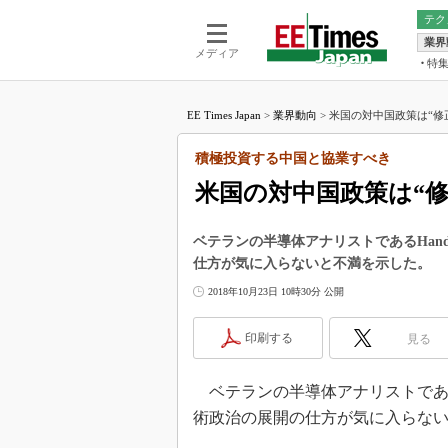
テク
業界
電池／エネル
ア
メディア
特
メ
福田昭の
LS
EE Times Japan
>
業界動向
>
米国の対中国政策は“修正
福田昭の
マ
湯之上隆
積極投資する中国と協業すべき
FP
大山聡の
米国の対中国政策は“修
大原雄介
ック
ベテランの半導体アナリストであるHand
リタイア
仕方が気に入らないと不満を示した。
学漂流記
2018年10月23日 10時30分 公開
世界を「
踊るバズワ
印刷する
見る
Buzzwo
この10
ベテランの半導体アナリストであるHa
で起こる
術政治の展開の仕方が気に入らな
製品分解