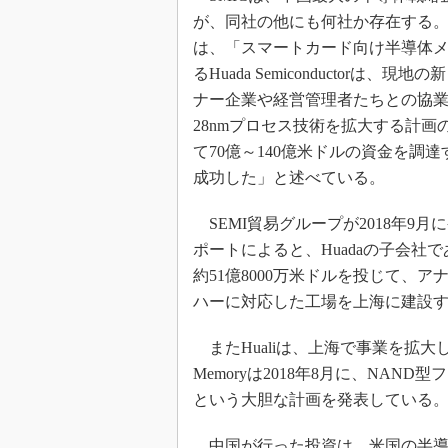
が、同社の他にも何社か存在する。Jo
は、「スマートカード向け半導体
るHuada Semiconductorは、現
ナー企業や経営管理者たちとの協
28nmプロセス技術を拡大する計画
て70億～140億米ドルの資金を調
成功した」と述べている。
SEMI貿易グループが2018年9月
ポートによると、Huadaの子会社であるShangha
約51億8000万米ドルを投じて、ア
ハーに対応した工場を上海に建設
またHualiは、上海で事業を拡大して
Memoryは2018年8月に、NA
という大胆な計画を発表している
中国が行った投資は、米国の半導