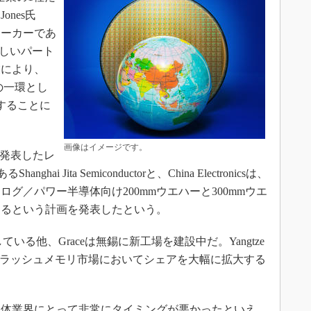
nes氏
メーカーであ
地の新しいパート
業により、
の一環とし
達することに
画像はイメージです。
に発表したレ
i Jita Semiconductorと、China Electronicsは、
ナログ／パワー半導体向け200mmウエハーと300mmウエ
するという計画を発表したという。
いる他、Graceは無錫に新工場を建設中だ。Yangtze
ND型フラッシュメモリ市場においてシェアを大幅に拡大する
。
体業界にとって非常にタイミングが悪かったといえ