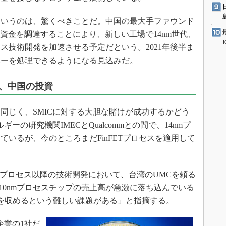
いうのは、驚くべきことだ。中国の最大手ファウンド
ルの資金を調達することにより、新しい工場で14nm世代、
ロセス技術開発を加速させる予定だという。2021年後半ま
ハーを処理できるようになる見込みだ。
、中国の投資
じく、SMICに対する大胆な賭けが成功するかどう
ギーの研究機関IMECとQualcommとの間で、14nmプ
いるが、今のところまだFinFETプロセスを適用して
4nmプロセス以降の技術開発において、台湾のUMCを頼る
10nmプロセスチップの売上高が急激に落ち込んでいる
を収めるという難しい課題がある」と指摘する。
企業の1社だ