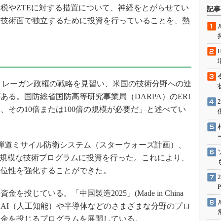
術を知る
税やZTEに対する措置について、神経をとがらせてい
記事
エンジニア”が仕掛けた社内
ら技術面で独立するために投資を行っていることを、熱
念の180日
ションは日本を救うのか
IoT通信
ナリスト「未来展望」
は、レーガン政権の戦略を見習い、米国の技術分野への連
愛されないエンジニア」の
行動論
る。国防総省国防高等研究事業局（DARPA）のERI
、その10倍または100倍の規模が必要だ」と述べてい
弾道ミサイル防衛システム（スターウォーズ計画）、
大規模な技術プログラムに投資を行った。これにより、
優位性を強化することができた。
じている。「中国製造2025」(Made in China
、AI（人工知能）や半導体などのさまざまな分野のプロ
資金を投じるプログラムを展開している。