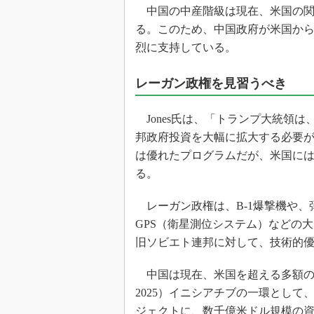
光伝送技
中国の中産階級は現在、米国の関
“異端児
る。このため、中国政府が米国か
改革、執
烈に支持している。
イノベー
JASA発
レーガン政権を見習うべき
IHSア
Jones氏は、「トランプ大統領
「英語に
ための新
邦政府投資を大幅に拡大する必要があ
は優れたプログラムだが、米国には
る。
レーガン政権は、B-1爆撃機や、
GPS（衛星測位システム）などの
旧ソビエト連邦に対して、技術的
中国は現在、米国を超える多額の資金を投
2025）イニシアチブの一環として
ジェクトに、数千億米ドル規模の