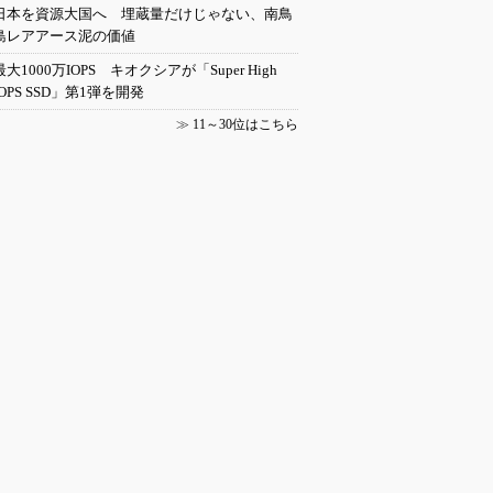
日本を資源大国へ 埋蔵量だけじゃない、南鳥
島レアアース泥の価値
最大1000万IOPS キオクシアが「Super High
IOPS SSD」第1弾を開発
≫
11～30位はこちら