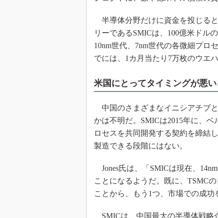
半導体分野だけに資金を投じると
リーであるSMICは、100億米ド
10nm世代、7nm世代の各微細プ
でには、1カ月当たり7万枚のウエ
米国にとってタイミングが悪い
中国のさまざまなイニシアチブと同
かは不明だ。SMICは2015年に、ベル
ロセスを共同開発する契約を締結して
製造できる段階にはない。
Jones氏は、「SMICは現在、1
ことになるようだ。既に、TSMCの
ことから、もう1つ、市場での成功
SMICは、中国最大の半導体戦略