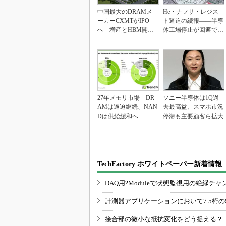
中国最大のDRAMメ
He・ナフサ・レジス
ーカーCXMTがIPO
ト逼迫の続報――半導
へ 増産とHBM開発
体工場停止が回避でき
で存在感
ている理由
27年メモリ市場 DR
ソニー半導体は1Q過
AMは逼迫継続、NAN
去最高益、スマホ市況
Dは供給緩和へ
停滞も主要顧客ら拡大
TechFactory ホワイトペーパー新着情報
DAQ用?Moduleで状態監視用の絶縁
計測器アプリケーションにおいて7.5桁
接合部の微小な抵抗変化をどう捉える？