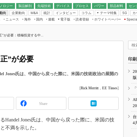
ノロジー
製品解剖
先端技術
デバイス
プロセス
パワー
部品材料
セン
動向
企業動向
統計
インタビュー
コラム
テーマ特集
カ
M&A
5G
ギー
ナログ
無線
集
ニュース
海外
国内
連載
電子版
読者登録
ホワイトペーパー
Specia
フィジカルAI
IoT・エッジコ
モリ
EXPO
Microchip情報
ストレージ通信
EE Times Japan×EDN Japan統合電
エッジAI
子版
I
SEMICON Japan
”が必要：積極投資する中...
デバイス通信
パワーエレクトロニクス
電子ブックレット
イコン
CEATEC
のナノフォーカス
半導体後工程
GA
EdgeTech＋
業界スコープ
正”が必要
読者調査（EE Times Research）
印刷
TECHNO-FRONT
のエレ・組み込みプレイバ
カーボンニュートラル
2
人とくるま展
el Jones氏は、中国から戻った際に、米国の技術政治の展開の
版
IoT
直前エンジニアの社会人大
電源設計（EDN Japan）
[
Rick Merritt
，
EE Times
]
「
数字」で回してみよう
エレクトロニクス入門（EDN
A
Japan）
ード ～Behind the
Share
2
rd
年で起こったこと、次の10年
台
ndel Jones氏は、中国から戻った際に、米国の技
こと
4
いと不満を示した。
で探るアジアの新トレンド