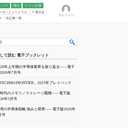
シング
通信
テスト/計測
ーボンニュートラル
展示会
マイページ
全記事一覧
l
ンピューティング
して読む 電子ブックレット
IER
026年上半期の半導体業界を振り返る――電子
2026年7月号
TECHNO-FRONTIER」2025年プレイバック
I時代のメモリ／ストレージ覇権――電子版
026年5月号
湾の半導体戦略 強みと限界――電子版2026年
月号