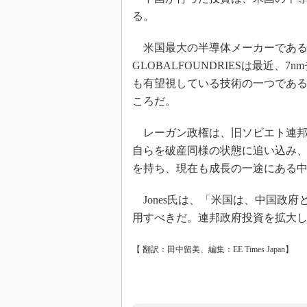
る。
米国最大の半導体メーカーであるIn
GLOBALFOUNDRIESは最近
も有望視している技術の一つであるF
ころだ。
レーガン政権は、旧ソビエト連邦
自らを破産同様の状態に追い込み
を持ち、現在も成長の一途にある
Jones氏は、「米国は、中国政
用すべきだ。連邦政府投資を拡大
【 翻訳：田中留美、編集：EE Times Japan】