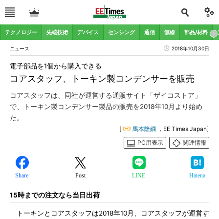
テクノロジー
先端技術
デバイス
センシング
通信
無線
部品/材料
ニュース
2018年10月30日
電子部品を1個から購入できる
コアスタッフ、トーキン製コンデンサーを販売
コアスタッフは、同社が運営する通販サイト「ザイコストア」
で、トーキン製コンデンサー製品の販売を2018年10月より始め
た。
[
馬本隆綱
，EE Times Japan]
PC用表示
関連情報
Share
Post
LINE
Hatena
15時までの注文なら当日出荷
トーキンとコアスタッフは2018年10月、コアスタッフが運営す