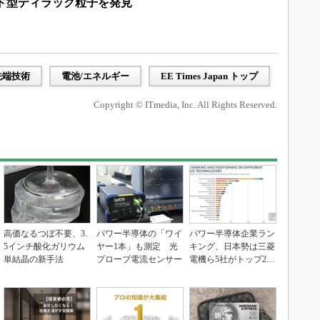
ード型ディラック粒子を発見
先端技術
電池/エネルギー
EE Times Japan トップ
Copyright © ITmedia, Inc. All Rights Reserved.
高価なるつぼ不要、3.
パワー半導体の「ワイ
パワー半導体企業ラン
5インチ酸化ガリウム
ヤー1本」も測定 光
キング、日本勢は三菱
単結晶の新手法
プローブ電流センサー
電機ら5社がトップ20
入り