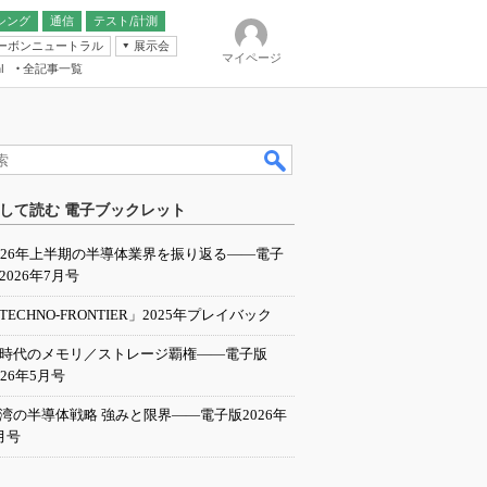
シング
通信
テスト/計測
ーボンニュートラル
展示会
マイページ
全記事一覧
l
ンピューティング
して読む 電子ブックレット
IER
026年上半期の半導体業界を振り返る――電子
2026年7月号
TECHNO-FRONTIER」2025年プレイバック
I時代のメモリ／ストレージ覇権――電子版
026年5月号
湾の半導体戦略 強みと限界――電子版2026年
月号