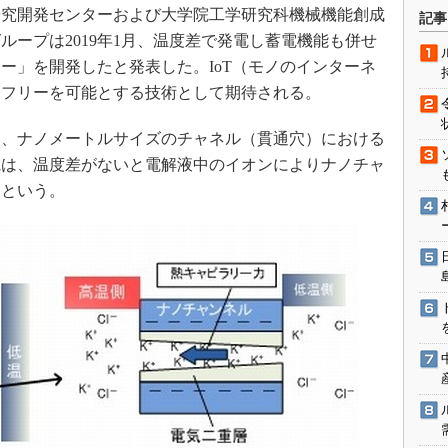
術を知る
究開発センターおよび大学院工学研究科機械機能創成
記事
エンジニア”が仕掛けた社内
ループは2019年1月、温度差で発電し蓄電機能も併せ
念の180日
ー」を開発したと発表した。IoT（モノのインターネ
ションは日本を救うのか
ーフリーを可能とする技術として期待される。
IoT通信
、ナノメートルサイズのチャネル（貫通穴）における
ナリスト「未来展望」
電は、温度差がないと電解液中のイオンによりナノチャ
愛されないエンジニア」の
るという。
行動論