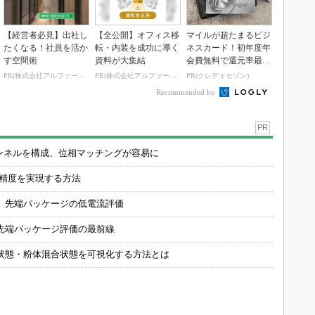
【経営者必見】出社し
【全公開】オフィス移
マイルが超たまるビジ
たくなる！社員を活か
転・内装を成功に導く
ネスカード！初年度年
す空間術
資料が大集結
会費無料で還元率最大
1.125%
PR(株式会社アルファーテクノ)
PR(株式会社アルファーテクノ)
PR(クレディセゾン)
Recommended by
PR
チャンネルを構成、位相マッチングが容易に
の精度を実現する方法
 先端パッケージの低電流評価
先端パッケージ評価の最前線
状態・粉体混合状態を可視化する方法とは