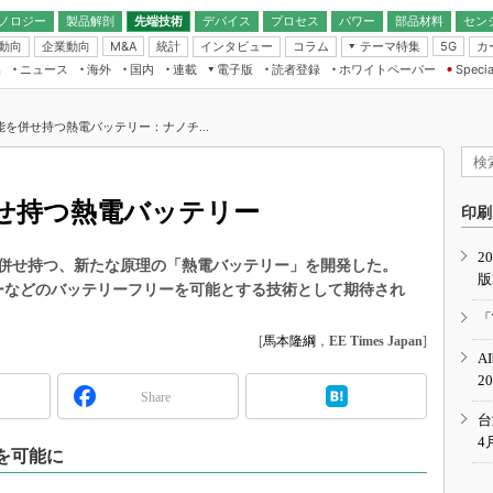
ノロジー
製品解剖
先端技術
デバイス
プロセス
パワー
部品材料
セン
動向
企業動向
統計
インタビュー
コラム
テーマ特集
カ
M&A
5G
ギー
ナログ
無線
集
ニュース
海外
国内
連載
電子版
読者登録
ホワイトペーパー
Specia
フィジカルAI
IoT・エッジコ
モリ
EXPO
Microchip情報
ストレージ通信
EE Times Japan×EDN Japan統合電
エッジAI
子版
I
SEMICON Japan
を併せ持つ熱電バッテリー：ナノチ...
デバイス通信
パワーエレクトロニクス
電子ブックレット
イコン
CEATEC
のナノフォーカス
半導体後工程
GA
EdgeTech＋
業界スコープ
せ持つ熱電バッテリー
読者調査（EE Times Research）
印刷
TECHNO-FRONT
のエレ・組み込みプレイバ
カーボンニュートラル
2
人とくるま展
併せ持つ、新たな原理の「熱電バッテリー」を開発した。
版
IoT
直前エンジニアの社会人大
サーなどのバッテリーフリーを可能とする技術として期待され
電源設計（EDN Japan）
「
数字」で回してみよう
[
馬本隆綱
，
EE Times Japan
]
エレクトロニクス入門（EDN
A
Japan）
ード ～Behind the
2
rd
Share
年で起こったこと、次の10年
台
こと
4
を可能に
で探るアジアの新トレンド