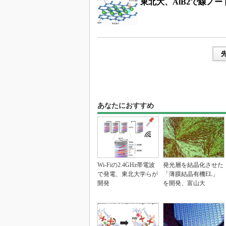
東北大、AlB2で線ノ
あなたにおすすめ
Wi-Fiの2.4GHz帯電波
発光層を結晶化させた
で発電、東北大学らが
「薄膜結晶有機EL」
開発
を開発、富山大