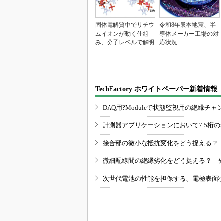
固体電解質中でリチウ
令和8年熊本地震、半
ムイオンが動く仕組
導体メーカー工場の対
み、分子レベルで解明
応状況
TechFactory ホワイトペーパー新着情報
DAQ用?Moduleで状態監視用の絶縁
計測器アプリケーションにおいて7.5桁
接合部の微小な抵抗変化をどう捉える？
微細配線間の絶縁劣化をどう捉える？ 
次世代電池の性能を担保する、電極表面