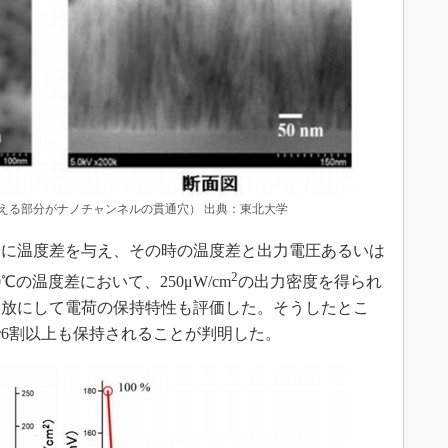
える部分がナノチャンネルの貫通穴） 出典：東北大学
に温度差を与え、その時の温度差と出力電圧あるいは
2
の温度差において、250μW/cm
の出力密度を得られ
開放にして電荷の保持特性も評価した。そうしたとこ
で6割以上も保持されることが判明した。