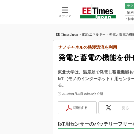
テク
業界
電池／エネル
ア
メディア
特
メ
福田昭の
LS
EE Times Japan
>
電池/エネルギー
>
発電と蓄電の機能
福田昭の
マ
湯之上隆
ナノチャネルの熱浸透流を利用
FP
大山聡の
発電と蓄電の機能を併
大原雄介
ック
東北大学は、温度差で発電し蓄電機能も
リタイア
IoT（モノのインターネット）用セン
学漂流記
る。
世界を「
2019年01月30日 09時30分 公開
踊るバズワ
Buzzwo
印刷する
見る
この10
で起こる
IoT用センサーのバッテリーフリー
製品分解