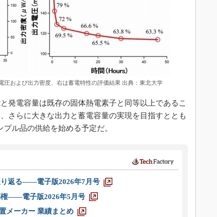
電圧および出力密度、右は蓄電特性の評価結果 出典：東北大学
と発電容量は既存の固体熱電素子と同等以上であるこ
後、さらに大きな出力と蓄電容量の実現を目指すととも
けサンプル品の供給を始める予定だ。
り返る――電子版2026年7月号
権――電子版2026年5月号
装置メーカー 業績まとめ