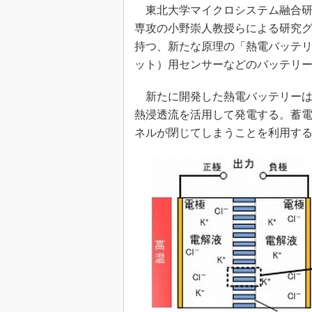
光伝送技
東北大学マイクロシステム融合研
“異端児
専攻の小野崇人教授らによる研究グ
改革、執
持つ、新たな原理の「熱電バッテリ
イノベー
ット）用センサーなどのバッテリ
JASA発
新たに開発した熱電バッテリーは
IHSア
熱浸透流を活用して発電する。蓄
「英語に
ネルが閉じてしまうことを利用す
ための新