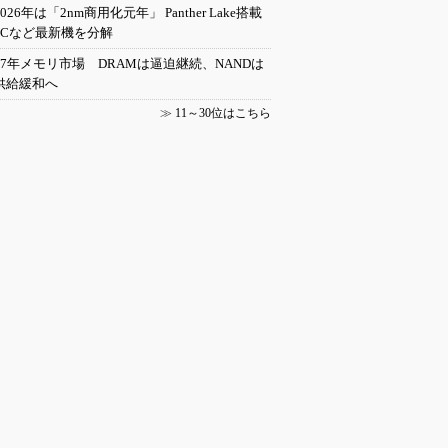
2026年は「2nm商用化元年」 Panther Lake搭載
PCなど最新機を分解
27年メモリ市場 DRAMは逼迫継続、NANDは
供給緩和へ
≫
11～30位はこちら