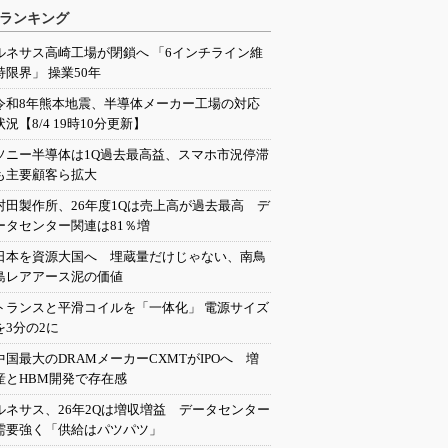
ランキング
ルネサス高崎工場が閉鎖へ 「6インチライン維
持限界」 操業50年
令和8年熊本地震、半導体メーカー工場の対応
状況【8/4 19時10分更新】
ソニー半導体は1Q過去最高益、スマホ市況停滞
も主要顧客ら拡大
村田製作所、26年度1Qは売上高が過去最高 デ
ータセンター関連は81％増
日本を資源大国へ 埋蔵量だけじゃない、南鳥
島レアアース泥の価値
トランスと平滑コイルを「一体化」 電源サイズ
を3分の2に
中国最大のDRAMメーカーCXMTがIPOへ 増
産とHBM開発で存在感
ルネサス、26年2Qは増収増益 データセンター
需要強く「供給はパツパツ」