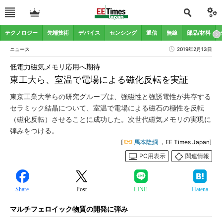
テクノロジー
先端技術
デバイス
センシング
通信
無線
部品/材料
ニュース
2019年2月13日
低電力磁気メモリ応用へ期待
東工大ら、室温で電場による磁化反転を実証
東京工業大学らの研究グループは、強磁性と強誘電性が共存する
セラミック結晶について、室温で電場による磁石の極性を反転
（磁化反転）させることに成功した。次世代磁気メモリの実現に
弾みをつける。
[
馬本隆綱
，EE Times Japan]
PC用表示
関連情報
Share
Post
LINE
Hatena
マルチフェロイック物質の開発に弾み