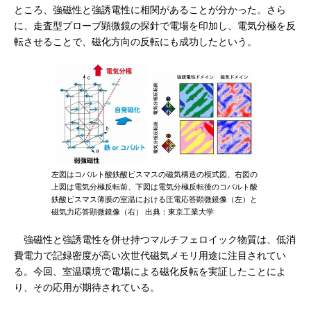
ところ、強磁性と強誘電性に相関があることが分かった。さら
に、走査型プローブ顕微鏡の探針で電場を印加し、電気分極を反
転させることで、磁化方向の反転にも成功したという。
左図はコバルト酸鉄酸ビスマスの磁気構造の模式図、右図の
上図は電気分極反転前、下図は電気分極反転後のコバルト酸
鉄酸ビスマス薄膜の室温における圧電応答顕微鏡像（左）と
磁気力応答顕微鏡像（右） 出典：東京工業大学
強磁性と強誘電性を併せ持つマルチフェロイック物質は、低消
費電力で記録密度が高い次世代磁気メモリ用途に注目されてい
る。今回、室温環境で電場による磁化反転を実証したことによ
り、その応用が期待されている。