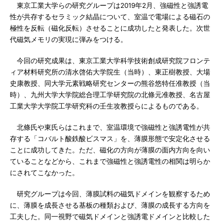
東京工業大学らの研究グループは2019年2月、強磁性と強誘電
性が共存するセラミック結晶について、室温で電場による磁石の
極性を反転（磁化反転）させることに成功したと発表した。次世
代磁気メモリの実現に弾みをつける。
今回の研究成果は、東京工業大学科学技術創成研究院フロンテ
ィア材料研究所の清水啓佑大学院生（当時）、東正樹教授、大場
史康教授、同大学元素戦略研究センターの熊谷悠特任准教授（当
時）、九州大学大学院総合理工学研究院の北條元准教授、名古屋
工業大学大学院工学研究科の壬生攻教授らによるものである。
北條氏や東氏らはこれまで、室温環境で強磁性と強誘電性が共
存する「コバルト酸鉄酸ビスマス」を、薄膜形態で安定化させる
ことに成功してきた。ただ、磁化の方向が薄膜の面内方向を向い
ていることなどから、これまで強磁性と強誘電性の相関は明らか
にされてこなかった。
研究グループは今回、薄膜試料の磁気ドメインを観察するため
に、薄膜を成長させる基板の種類および、薄膜の成長する方向を
工夫した。同一視野で磁気ドメインと強誘電ドメインと比較した