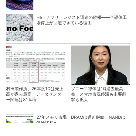
He・ナフサ・レジスト逼迫の続報――半導体工
場停止が回避できている理由
村田製作所、26年度1Qは売上
ソニー半導体は1Q過去最高
高が過去最高 データセンタ
益、スマホ市況停滞も主要顧
ー関連は81％増
客ら拡大
27年メモリ市場 DRAMは逼迫継続、NANDは
供給緩和へ