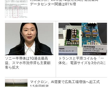
データセンター関連は81％増
ソニー半導体は1Q過去最高
トランスと平滑コイルを「一
益、スマホ市況停滞も主要顧
体化」 電源サイズを3分の2に
客ら拡大
マイクロン、AI需要で広島工場増強へ起工式
1.5兆円投資
He・ナフサ・レジスト逼迫の続報――半導体工