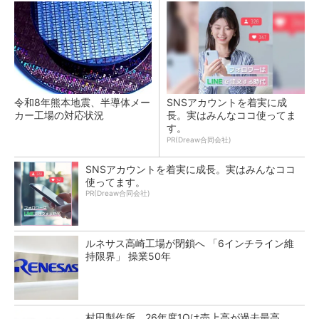
令和8年熊本地震、半導体メー
SNSアカウントを着実に成
カー工場の対応状況
長。実はみんなココ使ってま
す。
PR(Dreaw合同会社)
SNSアカウントを着実に成長。実はみんなココ
使ってます。
PR(Dreaw合同会社)
ルネサス高崎工場が閉鎖へ 「6インチライン維
持限界」 操業50年
村田製作所、26年度1Qは売上高が過去最高