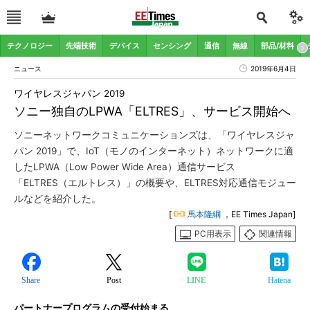
テクノロジー
先端技術
デバイス
センシング
通信
無線
部品/材料
ニュース
2019年6月4日
ワイヤレスジャパン 2019
ソニー独自のLPWA「ELTRES」、サービス開始へ
ソニーネットワークコミュニケーションズは、「ワイヤレスジャ
パン 2019」で、IoT（モノのインターネット）ネットワークに適
したLPWA（Low Power Wide Area）通信サービス
「ELTRES（エルトレス）」の概要や、ELTRES対応通信モジュー
ルなどを紹介した。
[
馬本隆綱
，EE Times Japan]
PC用表示
関連情報
Share
Post
LINE
Hatena
パートナープログラムの受付始まる