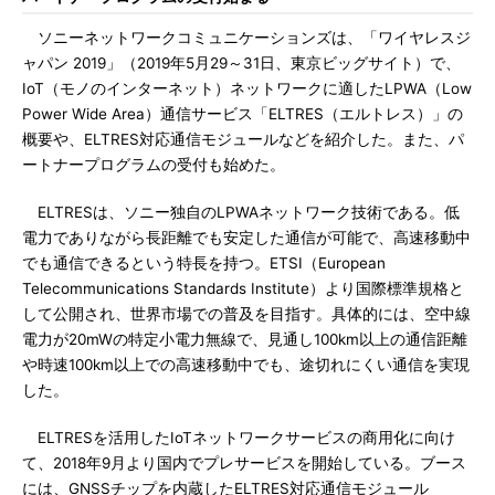
ソニーネットワークコミュニケーションズは、「ワイヤレスジ
ャパン 2019」（2019年5月29～31日、東京ビッグサイト）で、
IoT（モノのインターネット）ネットワークに適したLPWA（Low
Power Wide Area）通信サービス「ELTRES（エルトレス）」の
概要や、ELTRES対応通信モジュールなどを紹介した。また、パ
ートナープログラムの受付も始めた。
ELTRESは、ソニー独自のLPWAネットワーク技術である。低
電力でありながら長距離でも安定した通信が可能で、高速移動中
でも通信できるという特長を持つ。ETSI（European
Telecommunications Standards Institute）より国際標準規格と
して公開され、世界市場での普及を目指す。具体的には、空中線
電力が20mWの特定小電力無線で、見通し100km以上の通信距離
や時速100km以上での高速移動中でも、途切れにくい通信を実現
した。
ELTRESを活用したIoTネットワークサービスの商用化に向け
て、2018年9月より国内でプレサービスを開始している。ブース
には、GNSSチップを内蔵したELTRES対応通信モジュール