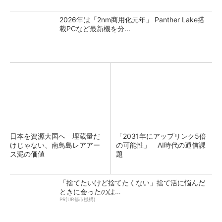
2026年は「2nm商用化元年」 Panther Lake搭
載PCなど最新機を分...
日本を資源大国へ 埋蔵量だ
「2031年にアップリンク5倍
けじゃない、南鳥島レアアー
の可能性」 AI時代の通信課
ス泥の価値
題
「捨てたいけど捨てたくない」捨て活に悩んだ
ときに会ったのは…
PR(UR都市機構)