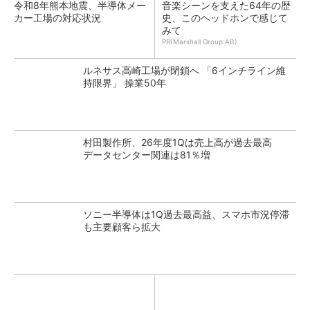
令和8年熊本地震、半導体メー
音楽シーンを支えた64年の歴
カー工場の対応状況
史、このヘッドホンで感じて
みて
PR(Marshall Group AB)
ルネサス高崎工場が閉鎖へ 「6インチライン維
持限界」 操業50年
村田製作所、26年度1Qは売上高が過去最高
データセンター関連は81％増
ソニー半導体は1Q過去最高益、スマホ市況停滞
も主要顧客ら拡大