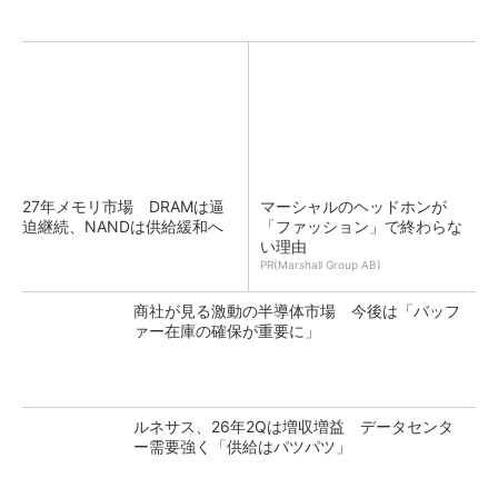
27年メモリ市場 DRAMは逼
マーシャルのヘッドホンが
迫継続、NANDは供給緩和へ
「ファッション」で終わらな
い理由
PR(Marshall Group AB)
商社が見る激動の半導体市場 今後は「バッフ
ァー在庫の確保が重要に」
ルネサス、26年2Qは増収増益 データセンタ
ー需要強く「供給はパツパツ」