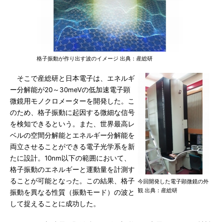
格子振動が作り出す波のイメージ 出典：産総研
そこで産総研と日本電子は、エネルギ
ー分解能が20～30meVの低加速電子顕
微鏡用モノクロメーターを開発した。こ
のため、格子振動に起因する微細な信号
を検知できるという。また、世界最高レ
ベルの空間分解能とエネルギー分解能を
両立させることができる電子光学系を新
たに設計。10nm以下の範囲において、
格子振動のエネルギーと運動量を計測す
ることが可能となった。この結果、格子
今回開発した電子顕微鏡の外
観 出典：産総研
振動を異なる性質（振動モード）の波と
して捉えることに成功した。