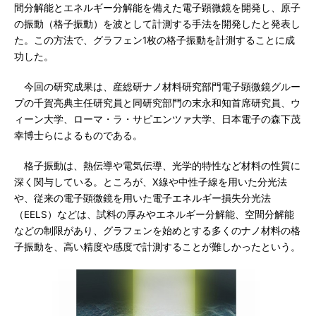
間分解能とエネルギー分解能を備えた電子顕微鏡を開発し、原子
の振動（格子振動）を波として計測する手法を開発したと発表し
た。この方法で、グラフェン1枚の格子振動を計測することに成
功した。
今回の研究成果は、産総研ナノ材料研究部門電子顕微鏡グルー
プの千賀亮典主任研究員と同研究部門の末永和知首席研究員、ウ
ィーン大学、ローマ・ラ・サピエンツァ大学、日本電子の森下茂
幸博士らによるものである。
格子振動は、熱伝導や電気伝導、光学的特性など材料の性質に
深く関与している。ところが、X線や中性子線を用いた分光法
や、従来の電子顕微鏡を用いた電子エネルギー損失分光法
（EELS）などは、試料の厚みやエネルギー分解能、空間分解能
などの制限があり、グラフェンを始めとする多くのナノ材料の格
子振動を、高い精度や感度で計測することが難しかったという。