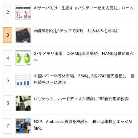
AIサーバ向け「生産キャパシティー超える受注」ローム
画像鮮明化を1チップで実現 組み込みも容易に
27年メモリ市場 DRAMは逼迫継続、NANDは供給緩和
へ
中国パワー半導体市場、35年に3兆2742億円規模に 価
格競争さらに激化
レゾナック、ハードディスク増産に150億円追加投資
NXP、Ambarella買収を検討か 狙いは車載とエッジAI
強化