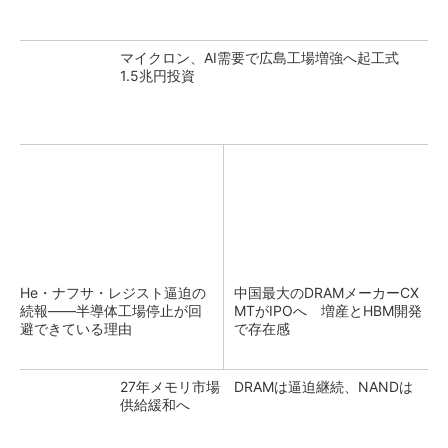
マイクロン、AI需要で広島工場増強へ起工式
1.5兆円投資
He・ナフサ・レジスト逼迫の
中国最大のDRAMメーカーCX
続報――半導体工場停止が回
MTがIPOへ 増産とHBM開発
避できている理由
で存在感
27年メモリ市場 DRAMは逼迫継続、NANDは
供給緩和へ