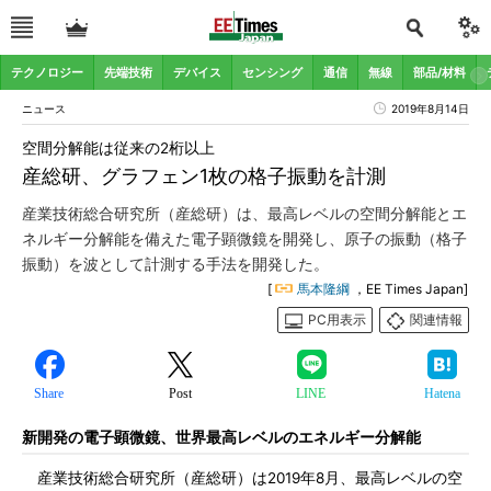
テクノロジー
先端技術
デバイス
センシング
通信
無線
部品/材料
ニュース
2019年8月14日
空間分解能は従来の2桁以上
産総研、グラフェン1枚の格子振動を計測
産業技術総合研究所（産総研）は、最高レベルの空間分解能とエ
ネルギー分解能を備えた電子顕微鏡を開発し、原子の振動（格子
振動）を波として計測する手法を開発した。
[
馬本隆綱
，EE Times Japan]
PC用表示
関連情報
Share
Post
LINE
Hatena
新開発の電子顕微鏡、世界最高レベルのエネルギー分解能
産業技術総合研究所（産総研）は2019年8月、最高レベルの空