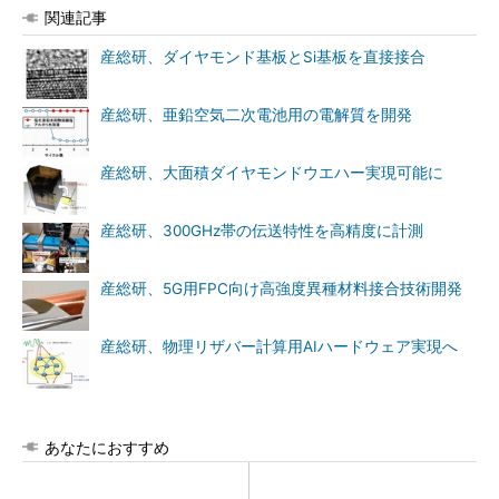
関連記事
産総研、ダイヤモンド基板とSi基板を直接接合
産総研、亜鉛空気二次電池用の電解質を開発
産総研、大面積ダイヤモンドウエハー実現可能に
産総研、300GHz帯の伝送特性を高精度に計測
産総研、5G用FPC向け高強度異種材料接合技術開発
産総研、物理リザバー計算用AIハードウェア実現へ
あなたにおすすめ