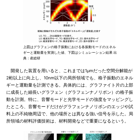
上図はグラフェンの格子振動における各振動モードのエネル
ギーと運動量を実測した値、下図はシミュレーション結果 出
典：産総研
開発した装置を用いると、これまでは1μmだった空間分解能が
2桁以上に向上し、10nm以下の局所領域でも、格子振動のエネル
ギーと運動量を計測できる。具体的には、グラファイト片の上部
に成長した細長いグラフェン（グラフェンナノリボン）の格子振
動を計測。特に、音響モードと光学モードの強度をマッピングし
たところ、音響モードだけがグラフェンナノリボンのエッジや試
料上の不純物周辺で、他の場所とは異なる強い信号を示した。局
所領域の材料評価技術は、材料開発などで重要になるという。