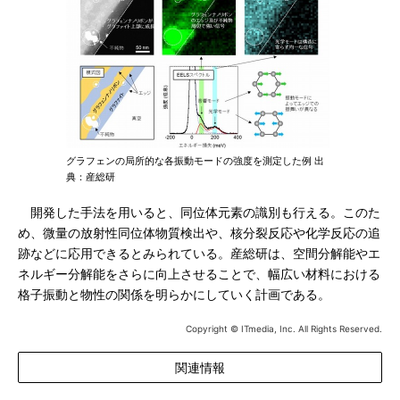
グラフェンの局所的な各振動モードの強度を測定した例 出
典：産総研
開発した手法を用いると、同位体元素の識別も行える。このた
め、微量の放射性同位体物質検出や、核分裂反応や化学反応の追
跡などに応用できるとみられている。産総研は、空間分解能やエ
ネルギー分解能をさらに向上させることで、幅広い材料における
格子振動と物性の関係を明らかにしていく計画である。
Copyright © ITmedia, Inc. All Rights Reserved.
関連情報