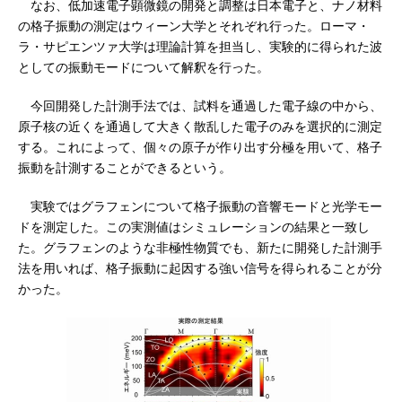
なお、低加速電子顕微鏡の開発と調整は日本電子と、ナノ材料
の格子振動の測定はウィーン大学とそれぞれ行った。ローマ・
ラ・サピエンツァ大学は理論計算を担当し、実験的に得られた波
としての振動モードについて解釈を行った。
今回開発した計測手法では、試料を通過した電子線の中から、
原子核の近くを通過して大きく散乱した電子のみを選択的に測定
する。これによって、個々の原子が作り出す分極を用いて、格子
振動を計測することができるという。
実験ではグラフェンについて格子振動の音響モードと光学モー
ドを測定した。この実測値はシミュレーションの結果と一致し
た。グラフェンのような非極性物質でも、新たに開発した計測手
法を用いれば、格子振動に起因する強い信号を得られることが分
かった。