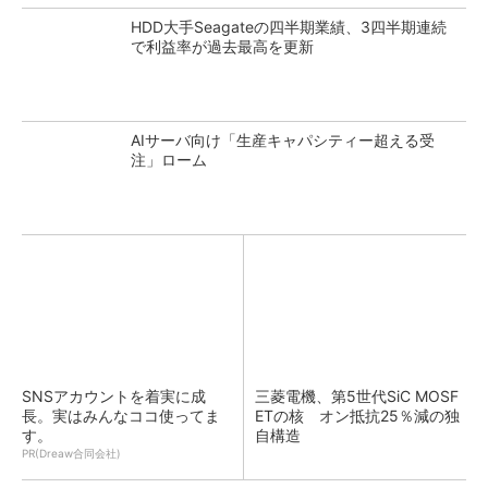
HDD大手Seagateの四半期業績、3四半期連続
で利益率が過去最高を更新
AIサーバ向け「生産キャパシティー超える受
注」ローム
SNSアカウントを着実に成
三菱電機、第5世代SiC MOSF
長。実はみんなココ使ってま
ETの核 オン抵抗25％減の独
す。
自構造
PR(Dreaw合同会社)