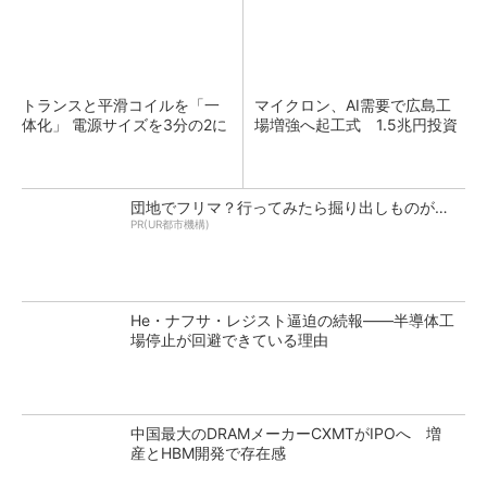
トランスと平滑コイルを「一
マイクロン、AI需要で広島工
体化」 電源サイズを3分の2に
場増強へ起工式 1.5兆円投資
団地でフリマ？行ってみたら掘り出しものが…
PR(UR都市機構)
He・ナフサ・レジスト逼迫の続報――半導体工
場停止が回避できている理由
中国最大のDRAMメーカーCXMTがIPOへ 増
産とHBM開発で存在感