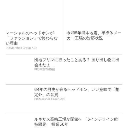
マーシャルのヘッドホンが
令和8年熊本地震、半導体メー
「ファッション」で終わらな
カー工場の対応状況
い理由
PR(Marshall Group AB)
団地フリマに行ったことある？ 掘り出し物に出
会えたよ
PR(UR都市機構)
64年の歴史が宿るヘッドホン、いい意味で「想
定外」の音質
PR(Marshall Group AB)
ルネサス高崎工場が閉鎖へ 「6インチライン維
持限界」 操業50年