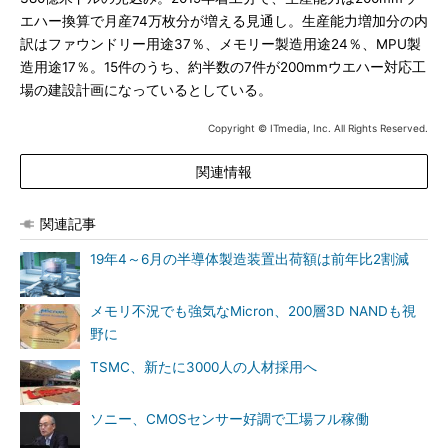
エハー換算で月産74万枚分が増える見通し。生産能力増加分の内
訳はファウンドリー用途37％、メモリー製造用途24％、MPU製
造用途17％。15件のうち、約半数の7件が200mmウエハー対応工
場の建設計画になっているとしている。
Copyright © ITmedia, Inc. All Rights Reserved.
関連情報
関連記事
19年4～6月の半導体製造装置出荷額は前年比2割減
メモリ不況でも強気なMicron、200層3D NANDも視
野に
TSMC、新たに3000人の人材採用へ
ソニー、CMOSセンサー好調で工場フル稼働