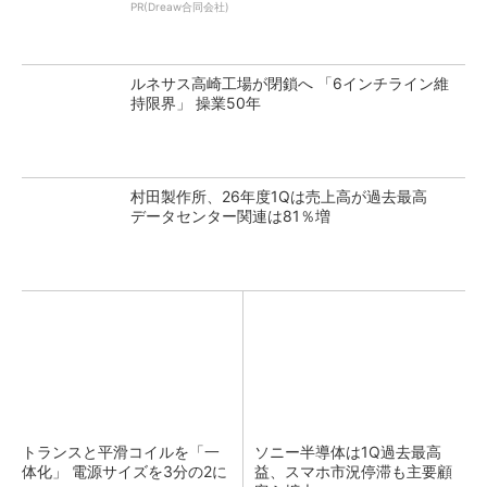
PR(Dreaw合同会社)
ルネサス高崎工場が閉鎖へ 「6インチライン維
持限界」 操業50年
村田製作所、26年度1Qは売上高が過去最高
データセンター関連は81％増
トランスと平滑コイルを「一
ソニー半導体は1Q過去最高
体化」 電源サイズを3分の2に
益、スマホ市況停滞も主要顧