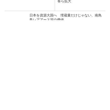
客ら拡大
日本を資源大国へ 埋蔵量だけじゃない、南鳥
島レアアース泥の価値
三菱電機、第5世代SiC MOSFETの核 オン抵
抗25％減の独自構造
マイクロン、AI需要で広島工場増強へ起工式
1.5兆円投資