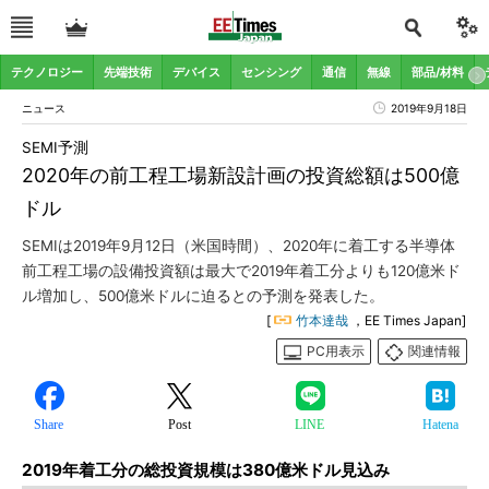
テクノロジー
先端技術
デバイス
センシング
通信
無線
部品/材料
ニュース
2019年9月18日
SEMI予測
2020年の前工程工場新設計画の投資総額は500億
ドル
SEMIは2019年9月12日（米国時間）、2020年に着工する半導体
前工程工場の設備投資額は最大で2019年着工分よりも120億米ド
ル増加し、500億米ドルに迫るとの予測を発表した。
[
竹本達哉
，EE Times Japan]
PC用表示
関連情報
Share
Post
LINE
Hatena
2019年着工分の総投資規模は380億米ドル見込み