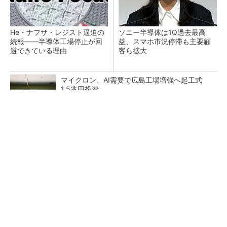
He・ナフサ・レジスト逼迫の
ソニー半導体は1Q過去最高
続報――半導体工場停止が回
益、スマホ市況停滞も主要顧
避できている理由
客ら拡大
マイクロン、AI需要で広島工場増強へ起工式
1.5兆円投資
27年メモリ市場 DRAMは逼迫継続、NANDは
供給緩和へ
中国最大のDRAMメーカーCXMTがIPOへ 増
産とHBM開発で存在感