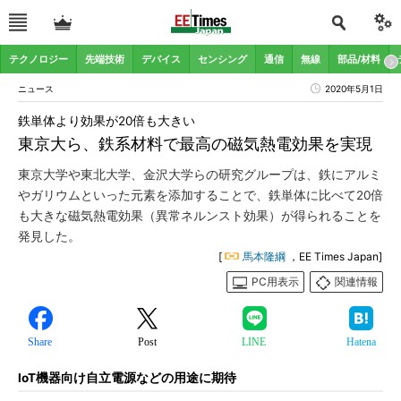
テクノロジー
先端技術
デバイス
センシング
通信
無線
部品/材料
ニュース
2020年5月1日
鉄単体より効果が20倍も大きい
東京大ら、鉄系材料で最高の磁気熱電効果を実現
東京大学や東北大学、金沢大学らの研究グループは、鉄にアルミ
やガリウムといった元素を添加することで、鉄単体に比べて20倍
も大きな磁気熱電効果（異常ネルンスト効果）が得られることを
発見した。
[
馬本隆綱
，EE Times Japan]
PC用表示
関連情報
Share
Post
LINE
Hatena
IoT機器向け自立電源などの用途に期待