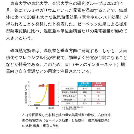
東京大学や東北大学、金沢大学らの研究グループは2020年4
月、鉄にアルミやガリウムといった元素を添加することで、鉄単
体に比べて20倍も大きな磁気熱電効果（異常ネルンスト効果）が
得られることを発見したと発表した。ゼーベック効果による従来
型熱電変換に比べ、温度差や単位面積当たりの発電容量が極めて
大きいという。
磁気熱電効果は、温度差と垂直方向に発電する。しかも、大面
積化やフレキシブル化が容易で、効率よく発電が可能になること
などが特長である。このため、IoT（モノのインターネット）機
器向け自立電源などの用途で注目されている。
左は今回開発した材料と鉄の磁気熱電係数の比較、右は従来
型の熱電技術（ゼーベック効果）と新技術（磁気熱電効果）
の比較 出典：東京大学他