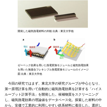
開発した磁気熱電材料の外観 出典：東京大学他
ゼーベック効果を用いた熱電変換モジュールと磁気熱電効果
を用いた無接合フレキシブル熱電変換モジュールのイメージ
図 出典：東京大学他
今回の研究ではまず、東北大学の研究グループが中心となり、
第一原理計算を用いて自動的に磁気熱電効果を計算する「ハイス
ループット計算手法」を開発した。候補物質をスクリーニング
し、磁気熱電効果の理論値をデータベース化。探索した材料の中
から、安価で工業的に利用しやすい鉄系材料に着目した。選択し