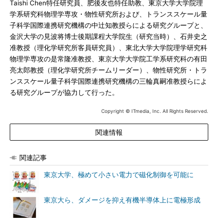
Taishi Chen特任研究員、肥後友也特任助教、東京大学大学院理
学系研究科物理学専攻・物性研究所および、トランススケール量
子科学国際連携研究機構の中辻知教授らによる研究グループと、
金沢大学の見波将博士後期課程大学院生（研究当時）、石井史之
准教授（理化学研究所客員研究員）、東北大学大学院理学研究科
物理学専攻の是常隆准教授、東京大学大学院工学系研究科の有田
亮太郎教授（理化学研究所チームリーダー）、物性研究所・トラ
ンススケール量子科学国際連携研究機構の三輪真嗣准教授らによ
る研究グループが協力して行った。
Copyright © ITmedia, Inc. All Rights Reserved.
関連情報
関連記事
東京大学、極めて小さい電力で磁化制御を可能に
東京大ら、ダメージを抑え有機半導体上に電極形成