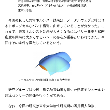
左は赤線が新技術、青線が従来技術の性能指数に対する熱電
変換効率。右はFe
X（XはGaまたはAl）の結晶構造 出典：
3
東京大学他
今回発見した異常ネルンスト効果は、ノーダルウェブと呼ばれ
るトポロジカルなバンド構造に由来していることが分かった。こ
れまで、異常ネルンスト効果が大きくなるにはベリー曲率と状態
密度を同時に大きくするバンドの存在が重要といわれてきた。今
回はその条件を満たしているという。
ノーダルウェブの概念図 出典：東京大学他
研究グループは今後、磁気熱電効果を用いた熱電モジュールや
熱流センサーの開発を行う予定である。
なお、今回の研究は東京大学物性研究所の酒井明人助教、