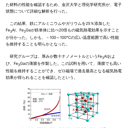
た材料の性能を確認するため、金沢大学と理化学研究所が、電子
状態について詳細な解析を行った。
この結果、鉄にアルミニウムやガリウムを25％添加した
Fe
Al、Fe
Gaが鉄単体に比べ20倍もの磁気熱電効果を示すこと
3
3
が分かった。しかも、－100～100℃の広い温度範囲で高い性能
を維持することも明らかとなった。
研究グループは、厚みが数十ナノメートルというFe
Alおよ
3
び、Fe
Gaの薄膜を作製した。この試料を用いて、薄膜でも高い
3
性能を維持することができ、ゼロ磁場で過去最高となる磁気熱電
効果が得られることを確認したという。