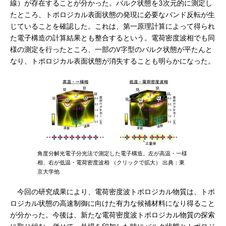
線）が存在することが分かった。バルク状態を3次元的に測定し
たところ、トポロジカル表面状態の発現に必要なバンド反転が生
じていることを確認した。これは、第一原理計算によって得られ
た電子構造の計算結果とも整合するという。電荷密度波相でも同
様の測定を行ったところ、一部のV字型のバルク状態が平たんと
なり、トポロジカル表面状態が消失することも明らかになった。
角度分解光電子分光法で測定した電子構造。左が高温・一様
相、右が低温・電荷密度波相 （クリックで拡大） 出典：東
京大学他
今回の研究成果により、電荷密度波トポロジカル物質は、トポ
ロジカル状態の高速制御に向けた有力な候補材料になり得ること
が分かった。今後は、新たな電荷密度波トポロジカル物質の探索