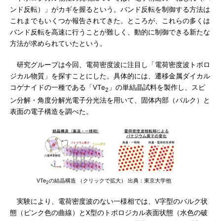
ンド反転）」がカギを握るという。バンド反転を制御する方法は
これまでもいくつか報告されてきた。ところが、これらの多くは
バンド反転を高速に行うことが難しく、動的に制御できる新たな
方法が求められていたという。
研究グループは今回、電荷密度波に注目し「電荷密度波トポロ
ジカル物質」を探すことにした。具体的には、遷移金属ダイカル
コゲナイドの一種である「VTe
」の単結晶試料を製作し、スピ
2
ン分解・角度分解光電子分光法を用いて、固体内部（バルク）と
表面の電子構造を調べた。
VTe
の結晶構造 （クリックで拡大） 出典：東京大学他
2
実験により、電荷密度波のない一様相では、V字型のバルク状
態（ピンク色の曲線）とX型のトポロジカル表面状態（水色の破