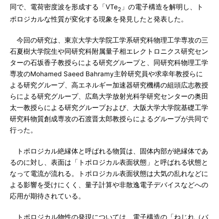
同で、電荷密度波を形成する「VTe
」の電子構造を解明し、ト
2
ポロジカルな性質が変化する現象を発見したと発表した。
今回の研究は、東京大学大学院工学系研究科物理工学専攻の三
石夏樹大学院生や同研究科附属量子相エレクトロニクス研究セン
ターの石坂香子教授らによる研究グループと、同研究科物理工学
専攻のMohamed Saeed Bahramy主幹研究員や求幸年教授らに
よる研究グループ、高エネルギー加速器研究機構の組頭広志教授
らによる研究グループ、広島大学放射光科学研究センターの奥田
太一教授らによる研究グループおよび、大阪大学大学院基礎工学
研究科物質創成専攻の石渡晋太郎教授らによるグループが共同で
行った。
トポロジカル絶縁体と呼ばれる物質は、固体内部が絶縁体であ
るのに対し、表面は「トポロジカル表面状態」と呼ばれる状態と
なって電流が流れる。トポロジカル表面状態は大気の乱れなどに
よる影響を受けにくく、量子計算や非散逸電子デバイスなどへの
応用が期待されている。
トポロジカル物性の発現については、電子構造の「ねじれ（バ