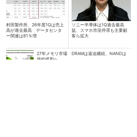
村田製作所、26年度1Qは売上
ソニー半導体は1Q過去最高
高が過去最高 データセンタ
益、スマホ市況停滞も主要顧
ー関連は81％増
客ら拡大
27年メモリ市場 DRAMは逼迫継続、NANDは
供給緩和へ
マイクロン、AI需要で広島工場増強へ起工式
1.5兆円投資
ルネサス、26年2Qは増収増益 データセンタ
ー需要強く「供給はパツパツ」