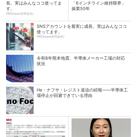
長。実はみんなココ使ってま
「6インチライン維持限界」
す。
操業50年
PR(Dreaw合同会社)
SNSアカウントを着実に成長。実はみんなココ
使ってます。
PR(Dreaw合同会社)
令和8年熊本地震、半導体メーカー工場の対応
状況
He・ナフサ・レジスト逼迫の続報――半導体工
場停止が回避できている理由