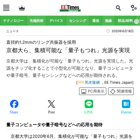
テクノロジー
先端技術
デバイス
センシング
通信
無線
部品/材料
ニュース
2020年6月18日
直径約1.2mmのリング共振器を採用
京都大ら、集積可能な「量子もつれ」光源を実現
京都大学は、集積化が可能な「量子もつれ」光源を実現した。光
源をチップ化することで小型化が可能となり、量子コンピュータ
や量子暗号、量子センシングなどへの応用が期待される。
[
馬本隆綱
，EE Times Japan]
PC用表示
関連情報
Share
Post
LINE
Hatena
量子コンピュータや量子暗号などへの応用を期待
京都大学は2020年6月、集積化が可能な「量子もつれ」光源を