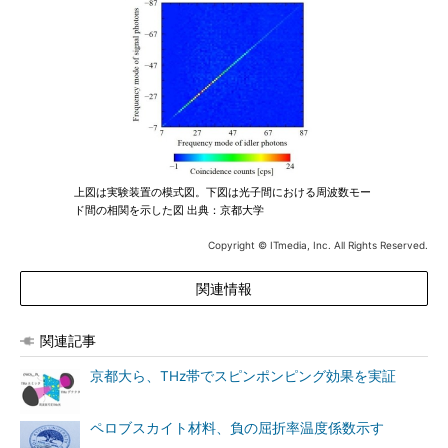
上図は実験装置の模式図。下図は光子間における周波数モー
ド間の相関を示した図 出典：京都大学
Copyright © ITmedia, Inc. All Rights Reserved.
関連情報
関連記事
京都大ら、THz帯でスピンポンピング効果を実証
ペロブスカイト材料、負の屈折率温度係数示す