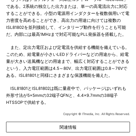
である。2系統の独立した出力または、単一の高電流出力に対応
することができる。小型の電源用インダクターを複数個用いて電
力密度を高めることができ、高出力の用途に向けては複数の
ISL81802を並列接続して、インタリーブ動作を行うことも可能
だ。内部には最高1MHzまで対応可能なPLL発振器を搭載した。
また、定出力電圧および定電流を供給する機能を備えている。
このため、給電量が小さいLEDドライバーなどの用途から、給電
量が大きい送風機などの用途まで、幅広く対応することができる
という。入力電圧範囲は4.5～80V、出力電圧範囲は0.8～76Vで
ある。ISL81801と同様にさまざまな保護機能を備えた。
ISL81801とISL81802は既に量産中で、パッケージはいずれも
外形寸法が5×5mmの32端子QFNと、4.4×9.7mmの38端子
HTSSOPで供給する。
Copyright © ITmedia, Inc. All Rights Reserved.
関連情報