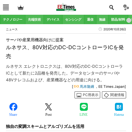
テクノロジー
先端技術
デバイス
センシング
通信
無線
部品/材料
ニュース
2020年10月26日
サーバや産業用機器向けに提案
ルネサス、80V対応のDC-DCコントローラICを発
売
ルネサス エレクトロニクスは、80V対応のDC-DCコントローラ
ICとして新たに2品種を発売した。データセンターのサーバや
48Vテレコムおよび、産業機器などの用途に向ける。
[
馬本隆綱
，EE Times Japan]
PC用表示
関連情報
Share
Post
LINE
Hatena
独自の変調スキームとアルゴリズムを活用