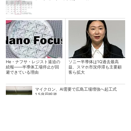
He・ナフサ・レジスト逼迫の
ソニー半導体は1Q過去最高
続報――半導体工場停止が回
益、スマホ市況停滞も主要顧
避できている理由
客ら拡大
マイクロン、AI需要で広島工場増強へ起工式
1.5兆円投資
27年メモリ市場 DRAMは逼迫継続、NANDは
供給緩和へ