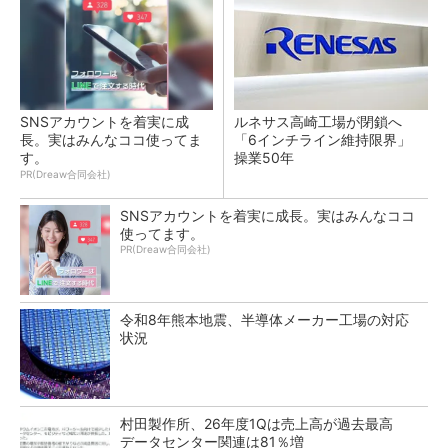
SNSアカウントを着実に成
ルネサス高崎工場が閉鎖へ
長。実はみんなココ使ってま
「6インチライン維持限界」
す。
操業50年
PR(Dreaw合同会社)
SNSアカウントを着実に成長。実はみんなココ
使ってます。
PR(Dreaw合同会社)
令和8年熊本地震、半導体メーカー工場の対応
状況
村田製作所、26年度1Qは売上高が過去最高
データセンター関連は81％増