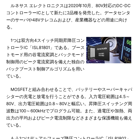
ルネサス エレクトロニクスは2020年10月、80V対応のDC-DC
コントローラーICとして新たに2品種を発売した。データセンタ
ーのサーバや48Vテレコムおよび、産業機器などの用途に向け
る。
1つは双方向4スイッチ同期昇降圧コン
トローラIC「ISL81801」である。ブース
トモード用の谷電流変調とバックモード
制御用のピーク電流変調を備えた独自の
バックブースト制御アルゴリズムを用い
ている。
MOSFETと組み合わせることで、バッテリーやスーパーキャパ
シターの充電と放電を行うことができる。入力電圧範囲は4.5～
80V、出力電圧範囲は0.8～80Vと幅広い。昇降圧スイッチング周
波数は100～600kHzでプログラム可能。また、過電圧や加熱、両
出力の平均およびピーク電流制限などさまざまな保護機能も備え
ている。
もう1つはデュアルフェーズ降圧コントローラIC「ISL81802」