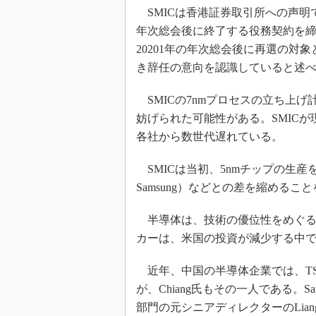
SMICは香港証券取引所への声明で、「
年次総会後に終了する役務契約を締結
20201年の年次総会後に再選の対象
き辞任の意向を認識していると述
SMICの7nmプロセスの立ち上
妨げられた可能性がある。SMICが
各社から数世代遅れている。
SMICは当初、5nmチップの生産を開始し
Samsung）などとの差を縮めるこ
半導体は、技術の優位性をめぐる
カーは、米国の投資が減少する中
近年、中国の半導体企業では、TS
が、Chiang氏もその一人である。S
部門の元シニアディレクターのLian