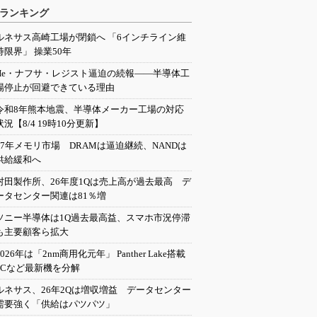
ランキング
ルネサス高崎工場が閉鎖へ 「6インチライン維
持限界」 操業50年
He・ナフサ・レジスト逼迫の続報――半導体工
場停止が回避できている理由
令和8年熊本地震、半導体メーカー工場の対応
状況【8/4 19時10分更新】
27年メモリ市場 DRAMは逼迫継続、NANDは
供給緩和へ
村田製作所、26年度1Qは売上高が過去最高 デ
ータセンター関連は81％増
ソニー半導体は1Q過去最高益、スマホ市況停滞
も主要顧客ら拡大
2026年は「2nm商用化元年」 Panther Lake搭載
PCなど最新機を分解
ルネサス、26年2Qは増収増益 データセンター
需要強く「供給はパツパツ」