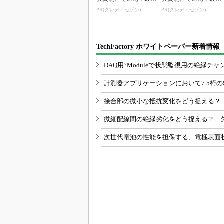
1.125%
1.125%
PR(クレディセゾン)
PR(クレディセゾン)
TechFactory ホワイトペーパー新着情報
DAQ用?Moduleで状態監視用の絶縁
計測器アプリケーションにおいて7.5桁
接合部の微小な抵抗変化をどう捉える？
微細配線間の絶縁劣化をどう捉える？ 
次世代電池の性能を担保する、電極表面