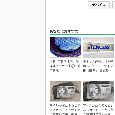
デバイス
あなたにおすすめ
令和8年熊本地震、半
ルネサス高崎工場が閉
導体メーカー工場の対
鎖へ 「6インチライン
応状況
維持限界」 操業50年
マイルが超たまるビジ
マイルが超たまるビジ
ネスカード！初年度年
ネスカード！初年度年
会費無料で還元率最大
会費無料で還元率最大