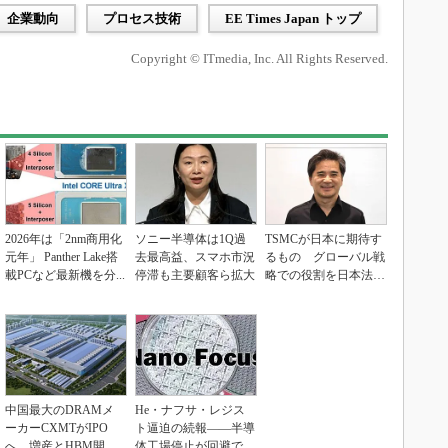
企業動向
プロセス技術
EE Times Japan トップ
Copyright © ITmedia, Inc. All Rights Reserved.
2026年は「2nm商用化
ソニー半導体は1Q過
TSMCが日本に期待す
元年」 Panther Lake搭
去最高益、スマホ市況
るもの グローバル戦
載PCなど最新機を分...
停滞も主要顧客ら拡大
略での役割を日本法人
社長に聞く
中国最大のDRAMメ
He・ナフサ・レジス
ーカーCXMTがIPO
ト逼迫の続報――半導
へ 増産とHBM開発
体工場停止が回避でき