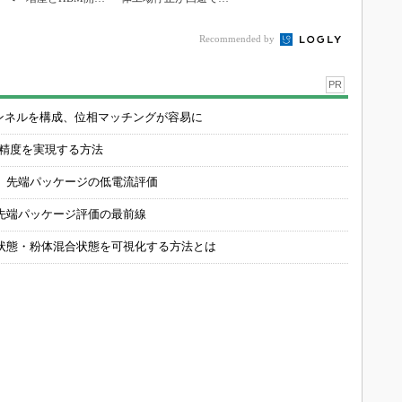
で存在感
ている理由
Recommended by
PR
チャンネルを構成、位相マッチングが容易に
の精度を実現する方法
 先端パッケージの低電流評価
先端パッケージ評価の最前線
状態・粉体混合状態を可視化する方法とは