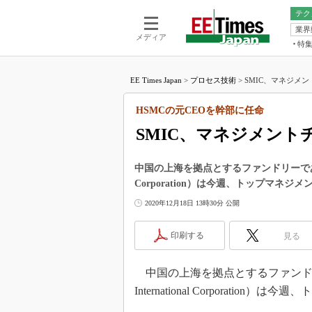
テク
業界
電池／エネル
ア
メディア
特
メ
福田昭の
LS
EE Times Japan
>
プロセス技術
>
SMIC、マネジメン
福田昭の
マ
湯之上隆
HSMCの元CEOを幹部に任命
FP
大山聡の
SMIC、マネジメント
大原雄介
ック
中国の上海を拠点とするファンドリーであるSMIC（Sem
リタイア
Corporation）は今週、トップマネ
学漂流記
2020年12月18日 13時30分 公開
世界を「
踊るバズワ
印刷する
見る
Buzzwo
この10
中国の上海を拠点とするファンドリーであるSM
で起こる
International Corporat
製品分解