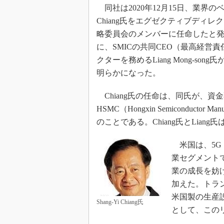
光伝送技
同社は2020年12月15日、業界のベテ
“異端児
Chiang氏をエグゼクティブディ
改革、執
略委員会のメンバーに任命したと
イノベー
に、SMICの共同CEO（最高経営
JASA発
クターを務めるLiang Mong-so
明らかになった。
IHSア
「英語に
Chiang氏の任命は、同氏が、
ための新
HSMC（Hongxin Semiconductor 
のことである。Chiang氏とLia
米国は、5G
業セグメント
業の成長を妨
加えた。トラ
米国製の生産
Shang-Yi Chiang氏
として、この