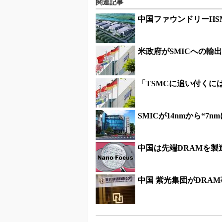
関連記事
中国ファウンドリーHS
米政府がSMICへの輸
「TSMCに追い付くには
SMICが14nmから“7
中国は先端DRAMを製
中国 紫光集団がDRA