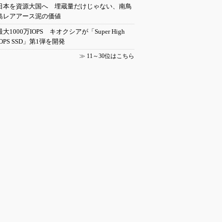
日本を資源大国へ 埋蔵量だけじゃない、南鳥
島レアアース泥の価値
最大1000万IOPS キオクシアが「Super High
IOPS SSD」第1弾を開発
≫
11～30位はこちら