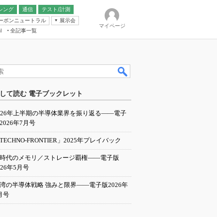
シング
通信
テスト/計測
ーボンニュートラル
展示会
マイページ
全記事一覧
l
ンピューティング
して読む 電子ブックレット
IER
026年上半期の半導体業界を振り返る――電子
2026年7月号
TECHNO-FRONTIER」2025年プレイバック
I時代のメモリ／ストレージ覇権――電子版
026年5月号
湾の半導体戦略 強みと限界――電子版2026年
月号