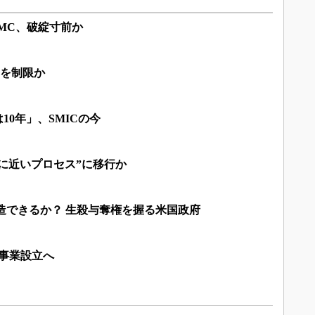
MC、破綻寸前か
出を制限か
10年」、SMICの今
nmに近いプロセス”に移行か
造できるか？ 生殺与奪権を握る米国政府
M事業設立へ