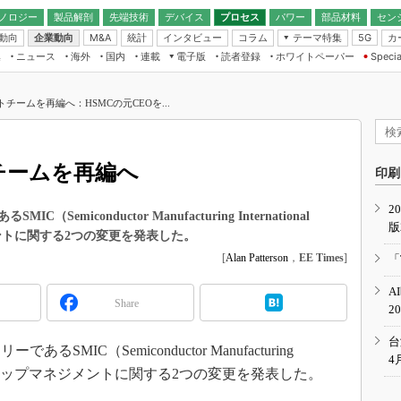
ノロジー
製品解剖
先端技術
デバイス
プロセス
パワー
部品材料
セン
動向
企業動向
統計
インタビュー
コラム
テーマ特集
カ
M&A
5G
ギー
ナログ
無線
集
ニュース
海外
国内
連載
電子版
読者登録
ホワイトペーパー
Specia
フィジカルAI
IoT・エッジコ
モリ
EXPO
Microchip情報
ストレージ通信
EE Times Japan×EDN Japan統合電
エッジAI
子版
I
SEMICON Japan
トチームを再編へ：HSMCの元CEOを...
デバイス通信
パワーエレクトロニクス
電子ブックレット
イコン
CEATEC
のナノフォーカス
半導体後工程
GA
EdgeTech＋
業界スコープ
チームを再編へ
読者調査（EE Times Research）
印刷
TECHNO-FRONT
のエレ・組み込みプレイバ
カーボンニュートラル
2
人とくるま展
iconductor Manufacturing International
版
IoT
直前エンジニアの社会人大
ジメントに関する2つの変更を発表した。
電源設計（EDN Japan）
[
Alan Patterson
，
EE Times
]
「
数字」で回してみよう
エレクトロニクス入門（EDN
A
Japan）
ード ～Behind the
Share
2
rd
年で起こったこと、次の10年
台
IC（Semiconductor Manufacturing
こと
4
ion）は今週、トップマネジメントに関する2つの変更を発表した。
で探るアジアの新トレンド