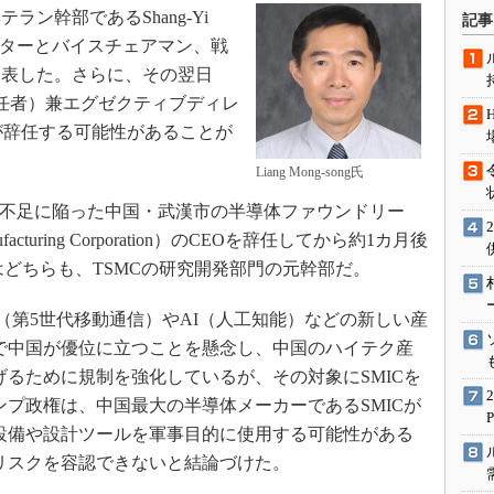
術を知る
ラン幹部であるShang-Yi
記事
エンジニア”が仕掛けた社内
レクターとバイスチェアマン、戦
念の180日
発表した。さらに、その翌日
ションは日本を救うのか
責任者）兼エグゼクティブディレ
IoT通信
ng氏が辞任する可能性があることが
ナリスト「未来展望」
Liang Mong-song氏
愛されないエンジニア」の
資金不足に陥った中国・武漢市の半導体ファウンドリー
行動論
Manufacturing Corporation）のCEOを辞任してから約1カ月後
ng氏はどちらも、TSMCの研究開発部門の元幹部だ。
（第5世代移動通信）やAI（人工知能）などの新しい産
で中国が優位に立つことを懸念し、中国のハイテク産
げるために規制を強化しているが、その対象にSMICを
ンプ政権は、中国最大の半導体メーカーであるSMICが
設備や設計ツールを軍事目的に使用する可能性がある
リスクを容認できないと結論づけた。