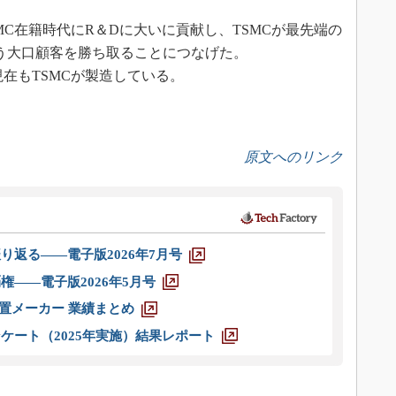
TSMC在籍時代にR＆Dに大いに貢献し、TSMCが最先端の
いう大口顧客を勝ち取ることにつなげた。
サは現在もTSMCが製造している。
原文へのリンク
り返る――電子版2026年7月号
権――電子版2026年5月号
装置メーカー 業績まとめ
ケート（2025年実施）結果レポート